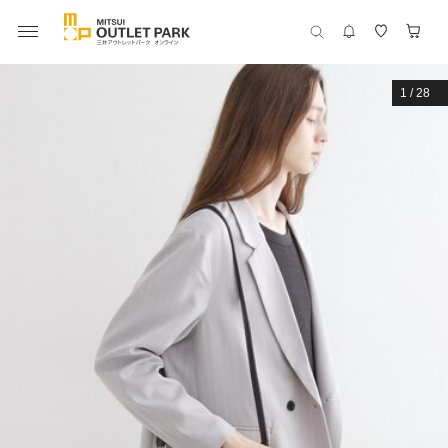
1
/
28