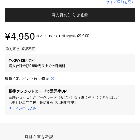
サイズ詳細を見る
再入荷お知らせ登録
¥4,950
¥9,900
50%OFF
税込
通常価格
取り寄せ
返品不可
TAKEO KIKUCHI
購入合計金額9,990円以上で送料無料
取得予定ポイント数：
45 pt
提携クレジットカードで還元率UP
三井ショッピングパークカード《セゾン》なら更に¥100につき1pt還元！
お申し込み完了後、最短５分でご利用可能！
今すぐお申し込み
店舗在庫を確認