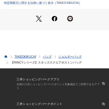
ファスナーの「ロング引手」や、ショルダーのバックルもアク
特定商取引に関する法律に基づく表示（TAKEO KIKUCHI）
セントになったデザイン。
本体サイドの開閉可能なファスナーは、開けると容量が広がる
機能面と開けた際のデザイン性も兼ね備えています。
ショルダーは着脱可能。
シーンやスタイルに合わせて、「手持ち・肩掛け・斜め掛け」
と使い分けが可能です。
このバッグをスタイリングに加えるだけで今季らしさがグッと
上がるアイテムです。
TAKEOKIKUCHI
バッグ
ショルダーバッグ
【仕様】
【FANCYシリーズ】スタッズスクエアボストンバッグ
・ポケット数：内側×3 外側×1
－ BRAND CONCEPT －
三井ショッピングパークアプリ
時代を超えて支持されるトラディショナルなアイテムをベース
全国の三井ショッピングパークポイント対象施設でご利用できるアプ
リ
に、アソビ心とストリートの自由な発想を取り入れ、日本独自
のミックススタイルを提案します。
三井ショッピングパークポイント
【気になる商品はお気に入り登録をおススメ】