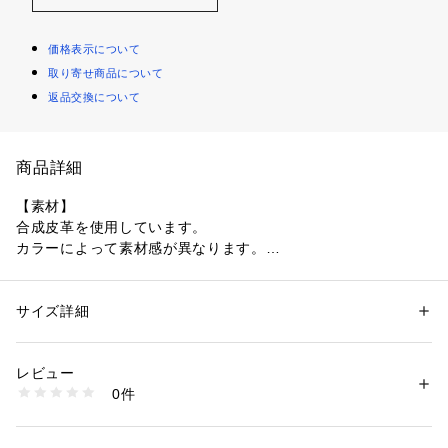
価格表示について
取り寄せ商品について
返品交換について
商品詳細
【素材】
合成皮革を使用しています。
カラーによって素材感が異なります。
（019カラー）（044カラー）オイル調
（152カラー）スエード調 
サイズ詳細
性別：
メンズ
【デザイン】
カテゴリー：
バッグ
 ＞ 
ショルダーバッグ
素材：本体: 合成皮革 裏地: ポリエステル
Y2K感漂うスタッズスクエアボストンバッグ。
生産国：中国製
レビュー
商品番号：
1095800004292 
（モール）
0件
カラーによって質感の異なる、ヴィンテージ感のある3素材を
979-04346 （ショップ）
使用しています。