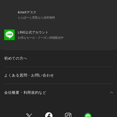
▼商品のお気に入り登録
完売しているカラーの再入荷通知や、ラスト1点、セールの通
知をお知らせいたします。
&mallデスク
▼ブランドのお気に入り登録
ららぽーと受取なら送料無料
新商品や再入荷など、いち早くブランドの情報を受け取ること
ができます。
LINE公式アカウント
お得なセール・クーポン情報配信中
※照明の関係により、実際よりも色味が違って見える場合があ
ります。また、パソコン・スマートフォンなどの環境により、
若干製品と画像のカラーが異なる場合もございます。
初めての方へ
よくある質問・お問い合わせ
会社概要・利用規約など
三井不動産が展開する商業施設一覧