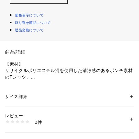
価格表示について
取り寄せ商品について
返品交換について
商品詳細
【素材】
リサイクルポリエステル混を使用した清涼感のあるポンチ素材
のTシャツ。
【デザイン】
ぼかした花柄のプリントと、花びらに見立てたロゴ刺繍の組み
サイズ詳細
性別：
メンズ
合わせがクラフト感を感じる一枚。
カテゴリー：
ファッション
 ＞ 
トップス
 ＞ 
Tシャツ・カットソー
素材：本体: ポリエステル65％ コットン35％ リブ部分: ポリエステル65％ 
きれいめスタイルからカジュアルまで幅広いスタイリングにぴ
コットン35％ ししゅう糸: ポリエステル100％
レビュー
ったりです。
生産国：中国製
0件
商品番号：
1095800004308 
（モール）
C01-23362 （ショップ）
ユニセックスでお使いいただけます。