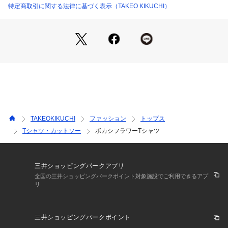
【推奨サイズ】
特定商取引に関する法律に基づく表示（TAKEO KIKUCHI）
02サイズ（M）：165～175cm
03サイズ（L）：170～180cm
04サイズ（XL）：175～185cm
※標準体型を基にした目安になります
－ BRAND CONCEPT －
時代を超えて支持されるトラディショナルなアイテムをベース
に、アソビ心とストリートの自由な発想を取り入れ、日本独自
のミックススタイルを提案します。
TAKEOKIKUCHI
ファッション
トップス
【気になる商品はお気に入り登録をおススメ】
Tシャツ・カットソー
ボカシフラワーTシャツ
▼商品のお気に入り登録
完売しているカラーの再入荷通知や、ラスト1点、セールの通
知をお知らせいたします。
三井ショッピングパークアプリ
▼ブランドのお気に入り登録
全国の三井ショッピングパークポイント対象施設でご利用できるアプ
リ
新商品や再入荷など、いち早くブランドの情報を受け取ること
ができます。
三井ショッピングパークポイント
■こちらの商品はtk．TAKEO KIKUCHI店舗では取り扱いがござ