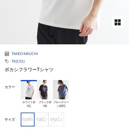
TAKEO KIKUCHI
TK(C01)
ボカシフラワーTシャツ
カラー
ホワイト(0

ブラック(0

ブルーグリー

02(M)
03(L)
04(LL)
サイズ