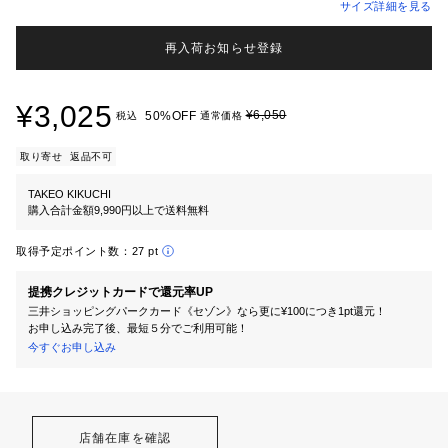
サイズ詳細を見る
再入荷お知らせ登録
¥3,025
¥6,050
50%OFF
税込
通常価格
取り寄せ
返品不可
TAKEO KIKUCHI
購入合計金額9,990円以上で送料無料
取得予定ポイント数：
27 pt
提携クレジットカードで還元率UP
三井ショッピングパークカード《セゾン》なら更に¥100につき1pt還元！
お申し込み完了後、最短５分でご利用可能！
今すぐお申し込み
店舗在庫を確認