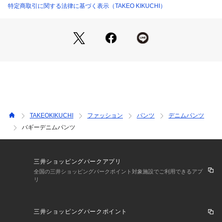
・裏地なし
特定商取引に関する法律に基づく表示（TAKEO KIKUCHI）
【推奨サイズ】
02サイズ（M）：165～175cm
03サイズ（L）：170～180cm
04サイズ（XL）：175～185cm
※標準体型を基にした目安になります
－ BRAND CONCEPT －
時代を超えて支持されるトラディショナルなアイテムをベース
に、アソビ心とストリートの自由な発想を取り入れ、日本独自
TAKEOKIKUCHI
ファッション
パンツ
デニムパンツ
のミックススタイルを提案します。
バギーデニムパンツ
【気になる商品はお気に入り登録をおススメ】
▼商品のお気に入り登録
完売しているカラーの再入荷通知や、ラスト1点、セールの通
三井ショッピングパークアプリ
知をお知らせいたします。
全国の三井ショッピングパークポイント対象施設でご利用できるアプ
リ
▼ブランドのお気に入り登録
新商品や再入荷など、いち早くブランドの情報を受け取ること
三井ショッピングパークポイント
ができます。