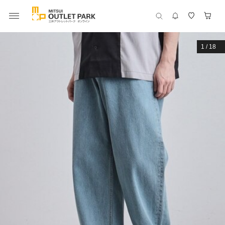
1
/
18