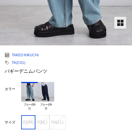
TAKEO KIKUCHI
TK(C01)
バギーデニムパンツ
カラー
ブルー(09

ブルー(09

02(M)
03(L)
04(LL)
サイズ