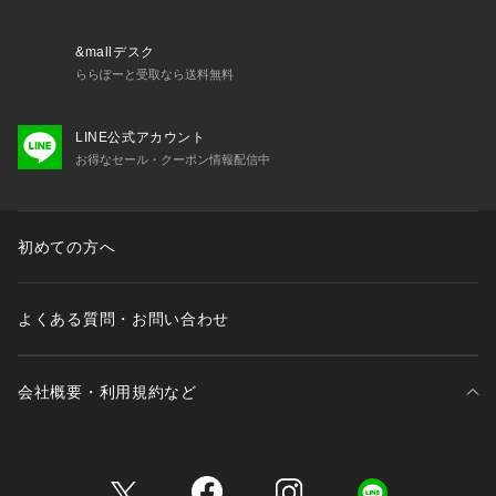
■こちらの商品はtk.TAKEO KIKUCHI店舗では取り扱いがござ
いませんのでお問い合わせはコールセンターまで。
&mallデスク
ららぽーと受取なら送料無料
※照明の関係により、実際よりも色味が違って見える場合があ
ります。また、パソコン・スマートフォンなどの環境により、
LINE公式アカウント
若干製品と画像のカラーが異なる場合もございます。
お得なセール・クーポン情報配信中
初めての方へ
よくある質問・お問い合わせ
会社概要・利用規約など
三井不動産が展開する商業施設一覧