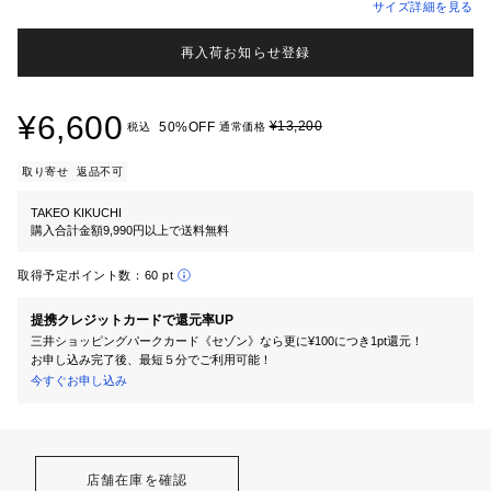
サイズ詳細を見る
再入荷お知らせ登録
¥6,600
¥13,200
50%OFF
税込
通常価格
取り寄せ
返品不可
TAKEO KIKUCHI
購入合計金額9,990円以上で送料無料
取得予定ポイント数：
60 pt
提携クレジットカードで還元率UP
三井ショッピングパークカード《セゾン》なら更に¥100につき1pt還元！
お申し込み完了後、最短５分でご利用可能！
今すぐお申し込み
店舗在庫を確認