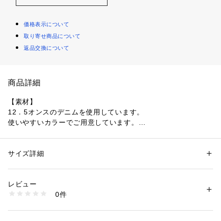
価格表示について
取り寄せ商品について
返品交換について
商品詳細
【素材】
12．5オンスのデニムを使用しています。
使いやすいカラーでご用意しています。
【デザイン】
幅広い着こなしが可能なトレンドのバギーパンツです。
サイズ詳細
性別：
メンズ
全体的にほどよくルーズなシルエットです。
カテゴリー：
ファッション
 ＞ 
パンツ
 ＞ 
デニムパンツ
素材：コットン88％ レーヨン11％ 再生繊維（セルロース）1％
タックインしてトレンド感のある着こなしもおススメ。
生産国：中国製
レビュー
商品番号：
1095800004359 
（モール）
0件
【仕様】
C01-73160 （ショップ）
・ポケット数：横×2 後×2
・前ファスナー