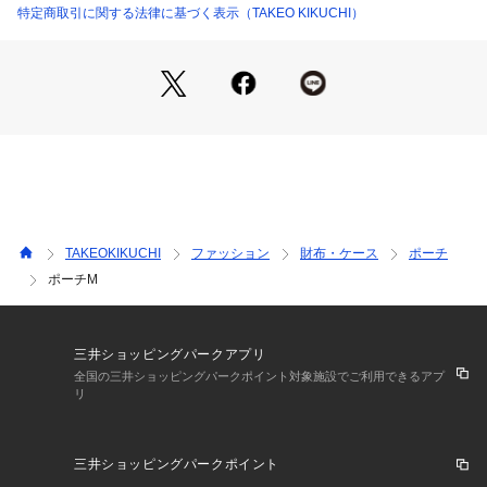
若干製品と画像のカラーが異なる場合もございます。
特定商取引に関する法律に基づく表示（TAKEO KIKUCHI）
TAKEOKIKUCHI
ファッション
財布・ケース
ポーチ
ポーチM
三井ショッピングパークアプリ
全国の三井ショッピングパークポイント対象施設でご利用できるアプ
リ
三井ショッピングパークポイント