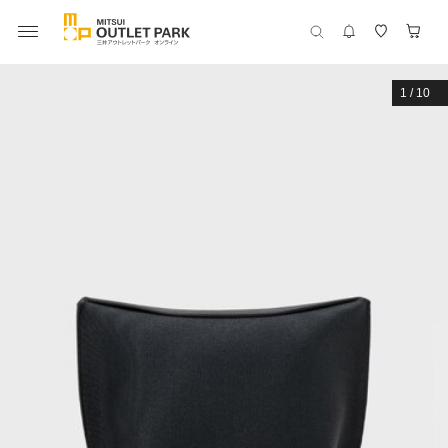
1
/
10