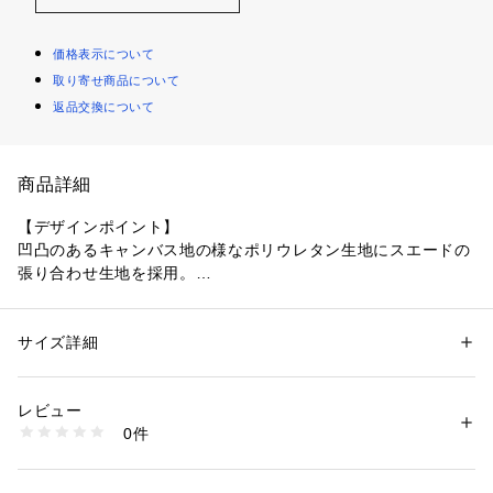
価格表示について
取り寄せ商品について
返品交換について
商品詳細
【デザインポイント】
凹凸のあるキャンバス地の様なポリウレタン生地にスエードの
張り合わせ生地を採用。
独特のヌメリ感があり、配色したスエード内装も相まって上品
感があるポーチ。
ガシェット類をまとめたり、化粧品類を纏めてバッグインバッ
サイズ詳細
性別：
メンズ
グとして使用できる丁度いいサイズ感。
カテゴリー：
ファッション
 ＞ 
財布・ケース
 ＞ 
ポーチ
素材：合成皮革
開口部は2つのマグネット開閉で取り出しが簡単。
生産国：ベトナム製
レビュー
商品番号：
1095800004406 
（モール）
0件
070-04906 （ショップ）
※照明の関係により、実際よりも色味が違って見える場合があ
ります。また、パソコン・スマートフォンなどの環境により、