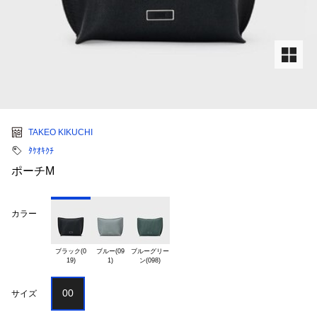
TAKEO KIKUCHI
ﾀｹｵｷｸﾁ
ポーチM
カラー
ブラック(0

ブルー(09

ブルーグリー

00
サイズ