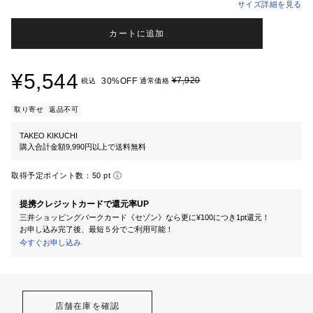
サイズ詳細を見る
カートに追加
¥5,544
¥7,920
30%OFF
税込
通常価格
取り寄せ
返品不可
TAKEO KIKUCHI
購入合計金額9,990円以上で送料無料
取得予定ポイント数：
50 pt
提携クレジットカードで還元率UP
三井ショッピングパークカード《セゾン》なら更に¥100につき1pt還元！
お申し込み完了後、最短５分でご利用可能！
今すぐお申し込み
店舗在庫を確認