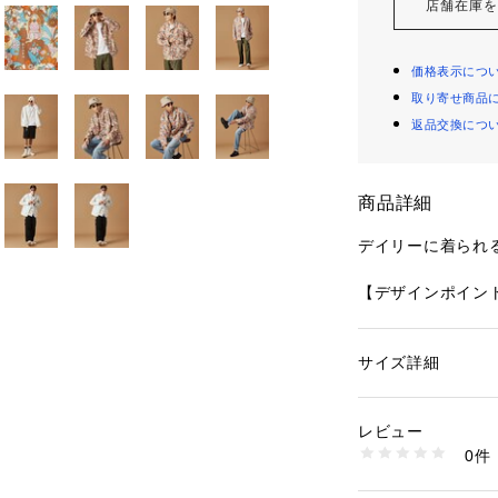
店舗在庫
価格表示につ
取り寄せ商品
返品交換につ
商品詳細
デイリーに着られ
【デザインポイン
上下で手の入る方
徴のコーチジャケ
サイズ詳細
性別：
メンズ
下側ポケットには
カテゴリー：
ファッ
素材：コットン100
イルや財布など入
生産国：日本製
レビュー
も兼ね揃えている
商品番号：
10958000
0件
205-54011 （ショ
袖口はミリタリー