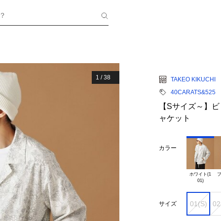
？
1
/
38
TAKEO KIKUCHI
40CARATS&525
【Sサイズ～】
ャケット
カラー
ホワイト(1

ブ
01(S)
02
サイズ