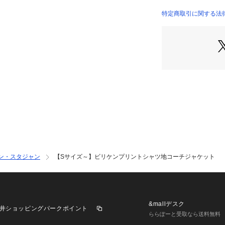
部までこだわり抜
よくあるコーチジ
特定商取引に関する法律に
います。
そんなデザインを
があるプリントシ
このブランドらし
【素材・特性】
今まさに世界中か
と知られる、幸福
れた総柄シャツ地
この生地を採用に
サイケデリック調
ン・スタジャン
【Sサイズ～】ビリケンプリントシャツ地コーチジャケット
ろ、
 「子供の頃、親
れたなぁ～。なぜ
と、想い出を語っ
&mallデスク
井ショッピングパークポイント
時流はもちろんで
ららぽーと受取なら送料無料
材となっています