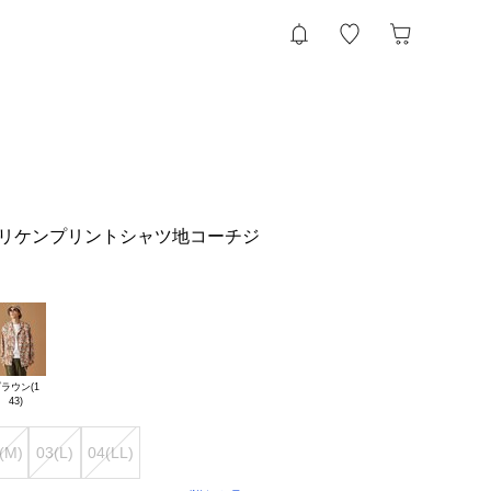
ビリケンプリントシャツ地コーチジ
ラウン(1

(M)
03(L)
04(LL)