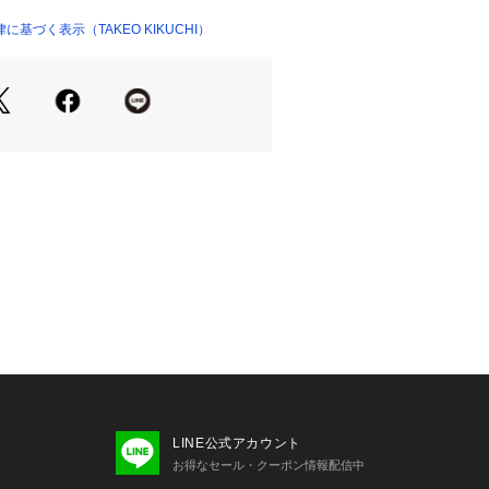
いた仕様を採用。
ャケットとは一線を画す1枚となって
基づく表示（TAKEO KIKUCHI）
置き去りにしてしまうほどインパクト
ャツ素材を採用。
い遊び心を是非お愉しみください。
ら注目を集めている“大阪”のシンボル
の神様「ビリケンさん」がプリントさ
。
至った経緯が、万博に絡めてと70年代
の柄が面白くてタケ先生に見せたとこ
父がよくビリケンさんの落書きをしてく
かいつもビリケンさんだったよ」
てくれて即採用。
LINE公式アカウント
すが、このエピソードを大切にした素
お得なセール・クーポン情報配信中
。