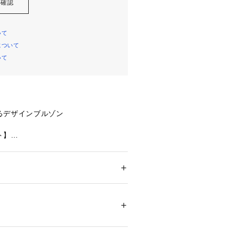
を確認
いて
について
いて
るデザインブルゾン
ト】
向が変わる一風変わったポケットが特
ット。
マチを付けることで容量を増やしモバ
ション
 ＞ 
アウター
 ＞ 
ブルゾン・スタジャン
％
れられ、デザイン性だけでなく実用性
アイテムになっています。
04419 
（モール）
ップ）
ブルゾンのM－65の作りを参照し、細