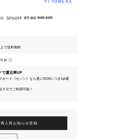
サイズ詳細を見る
¥49,500
税込
50%OFF
通常価格
円以上で送料無料
25 pt
ドで還元率UP
カード《セゾン》なら更に¥100につき1pt還
短５分でご利用可能！
再入荷お知らせ登録