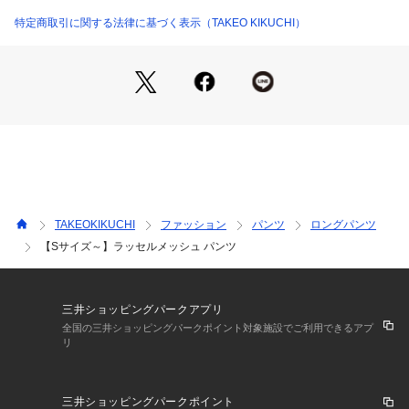
くれます。
マーベルトの裏側にはTAKEOKIKUCHIのロゴが入ったウレタ
特定商取引に関する法律に基づく表示（TAKEO KIKUCHI）
ンプリントが施され、シャツインした時のパンツのずり落ちや
シャツの飛び出しを予防・軽減します。
【素材・特性】
編みから最終整理まで日本屈指のウールファブリック産地、尾
州の工場で仕上げた、ポリエステル糸とウール糸を交編した二
重組織のジャージ素材を使用。
ウール糸を交編することで、上品な光沢とシャリっとした滑ら
かな肌触りを持たせつつ、ハリコシが生まれ大人な仕上がり
に。
TAKEOKIKUCHI
ファッション
パンツ
ロングパンツ
裏面はポリエステル糸のみを配置し、肌離れがよく、滑らかな
【Sサイズ～】ラッセルメッシュ パンツ
肌触りが特徴的。
【おすすめスタイリング】
単品性の高い色合いや、素材感で幅広いパンツに合わせやすい
三井ショッピングパークアプリ
です。
全国の三井ショッピングパークポイント対象施設でご利用できるアプ
リ
茶×黒が今シーズンお勧めのカラースタイルです。
同素材の組上ジャケットを合わせたセットアップスタイリング
が特におすすめ。
三井ショッピングパークポイント
ジャージシャツ（931－84500）のON系スタイルからモックネ