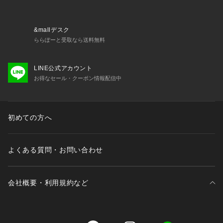
ックのカットソー（931－33906）を合わせたONOFFスタイ
リングまで、おすすめのアイテムです。
&mallデスク
組上品番 931－44501
ららぽーと受取なら送料無料
【仕様】
LINE公式アカウント
・ポケット数：横×2 後ろ×2
お得なセール・クーポン情報配信中
・前ファスナー
・裏地なし
初めての方へ
※照明の関係により、実際よりも色味が違って見える場合があ
ります。また、パソコン・スマートフォンなどの環境により、
若干製品と画像のカラーが異なる場合もございます。
よくある質問・お問い合わせ
会社概要・利用規約など
三井不動産が展開する商業施設一覧