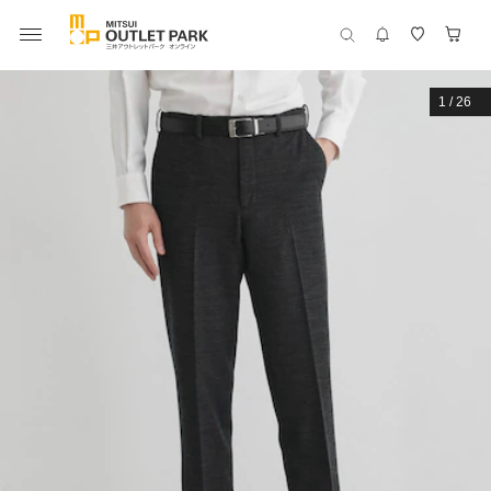
1
/
26