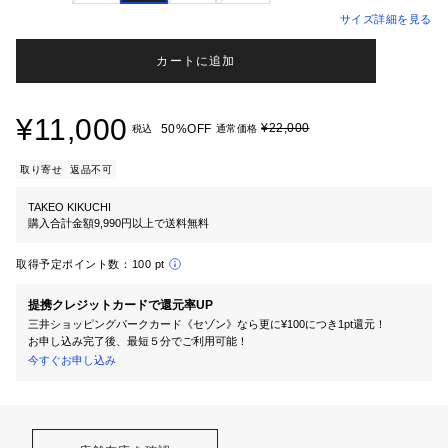
サイズ詳細を見る
カートに追加
¥11,000
¥22,000
50%OFF
税込
通常価格
取り寄せ
返品不可
TAKEO KIKUCHI
購入合計金額9,990円以上で送料無料
取得予定ポイント数：
100 pt
提携クレジットカードで還元率UP
三井ショッピングパークカード《セゾン》なら更に¥100につき1pt還元！
お申し込み完了後、最短５分でご利用可能！
今すぐお申し込み