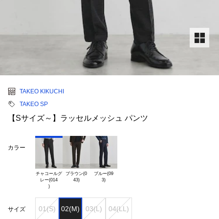
TAKEO KIKUCHI
TAKEO SP
【Sサイズ～】ラッセルメッシュ パンツ
カラー
チャコールグ

ブラウン(0

ブルー(09

レー(014

01(S)
02(M)
03(L)
04(LL)
サイズ