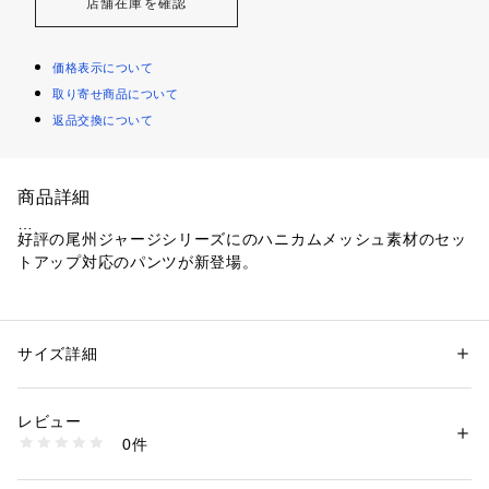
店舗在庫を確認
価格表示について
取り寄せ商品について
返品交換について
商品詳細
好評の尾州ジャージシリーズにのハニカムメッシュ素材のセッ
トアップ対応のパンツが新登場。
【デザインポイント】
足元にかけスタイリッシュに魅せるスラックスを意識したテー
パードシルエットのパンツになっています。
サイズ詳細
性別：
メンズ
ウエストにはウエストマジックと呼ばれる、最大1サイズ分の
カテゴリー：
ファッション
 ＞ 
パンツ
 ＞ 
ロングパンツ
素材：ポリエステル70％ 毛30％
ウエストが調整できる仕様のベルトになっており、フィット感
生産国：ベトナム製
レビュー
を調整出来るのがメリットです。
商品番号：
1095800004488 
（モール）
0件
パンツはウエスト調整が効くので通常着用時以外にもオフィス
931-74501 （ショップ）
ワーク時における椅子に座った時のウエストのフィットを助け