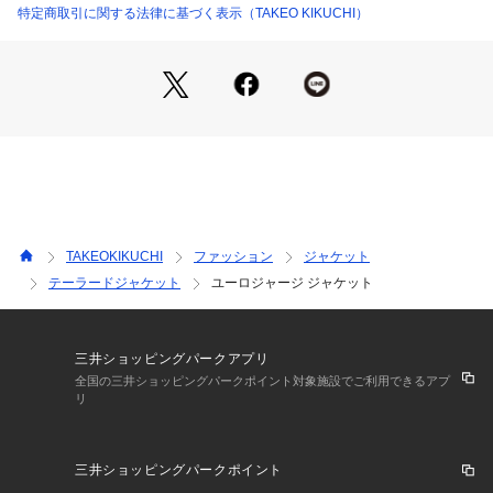
2つ釦のテーラードデザインです。
特定商取引に関する法律に基づく表示（TAKEO KIKUCHI）
肩の作りがナチュラルでソフトな仕上がりになっている点がポ
イント。
ウエストはシルエットがきれいに、スタイリッシュに見えるよ
うなシェイプデザインです。
【スタイル】
インナーにアンチピリングタートルニットをスタイリング推奨
しています。
パンツはスラッグスで革靴といったフレンチな色気のあるスタ
イルがお勧めです。
TAKEOKIKUCHI
ファッション
ジャケット
テーラードジャケット
ユーロジャージ ジャケット
【仕様】
・ポケット数：前×2 胸元×1 内側×4
・裏地：総裏仕立て
三井ショッピングパークアプリ
全国の三井ショッピングパークポイント対象施設でご利用できるアプ
リ
※照明の関係により、実際よりも色味が違って見える場合があ
ります。また、パソコン・スマートフォンなどの環境により、
若干製品と画像のカラーが異なる場合もございます。
三井ショッピングパークポイント