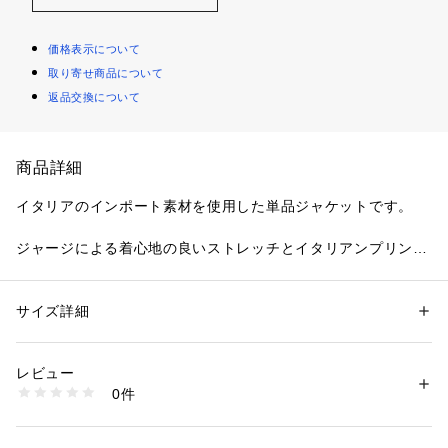
価格表示について
取り寄せ商品について
返品交換について
商品詳細
イタリアのインポート素材を使用した単品ジャケットです。
ジャージによる着心地の良いストレッチとイタリアンプリント
テキスタイルがタウンユースジャケットとしてお勧めです。
【デザインポイント】
サイズ詳細
性別：
メンズ
イタリアのジャージ専業サプライヤーEURO JERSEY社素材を
カテゴリー：
ファッション
 ＞ 
ジャケット
 ＞ 
テーラードジャケット
素材：表地: 表側 ナイロン73％ ポリウレタン27％ 裏側 ナイロン73％ ポ
使用。
リウレタン27％ 裏地: ポリエステル65％ 複合繊維（ポリエステル）35％
レビュー
「SENSITIVE」と名付けられた特許取得素材で、極細ナイロ
生産国：日本製
0件
ンとライクラが結束され、耐久性や安定性に富んだプレミアム
商品番号：
1095800004489 
（モール）
A36-44503 （ショップ）
なジャージージャケット。