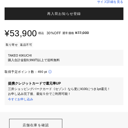
サイズ詳細を見る
再入荷お知らせ登録
¥53,900
¥77,000
30%OFF
税込
通常価格
取り寄せ
返品不可
TAKEO KIKUCHI
購入合計金額9,990円以上で送料無料
取得予定ポイント数：
490 pt
提携クレジットカードで還元率UP
三井ショッピングパークカード《セゾン》なら更に¥100につき1pt還元！
お申し込み完了後、最短５分でご利用可能！
今すぐお申し込み
店舗在庫を確認