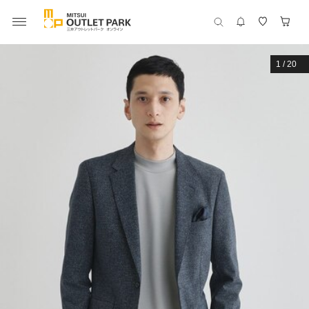
1
/
20