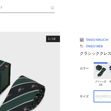
？
1
/
18
TAKEO KIKUCHI
TAKEO WEB
クラシッククレス
カラー
グリーン(3

ボ
00(FREE)
サイズ