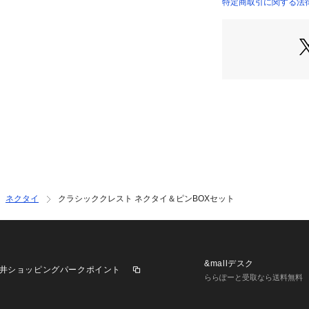
特定商取引に関する法律に
商品の特徴：
エレガントなデザ
イギリスの広大な
レスト風に丹念に
大剣に描かれた動
選べるデザインバ
394 ハウンド：
594 フォックス
ン。
364 ラビット：
さ。
323 ディア：堂
ネクタイ
クラシッククレスト ネクタイ＆ピンBOXセット
ダイナミックな小
ブリティッシュト
ンジタイが、大剣
す。
&mallデスク
井ショッピングパークポイント
ららぽーと受取なら送料無料
美しいトラッドタ
スタイリッシュな