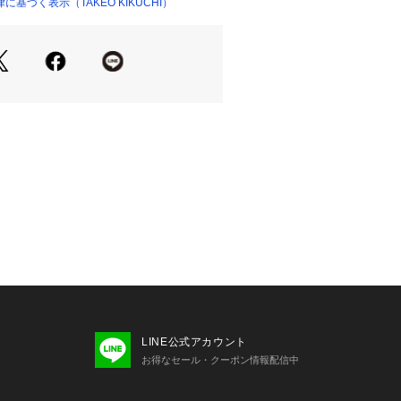
基づく表示（TAKEO KIKUCHI）
イン：
公園に住む動物たちをイメージし、ク
表現したジャガードパターン。
物たちが、一目で印象に残ります。
リエーション：
優雅に描かれた嗅覚鋭いハウンド。
：洗練されたフォックスが映えるデザイ
愛らしいラビットが引き立つシンプル
々としたディアが落ち着きを演出。
剣：
ラッド調のストライプを使用したチェ
とのコントラストを楽しませてくれま
LINE公式アカウント
お得なセール・クーポン情報配信中
イバー付き：
トラッドタイバーがセットになってお