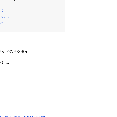
いて
について
いて
ラッドのネクタイ
ト】
ーデンクレストタイBOX
をテーマにした「イングリッシュガー
OX」が登場！
ション
 ＞ 
スーツ・ネクタイ
 ＞ 
ネクタイ
糸 シルク100％ たて糸 ポリエステル100％ 
ィショナルなクレスト風にジャガード
あふれるネクタイ華やかさを持つスタ
中国製 タイバー：日本製
04507 
（モール）
ップ）
ら一歩抜け出し、特別なひとときを演
？