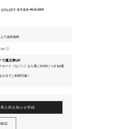
¥13,200
30%OFF
通常価格
円以上で送料無料
4 pt
ドで還元率UP
カード《セゾン》なら更に¥100につき1pt還
短５分でご利用可能！
再入荷お知らせ登録
を確認