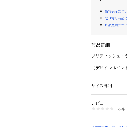
価格表示につ
取り寄せ商品
返品交換につ
商品詳細
ブリティッシュト
【デザインポイン
イングリッシュガ
英国の壮大な公園
サイズ詳細
性別：
メンズ
デンクレストタイB
カテゴリー：
ファッ
素材：ネクタイ: よこ
動物たちをトラデ
タイバー: 合金
レビュー
で表現した、個性
生産国：ネクタイ：
0件
イルです。
商品番号：
10958000
G87-04188 （ショ
現在のスタイルか
出してみませんか