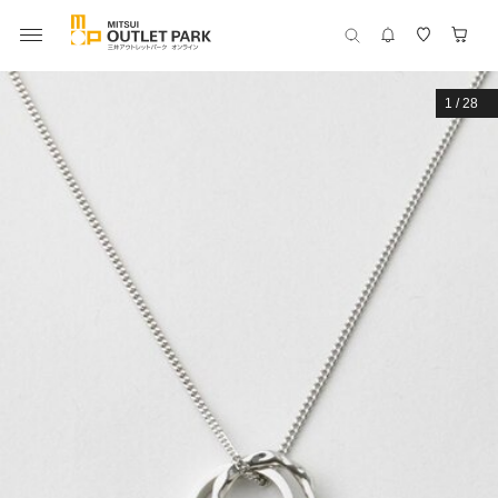
1
/
28