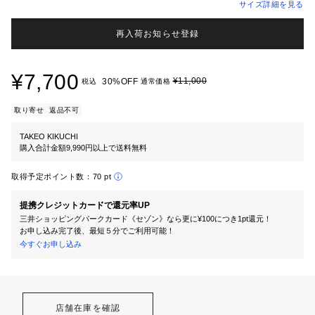
サイズ詳細を見る
再入荷お知らせ登録
¥7,700
¥11,000
30%OFF
税込
通常価格
取り寄せ
返品不可
TAKEO KIKUCHI
購入合計金額9,990円以上で送料無料
取得予定ポイント数：
70 pt
提携クレジットカードで還元率UP
三井ショッピングパークカード《セゾン》なら更に¥100につき1pt還元！
お申し込み完了後、最短５分でご利用可能！
今すぐお申し込み
店舗在庫を確認