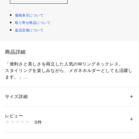
価格表示について
取り寄せ商品について
返品交換について
商品詳細
「便利さと美しさを両立した人気のWリングネックレス。
スタイリングを楽しみながら、メガネホルダーとしても活躍し
ます。」
【デザインポイント】
人気のWリングネックレス － 無敵のスタイルと便利さを兼ね
サイズ詳細
性別：
メンズ
備えたアイテム
カテゴリー：
ファッション
 ＞ 
腕時計・アクセサリー
 ＞ 
ネックレス
素材：真ちゅう
生産国：日本製
レビュー
真鍮リングにエポを3色流し込んだ洗練されたデザインとウエ
商品番号：
1095800004515 
（モール）
0件
ーブリングのWリング構造を持つこのネックレスは、大人カジ
G87-04878 （ショップ）
ュアルスタイルにぴったり。
さらに、メガネホルダーとしても使える便利さが特長です。