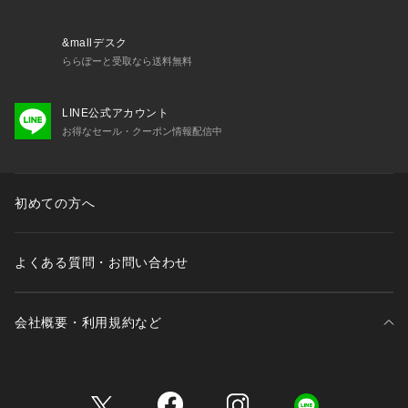
3． 大人カジュアルのアクセント
シンプルなTシャツやブラウスに合わせるだけで、洗練された
&mallデスク
スタイルが完成。
ららぽーと受取なら送料無料
大人の雰囲気を保ちながら個性的な表現ができるこのネックレ
スは、あなたのコーディネートを一層引き立てます。
LINE公式アカウント
お得なセール・クーポン情報配信中
4． ギフトにも最適
おしゃれで実用的なこのアイテムは、友人や大切な方へのギフ
トとしても喜ばれること間違いなし。
特別な日のお祝いにもぴったりです。
初めての方へ
※照明の関係により、実際よりも色味が違って見える場合があ
よくある質問・お問い合わせ
ります。また、パソコン・スマートフォンなどの環境により、
若干製品と画像のカラーが異なる場合もございます。
会社概要・利用規約など
三井不動産が展開する商業施設一覧