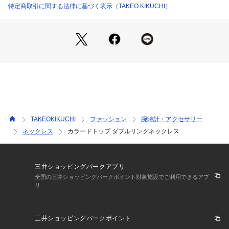
特定商取引に関する法律に基づく表示（TAKEO KIKUCHI）
・006カラー（シルバー）のラインカラー：グレー、ブラッ
ク、ライトブラウン
・506カラー（シルバー系4）のラインカラー：スカイブル
ー、グリーン、ライトグリーン
・606カラー（シルバー系5）のラインカラー：イエロー、レ
ッド、オレンジ
1． スタイリッシュなWリングデザイン
このネックレスは、真鍮のラインに流し込まれた3色のエポが
TAKEOKIKUCHI
ファッション
腕時計・アクセサリー
華やかさを引き立てます。
ネックレス
カラードトップ ダブルリングネックレス
ウエーブリングとのコンビネーションが、エレガントかつモダ
ンな印象を与え、どんなスタイルにもマッチします。
2． メガネホルダーとしての機能性
三井ショッピングパークアプリ
このネックレスは、夏にはサングラス、普段はリーディンググ
全国の三井ショッピングパークポイント対象施設でご利用できるアプ
リ
ラスを掛けることができるメガネホルダーとしても活躍しま
す。
手軽にグラスを持ち運べるため、忙しい日常でも便利に使用で
三井ショッピングパークポイント
きます。