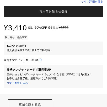
サイズ詳細を見る
再入荷お知らせ登録
¥3,410
¥6,820
50%OFF
税込
通常価格
取り寄せ
返品不可
TAKEO KIKUCHI
購入合計金額9,990円以上で送料無料
取得予定ポイント数：
31 pt
提携クレジットカードで還元率UP
三井ショッピングパークカード《セゾン》なら更に¥100につき1pt還元！
お申し込み完了後、最短５分でご利用可能！
今すぐお申し込み
店舗在庫を確認