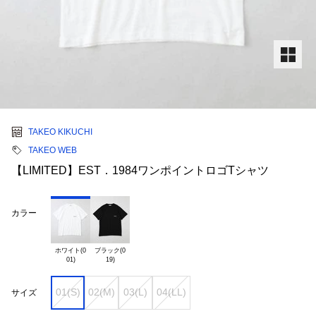
TAKEO KIKUCHI
TAKEO WEB
【LIMITED】EST．1984ワンポイントロゴTシャツ
カラー
ホワイト(0

ブラック(0

01(S)
02(M)
03(L)
04(LL)
サイズ