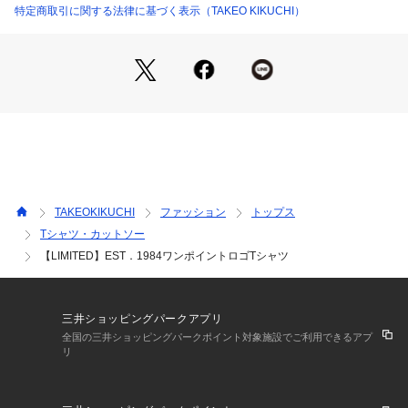
ります。また、パソコン・スマートフォンなどの環境により、
特定商取引に関する法律に基づく表示（TAKEO KIKUCHI）
若干製品と画像のカラーが異なる場合もございます。
TAKEOKIKUCHI
ファッション
トップス
Tシャツ・カットソー
【LIMITED】EST．1984ワンポイントロゴTシャツ
三井ショッピングパークアプリ
全国の三井ショッピングパークポイント対象施設でご利用できるアプ
リ