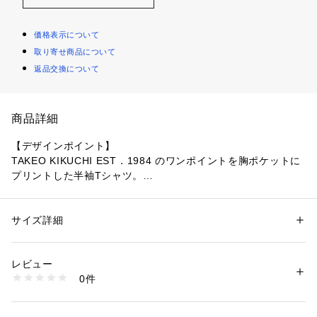
価格表示について
取り寄せ商品について
返品交換について
商品詳細
【デザインポイント】
TAKEO KIKUCHI EST．1984 のワンポイントを胸ポケットに
プリントした半袖Tシャツ。
ややしっかり目のコットン天竺素材と現代的なフォルムの設計
で、
幅広いシーンでご着用しやすいTシャツに仕上がっています。
サイズ詳細
性別：
メンズ
カテゴリー：
ファッション
 ＞ 
トップス
 ＞ 
Tシャツ・カットソー
素材：コットン100％
【仕様】
生産国：中国製
レビュー
・ポケット数：胸元×1
商品番号：
1095800004519 
（モール）
0件
G87-24003 （ショップ）
※照明の関係により、実際よりも色味が違って見える場合があ