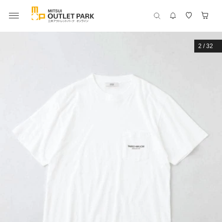
2
/
32