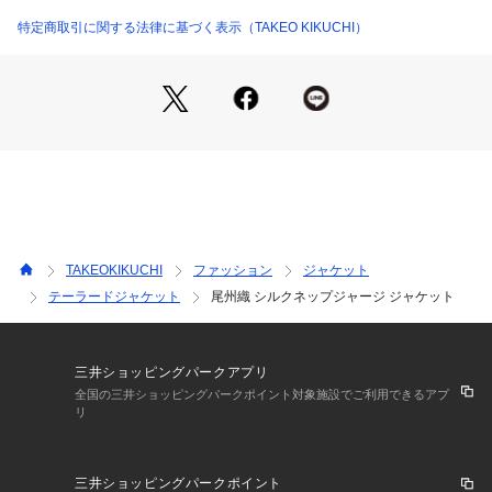
この2Bジャケットの特徴は、
特定商取引に関する法律に基づく表示（TAKEO KIKUCHI）
・秋冬対応の総裏仕立て
・滑らかに設計された肩の作り
・軽やかに、着れる着用感
・ジャージファブリックによる全体的にソフトな仕上がり感
・シルクネップによるメランジ感とウォーム感
にこだわって作られた、リラクシーなジャケットです。
【おすすめスタイリング】
セットアップスタイルがおすすめです。
インナーには黒のタートルネックのニットを合わせ、ポケット
TAKEOKIKUCHI
ファッション
ジャケット
チーフなどで胸元の印象に華やかさを持たせたセットアップス
テーラードジャケット
尾州織 シルクネップジャージ ジャケット
タイリングがおすすめです。
組下品番：A36－74510
三井ショッピングパークアプリ
【仕様】
全国の三井ショッピングパークポイント対象施設でご利用できるアプ
リ
・ポケット数：胸×1 横×2 内側×4
・裏地：総裏仕立て
三井ショッピングパークポイント