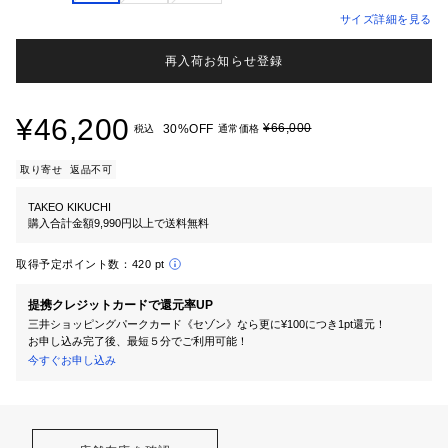
サイズ詳細を見る
再入荷お知らせ登録
¥46,200
¥66,000
30%OFF
税込
通常価格
取り寄せ
返品不可
TAKEO KIKUCHI
購入合計金額9,990円以上で送料無料
取得予定ポイント数：
420 pt
提携クレジットカードで還元率UP
三井ショッピングパークカード《セゾン》なら更に¥100につき1pt還元！
お申し込み完了後、最短５分でご利用可能！
今すぐお申し込み