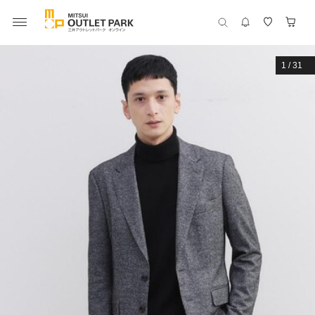
1
/
31