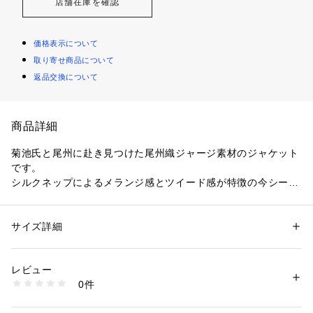
店舗在庫を確認
価格表示について
取り寄せ商品について
返品交換について
商品詳細
菊池氏と尾州に赴き見つけた尾州織ジャージ素材のジャケット
です。
シルクネップによるメランジ感とツイード感が特徴の今シーズ
ン一押しのジャケットです。（組下有り）
【デザインポイント】
サイズ詳細
性別：
メンズ
菊池武夫氏と共に尾州へ赴き見つけてきた特別な素材です。
カテゴリー：
ファッション
 ＞ 
ジャケット
 ＞ 
テーラードジャケット
素材：表地: 毛44％ ポリエステル32％ ナイロン14％ シルク10％ 裏地: ポ
編みから最終整理まで日本屈指のウールファブリック産地、尾
リエステル65％ 複合繊維（ポリエステル）35％
レビュー
州の工場で仕上げ、シルクネップと呼ばれる糸を使用すること
生産国：日本製
0件
でツイード見えのジャージ素材が上品な仕上がりに完成しまし
商品番号：
1095800004553 
（モール）
A36-44510 （ショップ）
た。