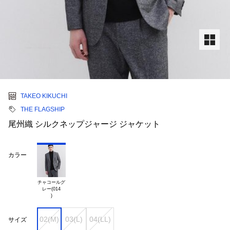
TAKEO KIKUCHI
THE FLAGSHIP
尾州織 シルクネップジャージ ジャケット
カラー
チャコールグ

レー(014

02(M)
03(L)
04(LL)
サイズ