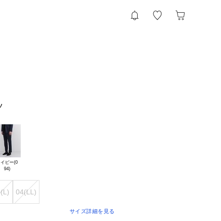
ツ
イビー(0

(L)
04(LL)
サイズ詳細を見る