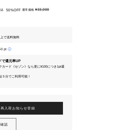
¥33,000
税込
50%OFF
通常価格
円以上で送料無料
50 pt
ドで還元率UP
カード《セゾン》なら更に¥100につき1pt還
短５分でご利用可能！
再入荷お知らせ登録
を確認