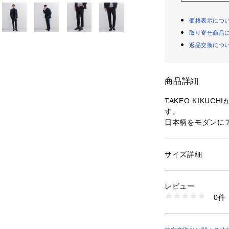
価格表示につ
取り寄せ商品
返品交換につ
商品詳細
TAKEO KIKU
す。
日本柄をモダンに
ジョン対応の無地
スタイルを醸し出
サイズ詳細
性別：
メンズ
【デザインポイン
カテゴリー：
ファッ
尾州の御幸毛織様
レビュー
す。
商品番号：
10958000
0件
A36-74992 （ショ
特徴は、
・日本独自の織の