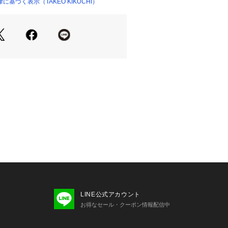
基づく表示（TAKEO KIKUCHI）
ないオリジナル柄。
仕立て。
の基布に拘り、着用時のストレスがあ
祝い事にも対応。
の基本10マンス（盛夏を除く）約10
が美しく仕立て映えする設計を追求。
リング】
イルがおすすめです。
タートルネックのニットを合わせ、ポ
で胸元の印象に華やかさを持たせたセ
リングがおすすめです。
990
LINE公式アカウント
 後ろ×2
お得なセール・クーポン情報配信中