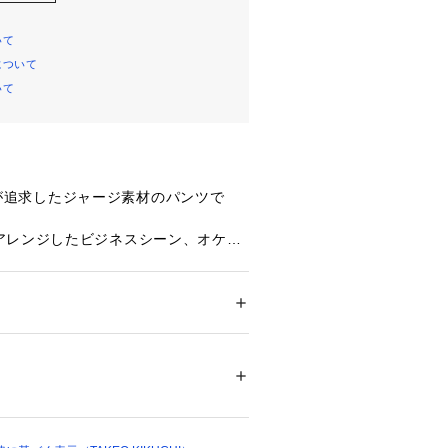
いて
について
いて
CHIが追求したジャージ素材のパンツで
アレンジしたビジネスシーン、オケー
柄セットアップがエレガントな大人の
します。
ト】
ション
 ＞ 
パンツ
 ＞ 
ロングパンツ
で特別に作られたオリジナル素材で
04561 
（モール）
ップ）
一つ「楊柳」のデザインをジャージで