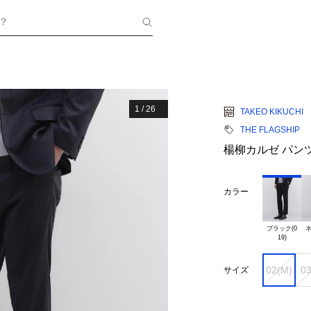
？
1
/
26
TAKEO KIKUCHI
THE FLAGSHIP
楊柳カルゼ パン
カラー
ブラック(0

ネ
02(M)
03
サイズ