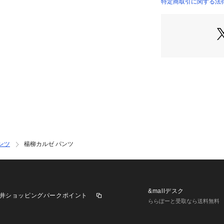
表現。
特定商取引に関する法律に
・他社には見られ
・秋冬対応の総裏
・ソフトなタッチ
りません。
・大事な商談やお
・セットアップ生地
か月対応素材。
・光沢感と仕上げ
【おすすめスタイ
セットアップスタ
インナーには黒の
ケットチーフなど
ンツ
楊柳カルゼ パンツ
ットアップスタイ
組上品番：A36－44
【仕様】
&mallデスク
井ショッピングパークポイント
・ポケット数：横×2
ららぽーと受取なら送料無料
・前ファスナー
・裏地なし