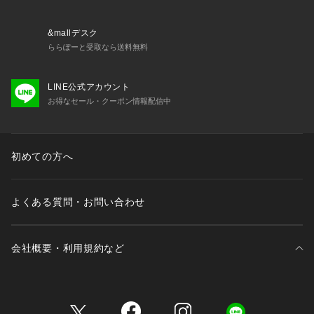
▼ブランドのお気に入り登録
新商品や再入荷など、いち早くブランドの情報を受け取ること
ができます。
&mallデスク
ららぽーと受取なら送料無料
※照明の関係により、実際よりも色味が違って見える場合があ
LINE公式アカウント
ります。また、パソコン・スマートフォンなどの環境により、
お得なセール・クーポン情報配信中
若干製品と画像のカラーが異なる場合もございます。
初めての方へ
よくある質問・お問い合わせ
会社概要・利用規約など
三井不動産が展開する商業施設一覧