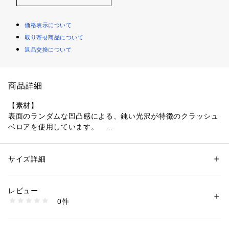
価格表示について
取り寄せ商品について
返品交換について
商品詳細
【素材】
表面のランダムな凹凸感による、鈍い光沢が特徴のクラッシュ
ベロアを使用しています。　
【デザイン】
ストレスの少ないオーバーサイズ設計。
サイズ詳細
性別：
メンズ
光沢感のあるベロアと相性のよい素材を組み合わせることで、
カテゴリー：
ファッション
 ＞ 
トップス
 ＞ 
Tシャツ・カットソー
素材：本体: ポリエステル97％ ポリウレタン3％ リブ部分: ポリエステル9
キレイめな1枚に仕上げています。
6％ ポリウレタン4％
レビュー
生産国：中国製
0件
ネック部分は光沢感のあるポリエステルの編立リブ、肩線には
商品番号：
1095800004583 
（モール）
170-34127 （ショップ）
ゴールドのファスナーがアクセントに。
また、ファスナーがあることで着脱時がラクになる嬉しい仕様