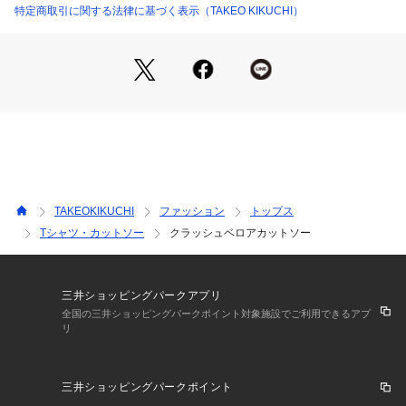
に。
特定商取引に関する法律に基づく表示（TAKEO KIKUCHI）
裾部分は絞ることができ、シルエット変化をお楽しみいただけ
ます。
ファスナーと同色のゴールドのストッパーパーツもさりげない
ポイント。
【推奨サイズ】
02サイズ（M）：165～175cm
03サイズ（L）：170～180cm
※標準体型を基にした目安になります
TAKEOKIKUCHI
ファッション
トップス
Tシャツ・カットソー
クラッシュベロアカットソー
－ BRAND CONCEPT －
時代を超えて支持されるトラディショナルなアイテムをベース
に、アソビ心とストリートの自由な発想を取り入れ、日本独自
のミックススタイルを提案します。
三井ショッピングパークアプリ
全国の三井ショッピングパークポイント対象施設でご利用できるアプ
リ
【気になる商品はお気に入り登録をおススメ】
▼商品のお気に入り登録
完売しているカラーの再入荷通知や、ラスト1点、セールの通
三井ショッピングパークポイント
知をお知らせいたします。