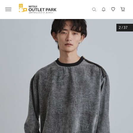
2
/
37