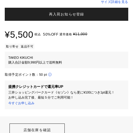
サイズ詳細を見る
再入荷お知らせ登録
¥5,500
¥11,000
50%OFF
税込
通常価格
取り寄せ
返品不可
TAKEO KIKUCHI
購入合計金額9,990円以上で送料無料
取得予定ポイント数：
50 pt
提携クレジットカードで還元率UP
三井ショッピングパークカード《セゾン》なら更に¥100につき1pt還元！
お申し込み完了後、最短５分でご利用可能！
今すぐお申し込み
店舗在庫を確認