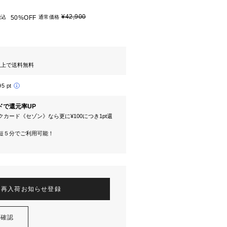
¥42,900
税込
50%OFF
通常価格
円以上で送料無料
95 pt
ドで還元率UP
カード《セゾン》なら更に¥100につき1pt還
短５分でご利用可能！
再入荷お知らせ登録
を確認