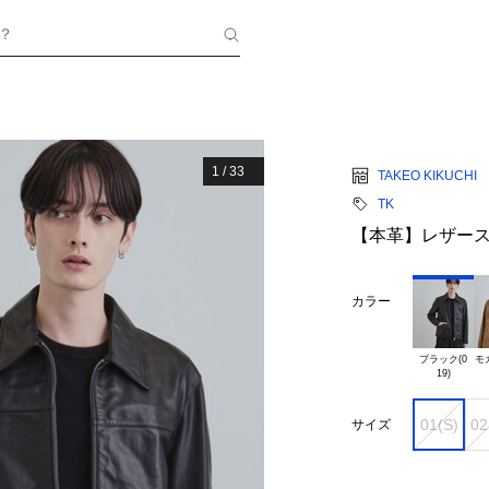
？
1
/
33
TAKEO KIKUCHI
TK
【本革】レザー
カラー
ブラック(0

モ
01(S)
02
サイズ