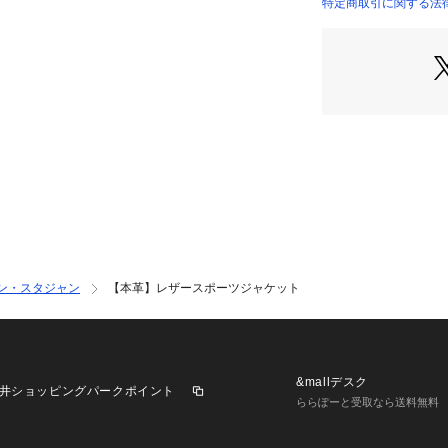
表情が異なる仕様
特定商取引に関する法律に
ナッパラン部分は
本革特有の経年変
※ポケット数：横×
※総裏仕立て
【推奨サイズ】
01サイズ（S）：16
02サイズ（M）：16
03サイズ（L）：17
※標準体型を基に
ン・スタジャン
【本革】レザースポーツジャケット
－ BRAND CONC
時代を超えて支持
ベースに、アソビ
れ、日本独自のミ
&mallデスク
井ショッピングパークポイント
【気になる商品は
ららぽーと受取なら送料無料
▼商品のお気に入
完売しているカラ