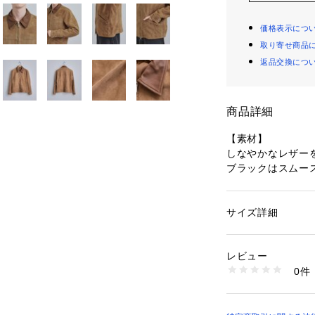
価格表示につ
取り寄せ商品
返品交換につ
商品詳細
【素材】
しなやかなレザー
ブラックはスムー
ッチが特徴的。
ブラウンはスウェ
良いタッチに仕上
サイズ詳細
性別：
メンズ
カテゴリー：
ファッ
素材：ブラック（019
【デザイン】
モカブラウン（142）
レビュー
スポーツジャケッ
生産国：インド製
0件
襟の配色と、腰ポ
商品番号：
10958000
170-54201 （ショ
ン。
襟・見返し部分は