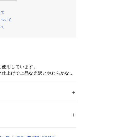
いて
について
いて
を使用しています。
ス仕上げで上品な光沢とやわらかなタ
ード仕上げでしっとりとした肌触りの
げています。
ション
 ＞ 
アウター
 ＞ 
ブルゾン・スタジャン
） 表地: 羊革 裏地: ポリエステル100％
 表地: やぎ革 裏地: ポリエステル100％
トをベースにしたレザージャケット。
ケットがアクセントになったデザイ
04605 
（モール）
ップ）
ナッパラン加工を施すことで、表面の