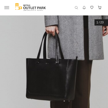
1
/
23