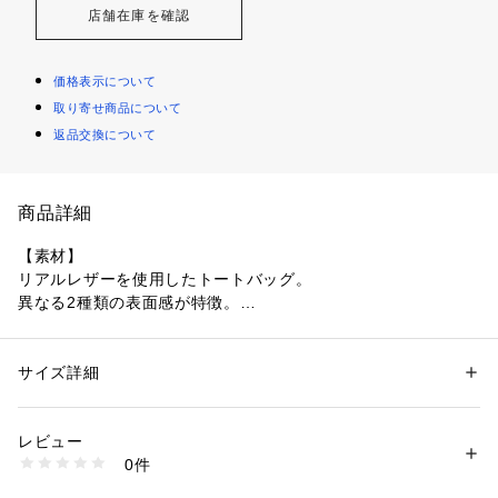
店舗在庫を確認
価格表示について
取り寄せ商品について
返品交換について
商品詳細
【素材】
リアルレザーを使用したトートバッグ。
異なる2種類の表面感が特徴。
（019 ブラックカラー）スムース
（043 ブラウンカラー）スムース
サイズ詳細
性別：
メンズ
（119 ブラックカラー）シュリンク 細かいシボが特徴です。
カテゴリー：
バッグ
 ＞ 
トートバッグ
素材：本体: 床革 裏地: ポリエステル
生産国：ベトナム製
レビュー
【デザイン】
商品番号：
1095800004608 
（モール）
0件
徹底的に収納にこだわったビジネスでも使えるバッグ。
979-01341 （ショップ）
ポケットは7つ搭載し、使い勝手の良さにこだわりました。