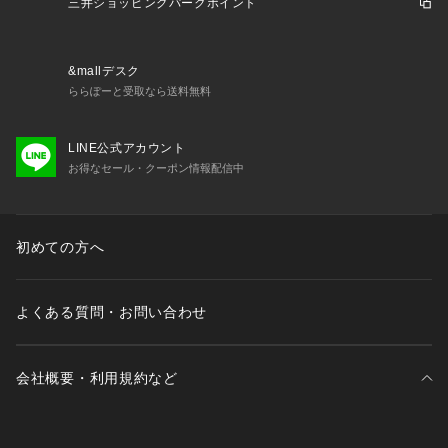
三井ショッピングパークポイント
【仕様】
・ポケット数：内側×7
・A4サイズ収納可
&mallデスク
ららぽーと受取なら送料無料
－ BRAND CONCEPT －
LINE公式アカウント
時代を超えて支持されるトラディショナルなアイテムをベース
お得なセール・クーポン情報配信中
に、アソビ心とストリートの自由な発想を取り入れ、日本独自
のミックススタイルを提案します。
【気になる商品はお気に入り登録をおススメ】
初めての方へ
▼商品のお気に入り登録
完売しているカラーの再入荷通知や、ラスト1点、セールの通
知をお知らせいたします。
よくある質問・お問い合わせ
▼ブランドのお気に入り登録
新商品や再入荷など、いち早くブランドの情報を受け取ること
会社概要・利用規約など
ができます。
三井不動産が展開する商業施設一覧
※照明の関係により、実際よりも色味が違って見える場合があ