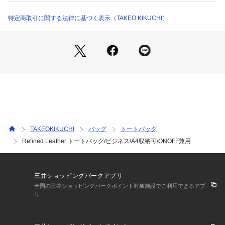
余計なものは削ぎ落とすことで、どんなスタイルにも合わせや
特定商取引に関する法律に基づく表示（TAKEO KIKUCHI）
すい「洗練されたデザイン」に仕上げました。
肩へくい込みづらく、持ちやすい「ウレタン入りの平持ち
手」。
底には「底鋲（そこびょう）」付きで、地面に置いた際の汚れ
にも配慮しています。
ファスナーには「tk．」の刻印入りの「オリジナル引手」付き
で細部にもこだわりました。
本体内側には「パソコン」や「タブレット端末」などの収納が
TAKEOKIKUCHI
バッグ
トートバッグ
できるクッション性のあるポケットを搭載。
Refined Leather トートバッグ/ビジネス/A4収納可/ONOFF兼用
※ポケットに直接入れる際には13．3インチパソコンまで対応
しています。
内側フロント面にはファスナーポケット・全面ポケット・ダブ
三井ショッピングパークアプリ
ルポケットとポケットが充実する使用に。
全国の三井ショッピングパークポイント対象施設でご利用できるアプ
リ
内側サイドポケットには「ドリンクホルダー」付き。
大きいバッグの中で動きやすいペットボトルや折り畳み傘の収
納に便利です。