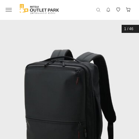
1
/
46