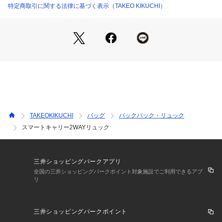
からだへの負担を軽減するとともに、重い荷物を軽く感じさせ
特定商取引に関する法律に基づく表示（TAKEO KIKUCHI）
る効果があります。
（2）機能面
メインルームには複数の可視ポケット・PCスリーブ。
前胴上には小分けポケット付きのファスナーポケット。
サイド下部にはPET500mLやコンパクトな折り畳み傘が入る防
水性のある生地を使ったポケット。
背胴側から直接PCスリーブにクイックアクセスファスナー。
背胴は上品な目の細かいメッシュにキャリー通しの機能も。
TAKEOKIKUCHI
バッグ
バックパック・リュック
（3）軽量
スマートキャリー2WAYリュック
本体約800グラムの軽量設計。
【素材・特性】
前胴に加水分解がしにくく、防水圧・耐水圧もあるマットな質
三井ショッピングパークアプリ
感のコーティング生地、側面に100％リサイクル原料のポリエ
全国の三井ショッピングパークポイント対象施設でご利用できるアプ
リ
ステルツイルを採用。
また、フッ素ゼロ撥水加工が施されている為急な雨にも安心で
す。
三井ショッピングパークポイント
本体生地の防水性に加え、ファスナーも止水ファスナーを使用