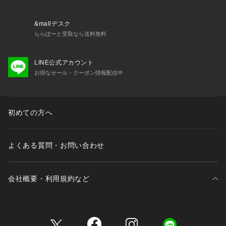
しており、雨天時にも中身を水から守ることができます。
【仕様】
&mallデスク
・ポケット数：外側×3 内側×8 ペンポケット×2
ららぽーと受取なら送料無料
・A4サイズ収納可
LINE公式アカウント
ギフト/プレゼント、また大切な方への贈りものとしてもおす
お得なセール・クーポン情報配信中
すめです。
※照明の関係により、実際よりも色味が違って見える場合があ
初めての方へ
ります。また、パソコン・スマートフォンなどの環境により、
若干製品と画像のカラーが異なる場合もございます。
よくある質問・お問い合わせ
会社概要・利用規約など
三井不動産が展開する商業施設一覧