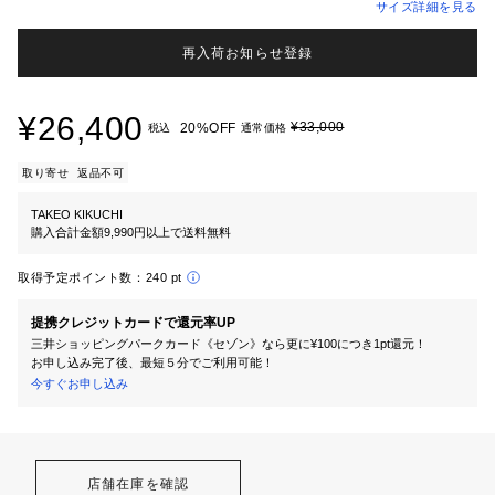
サイズ詳細を見る
再入荷お知らせ登録
¥26,400
¥33,000
20%OFF
税込
通常価格
取り寄せ
返品不可
TAKEO KIKUCHI
購入合計金額9,990円以上で送料無料
取得予定ポイント数：
240 pt
提携クレジットカードで還元率UP
三井ショッピングパークカード《セゾン》なら更に¥100につき1pt還元！
お申し込み完了後、最短５分でご利用可能！
今すぐお申し込み
店舗在庫を確認