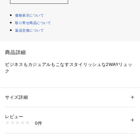
価格表示について
取り寄せ商品について
返品交換について
商品詳細
ビジネスもカジュアルもこなすスタイリッシュな2WAYリュッ
ク
【デザインポイント】
ビジネスシーンにぴったりの洗練されたデザインながら、カジ
ュアル素材を使用することで、近年のドレスコードのカジュア
サイズ詳細
性別：
メンズ
ル化にマッチした2WAYリュックです。
カテゴリー：
バッグ
 ＞ 
バックパック・リュック
素材：本体: ポリエステル 付属: ポリウレタンコーティング（基布ポリエ
通勤から週末のお出かけまで幅広く活躍します。
ステル） ショルダーベルト部分: ナイロン
レビュー
0件
（1）特殊構造の背負いベルトで負荷軽減。
商品番号：
1095800004609 
（モール）
070-01307 （ショップ）
肩ベルト内部に配置した3種類の芯材により、ベルトが肩に広
くフィットし、荷重を分散します。