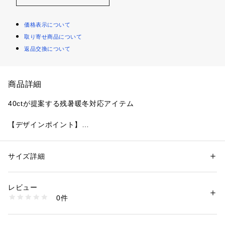
価格表示について
取り寄せ商品について
返品交換について
商品詳細
40ctが提案する残暑暖冬対応アイテム
【デザインポイント】
上下で手の入る方向が変わる一風変わったポケットにノースリ
ーブが特徴のデザインベスト。
下側ポケットは立ち姿勢で使いやすく、上側ポケットは運転や
サイズ詳細
性別：
メンズ
座り姿勢で出し入れしやすいつくりになっています。
カテゴリー：
ファッション
 ＞ 
トップス
 ＞ 
ベスト・ジレ
素材：コットン99％ ポリウレタン1％
生産国：日本製
レビュー
夏のような暑さが続く秋や、防寒いらずの暖かい冬に適した袖
商品番号：
1095800004637 
（モール）
0件
無しデザインは、いつもと違う様々な着こなしをお愉しみいた
205-54005 （ショップ）
だける一枚となっています。
本格的な寒さを迎えたらアウターとインナーの間に合わせるミ