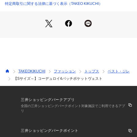
ルドレイヤーアイテムとしてご使用いただくのも大変オススメ
特定商取引に関する法律に基づく表示（TAKEO KIKUCHI）
です。
【素材・特性】
遠目ではベロアのように見える、畝（うね）が非常に細かいコ
ーデュロイ素材を採用。
マットな表面と温かみのある起毛感が秋冬コーディネートにピ
ッタリ。
微ストレッチも入り着心地の良い素材となっています。
同素材でボトム（205－74005）も展開。セットでの着用もお
TAKEOKIKUCHI
ファッション
トップス
ベスト・ジレ
愉しみいただけます。
【Sサイズ～】コーデュロイ4パッチポケットヴェスト
【仕様】
・ポケット数：横×2 前×2
・裏地なし
三井ショッピングパークアプリ
全国の三井ショッピングパークポイント対象施設でご利用できるアプ
リ
※照明の関係により、実際よりも色味が違って見える場合があ
ります。また、パソコン・スマートフォンなどの環境により、
三井ショッピングパークポイント
若干製品と画像のカラーが異なる場合もございます。