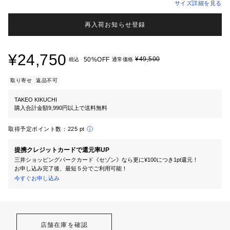
サイズ詳細を見る
再入荷お知らせ登録
¥24,750
¥49,500
50%OFF
税込
通常価格
取り寄せ
返品不可
TAKEO KIKUCHI
購入合計金額9,990円以上で送料無料
取得予定ポイント数：
225 pt
提携クレジットカードで還元率UP
三井ショッピングパークカード《セゾン》なら更に¥100につき1pt還元！
お申し込み完了後、最短５分でご利用可能！
今すぐお申し込み
店舗在庫を確認