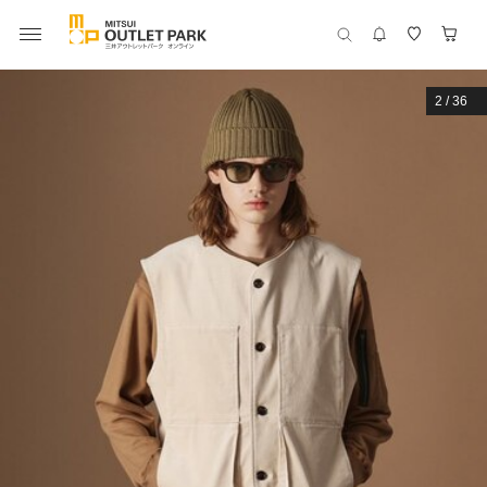
2
/
36