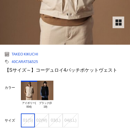
TAKEO KIKUCHI
40CARATS&525
【Sサイズ～】コーデュロイ4パッチポケットヴェスト
カラー
アイボリー(

ブラック(0

01(S)
02(M)
03(L)
04(LL)
サイズ