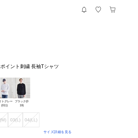
ワンポイント刺繍 長袖Tシャツ
イトグレー

ブラック(0

(M)
03(L)
04(LL)
サイズ詳細を見る