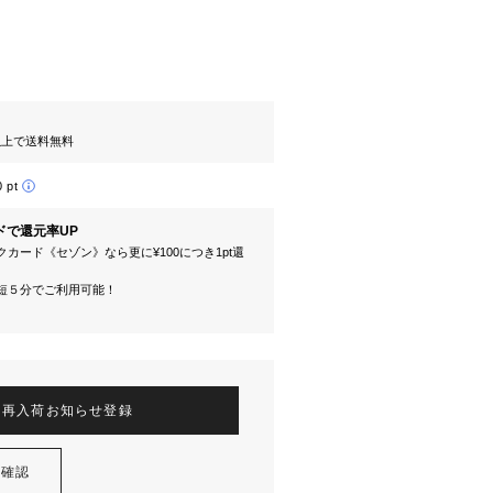
円以上で送料無料
0 pt
ドで還元率UP
カード《セゾン》なら更に¥100につき1pt還
短５分でご利用可能！
再入荷お知らせ登録
を確認