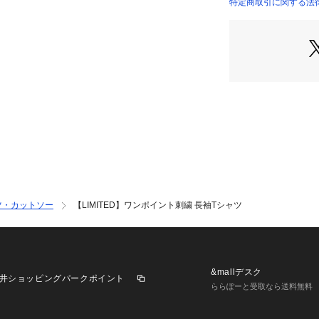
するアイテムです
特定商取引に関する法律に
ギフト/プレゼン
おすすめです。
※照明の関係によ
合があります。ま
環境により、若干
ざいます。
ツ・カットソー
【LIMITED】ワンポイント刺繍 長袖Tシャツ
&mallデスク
井ショッピングパークポイント
ららぽーと受取なら送料無料