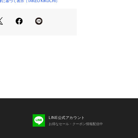
。
基づく表示（TAKEO KIKUCHI）
ト、また大切な方への贈りものとしても
り、実際よりも色味が違って見える場
た、パソコン・スマートフォンなどの
製品と画像のカラーが異なる場合もご
LINE公式アカウント
お得なセール・クーポン情報配信中