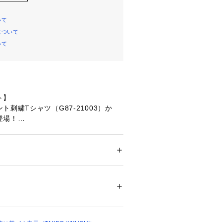
いて
について
いて
ト】
刺繍Tシャツ（G87-21003）か
登場！
ディレクターの菊池武夫氏を、少しPO
のワンポイント刺繍が、さりげないア
ション
 ＞ 
トップス
 ＞ 
Tシャツ・カットソー
00％ ししゅう糸: 上糸 レーヨン100％ 下糸 
竺素材と袖口のリブ仕様などシンプル
と、程よくPOPなワンポイントとの組
なシーンでご着用いただけます。
04662 
（モール）
ップ）
主役級のトップスとして、肌寒い季節
て、幅広いコーディネートで長く活躍