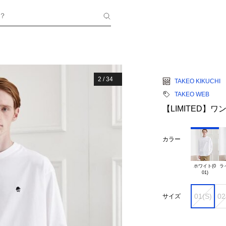
？
2
/
34
TAKEO KIKUCHI
TAKEO WEB
【LIMITED】
カラー
ホワイト(0

ラ
01(S)
02
サイズ