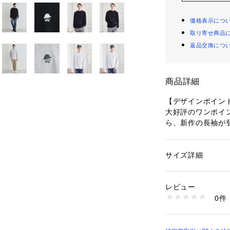
価格表示につ
取り寄せ商品
返品交換につ
商品詳細
【デザインポイン
大好評のワンポイント
ら、新作の長袖が
クリエイティブ・
Pに表現した胸元
サイズ詳細
性別：
メンズ
クセントに。
カテゴリー：
ファッ
素材：本体: コットン1
しっかりとした天
ポリエステル100％
レビュー
かつ丁寧なつくり
生産国：中国製
0件
み合わせで、様々
商品番号：
10958000
G87-21002 （ショ
秋口は1枚着でも
にはインナーとし