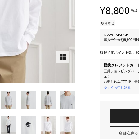
¥8,800
税込
取り寄せ
TAKEO KIKUCHI
購入合計金額9,990
取得予定ポイント数：
8
提携クレジットカー
三井ショッピングパーク
元！
お申し込み完了後、最
今すぐお申し込み
店舗在庫