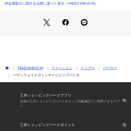
切り替え部分をわざと表側にした「アウトシーム」仕様にする
特定商取引に関する法律に基づく表示（TAKEO KIKUCHI）
ことで、トレンド感のある1枚に。
身幅・肩幅・袖はオーバーサイズながらも、計算されたバラン
スにすることで、短く見える着丈感に仕上げています。
【仕様】
・ポケット数：前×2
【推奨サイズ】
01サイズ（S）：160～170cm
TAKEOKIKUCHI
ファッション
トップス
パーカー
02サイズ（M）：165～175cm
ヘヴィウェイトヴィンテージジップパーカ
03サイズ（L）：170～180cm
※標準体型を基にした目安になります。
三井ショッピングパークアプリ
－ BRAND CONCEPT －
全国の三井ショッピングパークポイント対象施設でご利用できるアプ
リ
時代を超えて支持されるトラディショナルなアイテムをベース
に、アソビ心とストリートの自由な発想を取り入れ、日本独自
のミックススタイルを提案します。
三井ショッピングパークポイント