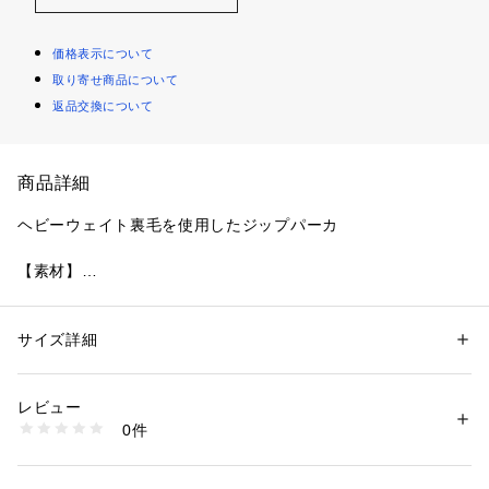
価格表示について
取り寄せ商品について
返品交換について
商品詳細
ヘビーウェイト裏毛を使用したジップパーカ
【素材】
20gヘビーウェイトコットン裏毛を使用しています。
ピグメント加工を施すことでヴィンテージライクな雰囲気を表
現しました。
サイズ詳細
性別：
メンズ
カテゴリー：
ファッション
 ＞ 
トップス
 ＞ 
パーカー
素材：本体:コットン100%,リブ部分:コットン95%ポリウレタン5%
【デザイン】
生産国：中国製
レビュー
重めの420gの裏毛を使用したパーカ。
商品番号：
1095800004663 
（モール）
0件
フードの立ち上がりがキレイで、寒い時期でもお使いいただけ
170-34107 （ショップ）
る厚みです。