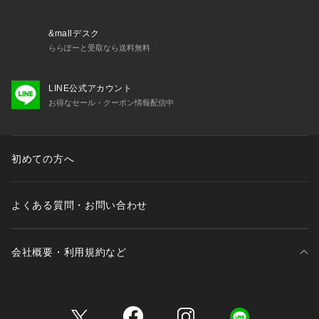
【気になる商品はお気に入り登録をおススメ】
▼商品のお気に入り登録
完売しているカラーの再入荷通知や、ラスト1点、セールの通
&mallデスク
知をお知らせいたします。
ららぽーと受取なら送料無料
▼ブランドのお気に入り登録
新商品や再入荷など、いち早くブランドの情報を受け取ること
LINE公式アカウント
ができます。
お得なセール・クーポン情報配信中
※照明の関係により、実際よりも色味が違って見える場合があ
ります。また、パソコン・スマートフォンなどの環境により、
初めての方へ
若干製品と画像のカラーが異なる場合もございます。
よくある質問・お問い合わせ
会社概要・利用規約など
三井不動産が展開する商業施設一覧