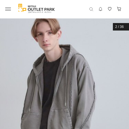
2
/
36