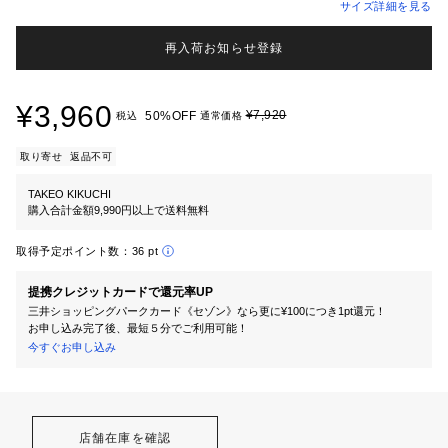
サイズ詳細を見る
再入荷お知らせ登録
¥3,960
¥7,920
50%OFF
税込
通常価格
取り寄せ
返品不可
TAKEO KIKUCHI
購入合計金額9,990円以上で送料無料
取得予定ポイント数：
36 pt
提携クレジットカードで還元率UP
三井ショッピングパークカード《セゾン》なら更に¥100につき1pt還元！
お申し込み完了後、最短５分でご利用可能！
今すぐお申し込み
店舗在庫を確認