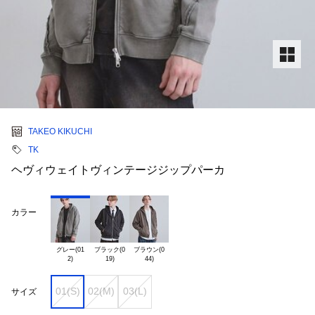
TAKEO KIKUCHI
TK
ヘヴィウェイトヴィンテージジップパーカ
カラー
グレー(01

ブラック(0

ブラウン(0

01(S)
02(M)
03(L)
サイズ