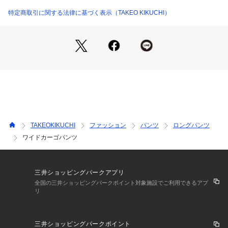
チンです。
特定商取引に関する法律に基づく表示（TAKEO KIKUCHI）
【仕様】
・ポケット数：横×4 後ろ×2
・ウエスト総ゴム
・裏地なし
【推奨サイズ】
01サイズ（S）：160～170cm
02サイズ（M）：165～175cm
03サイズ（L）：170～180cm
※標準体型を基にした目安になります。
TAKEOKIKUCHI
ファッション
パンツ
ロングパンツ
ワイドカーゴパンツ
－ BRAND CONCEPT －
時代を超えて支持されるトラディショナルなアイテムをベース
に、アソビ心とストリートの自由な発想を取り入れ、日本独自
三井ショッピングパークアプリ
のミックススタイルを提案します。
全国の三井ショッピングパークポイント対象施設でご利用できるアプ
リ
【気になる商品はお気に入り登録をおススメ】
▼商品のお気に入り登録
三井ショッピングパークポイント
完売しているカラーの再入荷通知や、ラスト1点、セールの通