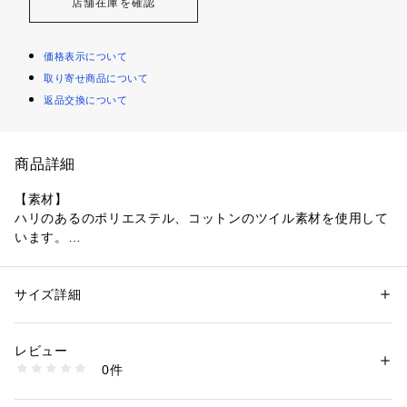
店舗在庫を確認
価格表示について
取り寄せ商品について
返品交換について
商品詳細
【素材】
ハリのあるのポリエステル、コットンのツイル素材を使用して
います。
【デザイン】
カジュアルなカーゴパンツをキレイめな印象に仕上げました。
サイズ詳細
性別：
メンズ
丈感は長めに設計したワイドシルエット。
カテゴリー：
ファッション
 ＞ 
パンツ
 ＞ 
ロングパンツ
素材：ポリエステル82％ コットン18％
裾のベルトで絞ることでシルエット変化をお楽しみいただけま
生産国：中国製
レビュー
す。
商品番号：
1095800004669 
（モール）
0件
170-74402 （ショップ）
ウエスト部分は総ゴム＆紐で絞ることができ、穿き心地もラク