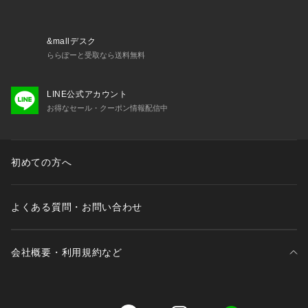
知をお知らせいたします。
▼ブランドのお気に入り登録
新商品や再入荷など、いち早くブランドの情報を受け取ること
&mallデスク
ができます。
ららぽーと受取なら送料無料
LINE公式アカウント
※照明の関係により、実際よりも色味が違って見える場合があ
お得なセール・クーポン情報配信中
ります。また、パソコン・スマートフォンなどの環境により、
若干製品と画像のカラーが異なる場合もございます。
初めての方へ
よくある質問・お問い合わせ
会社概要・利用規約など
三井不動産が展開する商業施設一覧