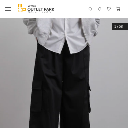
1
/
58