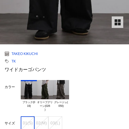
TAKEO KIKUCHI
TK
ワイドカーゴパンツ
カラー
ブラック(0

オリーブグリ

グレージュ(

ーン(026

01(S)
02(M)
03(L)
サイズ