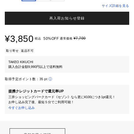
サイズ詳細を見る
再入荷お知らせ登録
¥3,850
¥7,700
50%OFF
税込
通常価格
取り寄せ
返品不可
TAKEO KIKUCHI
購入合計金額9,990円以上で送料無料
取得予定ポイント数：
35 pt
提携クレジットカードで還元率UP
三井ショッピングパークカード《セゾン》なら更に¥100につき1pt還元！
お申し込み完了後、最短５分でご利用可能！
今すぐお申し込み