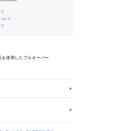
いて
について
いて
毛を使用したプルオーバー
トコットン裏毛を使用しています。
施すことでヴィンテージライクな雰囲
。
ション
 ＞ 
トップス
 ＞ 
スウェット
100％ リブ部分: コットン95％ ポリウレタン
毛を使用したプルオーバー。
いいただける厚みです。
04684 
（モール）
ップ）
ざと表側にした「アウトシーム」仕様