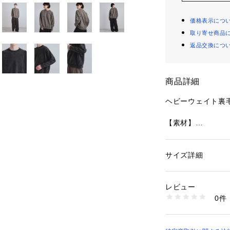
価格表示につ
取り寄せ商品
返品交換につ
商品詳細
ヘビーウェイト裏
【素材】
20gヘビーウェイ
ピグメント加工を
気を表現しました
サイズ詳細
性別：
メンズ
カテゴリー：
ファッ
素材：本体: コットン
【デザイン】
5％
レビュー
重めの420gの裏
生産国：中国製
0件
寒い時期でもお使
商品番号：
10958000
170-34123 （ショ
切り替え部分をわ