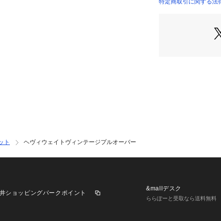
にすることで、ト
特定商取引に関する法律に
身幅・肩幅・袖は
バランスにするこ
ます。
【推奨サイズ】
01サイズ（S）：16
02サイズ（M）：16
03サイズ（L）：17
※標準体型を基に
－ BRAND CONC
時代を超えて支持
ット
ヘヴィウェイトヴィンテージプルオーバー
ベースに、アソビ
れ、日本独自のミ
【気になる商品は
▼商品のお気に入
&mallデスク
井ショッピングパークポイント
完売しているカラ
ららぽーと受取なら送料無料
ルの通知をお知ら
▼ブランドのお気