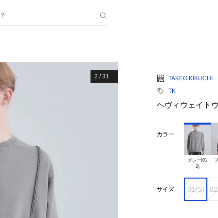
？
2
/
31
TAKEO KIKUCHI
TK
ヘヴィウェイト
カラー
グレー(01

ブ
01(S)
02
サイズ