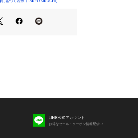
レンド感のある1枚に。
基づく表示（TAKEO KIKUCHI）
オーバーサイズながらも、計算された
とで、短く見える着丈感に仕上げてい
0～170cm
5～175cm
0～180cm
した目安になります。
EPT －
されるトラディショナルなアイテムを
心とストリートの自由な発想を取り入
ックススタイルを提案します。
お気に入り登録をおススメ】
り登録
LINE公式アカウント
ーの再入荷通知や、ラスト1点、セー
お得なセール・クーポン情報配信中
せいたします。
に入り登録