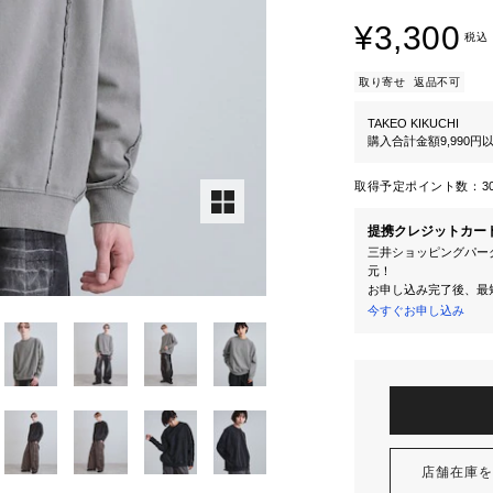
¥3,300
税込
取り寄せ
返品不可
TAKEO KIKUCHI
購入合計金額9,990
取得予定ポイント数：
3
提携クレジットカー
三井ショッピングパーク
元！
お申し込み完了後、最
今すぐお申し込み
店舗在庫