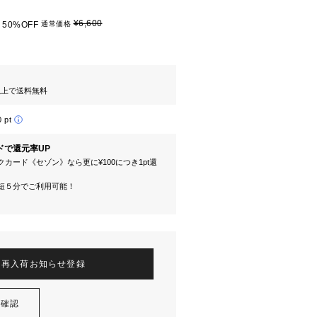
¥6,600
50%OFF
通常価格
円以上で送料無料
0 pt
ドで還元率UP
カード《セゾン》なら更に¥100につき1pt還
短５分でご利用可能！
再入荷お知らせ登録
を確認