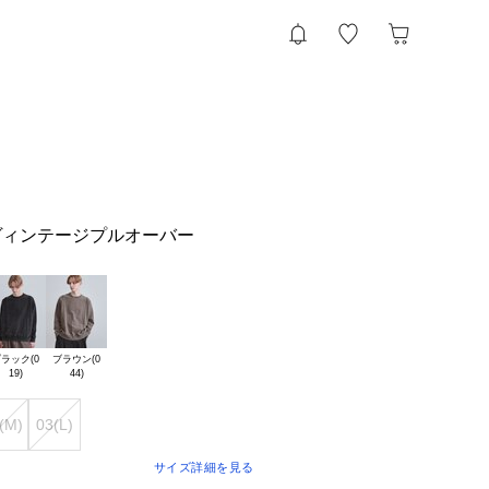
ヴィンテージプルオーバー
ラック(0

ブラウン(0

(M)
03(L)
サイズ詳細を見る