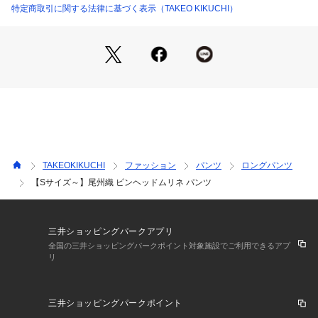
このパンツの特徴は
特定商取引に関する法律に基づく表示（TAKEO KIKUCHI）
・腰周りにゆったりとしたゆとりを持たせつつ、足元にかけス
タイリッシュなテーパードシルエットのパンツ
・ジャージファブリックによる全体的にソフトな仕上がり感
・仕立て映えする肉感とジャージによる程よい伸縮性
【おすすめスタイリング】
セットアップスタイルがおすすめです。
インナーには黒のタートルネックのニットを合わせ、ポケット
チーフなどで胸元の印象に華やかさを持たせたセットアップス
タイリングがおすすめです。
TAKEOKIKUCHI
ファッション
パンツ
ロングパンツ
【Sサイズ～】尾州織 ピンヘッドムリネ パンツ
組上品番：931-44505
【仕様】
・ポケット数：横×2 後ろ×2
三井ショッピングパークアプリ
・前ファスナー
全国の三井ショッピングパークポイント対象施設でご利用できるアプ
リ
・前側のみ裏地あり
三井ショッピングパークポイント
※照明の関係により、実際よりも色味が違って見える場合があ