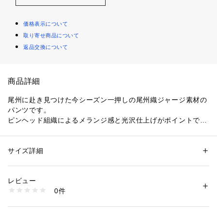
価格表示について
取り寄せ商品について
返品交換について
商品詳細
尾州に赴き見つけた今シーズン一押しの尾州織ジャージ素材の
パンツです。
ピンヘッド組織によるメランジ感と光沢仕上げがポイントで
す。
【デザインポイント】
サイズ詳細
性別：
メンズ
菊池氏と共に尾州へ赴き見つけてきた特別な素材です。
カテゴリー：
ファッション
 ＞ 
パンツ
 ＞ 
ロングパンツ
素材：表地: 毛53％ ポリエステル47％ 裏地: ポリエステル64％ 複合繊維
編みから最終整理まで日本屈指のウールファブリック産地、尾
（ポリエステル）36％
レビュー
州のイチテキ様によるセットアップ企画。
生産国：ベトナム製
0件
だれることなく仕立て映えする肉感と、程よい伸縮性が日本素
商品番号：
1095800004688 
（モール）
931-74505 （ショップ）
材の確かな技術力を現しています。