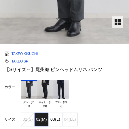
TAKEO KIKUCHI
TAKEO SP
【Sサイズ～】尾州織 ピンヘッドムリネ パンツ
カラー
グレー(01

ネイビー(0

ブルー(09

01(S)
02(M)
03(L)
04(LL)
サイズ