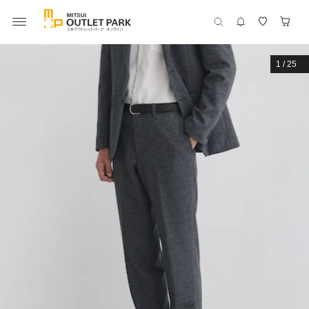
1
/
25