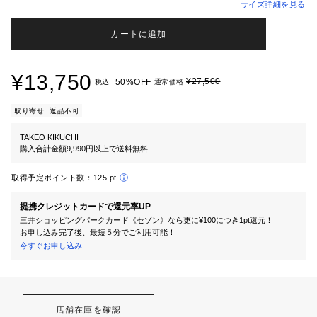
サイズ詳細を見る
カートに追加
¥13,750
¥27,500
50%OFF
税込
通常価格
取り寄せ
返品不可
TAKEO KIKUCHI
購入合計金額9,990円以上で送料無料
取得予定ポイント数：
125 pt
提携クレジットカードで還元率UP
三井ショッピングパークカード《セゾン》なら更に¥100につき1pt還元！
お申し込み完了後、最短５分でご利用可能！
今すぐお申し込み
店舗在庫を確認