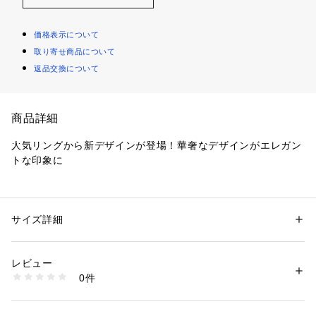
価格表示について
取り寄せ商品について
返品交換について
商品詳細
人気リングから新デザインが登場！華奢なデザインがエレガン
トな印象に
【素材】
気軽にお使いいただける真鍮素材。
上品な光沢感が特徴のアイテムです。
サイズ詳細
性別：
メンズ
カテゴリー：
ファッション
 ＞ 
腕時計・アクセサリー
 ＞ 
リング
素材：真ちゅう
【デザイン】
生産国：日本製
レビュー
スリムで華奢な「結び目」がデザインポイントの人気リング。
商品番号：
1095800004702 
（モール）
0件
細部までこだわった仕様になっており、裏側から見ても結び目
979-01812 （ショップ）
がしっかり再現されたディティールです。
普段のスタイルに合わせるだけでエレガントな印象に仕上がり