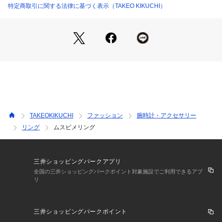
ます。
特定商取引に関する法律に基づく表示（TAKEO KIKUCHI）
（606カラー）
ボールチェーンモチーフは、華奢で上品な印象に仕上げており
ます。
ロゴの入った巾着付きでギフト／プレゼントにもオススメで
す。
－ BRAND CONCEPT －
TAKEOKIKUCHI
ファッション
腕時計・アクセサリー
時代を超えて支持されるトラディショナルなアイテムをベース
リング
ムスビメリング
に、アソビ心とストリートの自由な発想を取り入れ、日本独自
のミックススタイルを提案します。
【気になる商品はお気に入り登録をおススメ】
三井ショッピングパークアプリ
▼商品のお気に入り登録
全国の三井ショッピングパークポイント対象施設でご利用できるアプ
リ
完売しているカラーの再入荷通知や、ラスト1点、セールの通
知をお知らせいたします。
三井ショッピングパークポイント
▼ブランドのお気に入り登録