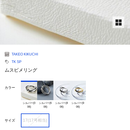
TAKEO KIKUCHI
TK SP
ムスビメリング
カラー
シルバー(0

シルバー(6

シルバー(8

シルバー(9

17(17号相当)
サイズ