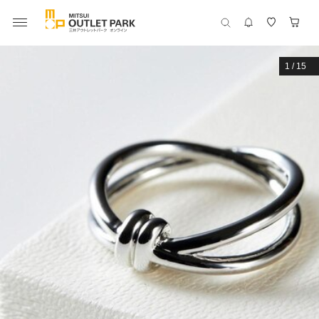
1
/
15