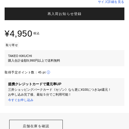
サイズ詳細を見る
再入荷お知らせ登録
¥4,950
税込
取り寄せ
TAKEO KIKUCHI
購入合計金額9,990円以上で送料無料
取得予定ポイント数：
45 pt
提携クレジットカードで還元率UP
三井ショッピングパークカード《セゾン》なら更に¥100につき1pt還元！
お申し込み完了後、最短５分でご利用可能！
今すぐお申し込み
店舗在庫を確認