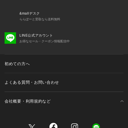
新商品や再入荷など、いち早くブランドの情報を受け取ること
ができます。
&mallデスク
ららぽーと受取なら送料無料
※照明の関係により、実際よりも色味が違って見える場合があ
ります。また、パソコン・スマートフォンなどの環境により、
LINE公式アカウント
若干製品と画像のカラーが異なる場合もございます。
お得なセール・クーポン情報配信中
初めての方へ
よくある質問・お問い合わせ
会社概要・利用規約など
三井不動産が展開する商業施設一覧