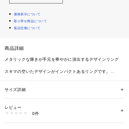
価格表示について
取り寄せ商品について
返品交換について
商品詳細
メタリックな輝きが手元を華やかに演出するデザインリング
スキマの空いたデザインがインパクトあるリングです。
ハードすぎず、シンプルすぎない絶妙なバランスのアイテムで
す。
サイズ詳細
性別：
メンズ
カテゴリー：
ファッション
 ＞ 
腕時計・アクセサリー
 ＞ 
リング
素材：真ちゅう
－ BRAND CONCEPT －
生産国：日本製
レビュー
時代を超えて支持されるトラディショナルなアイテムをベース
商品番号：
1095800004712 
（モール）
0件
に、アソビ心とストリートの自由な発想を取り入れ、日本独自
979-04840 （ショップ）
のミックススタイルを提案します。