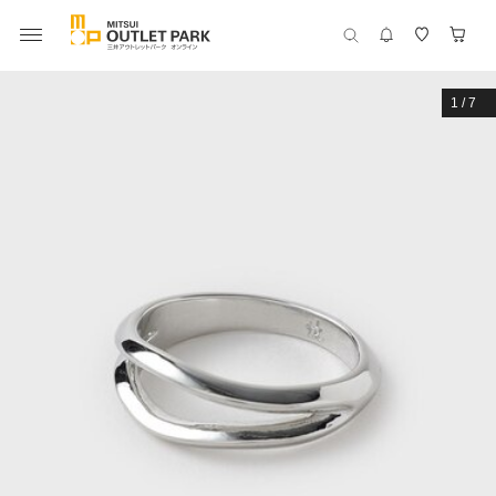
1
/
7