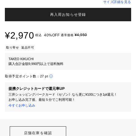
サイズ詳細を見る
再入荷お知らせ登録
¥2,970
¥4,950
40%OFF
税込
通常価格
取り寄せ
返品不可
TAKEO KIKUCHI
購入合計金額9,990円以上で送料無料
取得予定ポイント数：
27 pt
提携クレジットカードで還元率UP
三井ショッピングパークカード《セゾン》なら更に¥100につき1pt還元！
お申し込み完了後、最短５分でご利用可能！
今すぐお申し込み
店舗在庫を確認