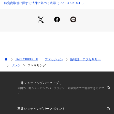
【気になる商品はお気に入り登録をおススメ】
特定商取引に関する法律に基づく表示（TAKEO KIKUCHI）
▼商品のお気に入り登録
完売しているカラーの再入荷通知や、ラスト1点、セールの通
知をお知らせいたします。
▼ブランドのお気に入り登録
新商品や再入荷など、いち早くブランドの情報を受け取ること
ができます。
※照明の関係により、実際よりも色味が違って見える場合があ
TAKEOKIKUCHI
ファッション
腕時計・アクセサリー
ります。また、パソコン・スマートフォンなどの環境により、
リング
スキマリング
若干製品と画像のカラーが異なる場合もございます。
三井ショッピングパークアプリ
全国の三井ショッピングパークポイント対象施設でご利用できるアプ
リ
三井ショッピングパークポイント