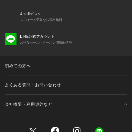
▼商品のお気に入り登録
完売しているカラーの再入荷通知や、ラスト1点、セールの通
知をお知らせいたします。
&mallデスク
▼ブランドのお気に入り登録
ららぽーと受取なら送料無料
新商品や再入荷など、いち早くブランドの情報を受け取ること
ができます。
LINE公式アカウント
お得なセール・クーポン情報配信中
※照明の関係により、実際よりも色味が違って見える場合があ
ります。また、パソコン・スマートフォンなどの環境により、
若干製品と画像のカラーが異なる場合もございます。
初めての方へ
よくある質問・お問い合わせ
会社概要・利用規約など
三井不動産が展開する商業施設一覧