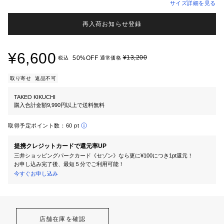
サイズ詳細を見る
再入荷お知らせ登録
¥6,600
¥13,200
50%OFF
税込
通常価格
取り寄せ
返品不可
TAKEO KIKUCHI
購入合計金額9,990円以上で送料無料
取得予定ポイント数：
60 pt
提携クレジットカードで還元率UP
三井ショッピングパークカード《セゾン》なら更に¥100につき1pt還元！
お申し込み完了後、最短５分でご利用可能！
今すぐお申し込み
店舗在庫を確認