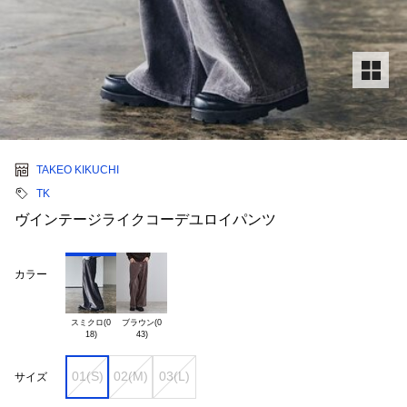
TAKEO KIKUCHI
TK
ヴインテージライクコーデユロイパンツ
カラー
スミクロ(0

ブラウン(0

01(S)
02(M)
03(L)
サイズ