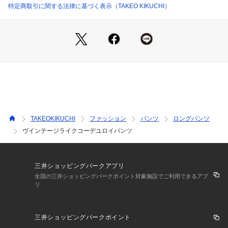
5ポケット型（デニムパンツ型）ながら、キレイなシルエット
特定商取引に関する法律に基づく表示（TAKEO KIKUCHI）
が作れる独自のパターンがポイント。
【仕様】
・ポケット数：横×3 後ろ×2
・前ファスナー
・裏地なし
【推奨サイズ】
01サイズ（S）：160～170cm
02サイズ（M）：165～175cm
TAKEOKIKUCHI
ファッション
パンツ
ロングパンツ
03サイズ（L）：170～180cm
ヴインテージライクコーデユロイパンツ
※標準体型を基にした目安になります。
－ BRAND CONCEPT －
三井ショッピングパークアプリ
時代を超えて支持されるトラディショナルなアイテムをベース
全国の三井ショッピングパークポイント対象施設でご利用できるアプ
リ
に、アソビ心とストリートの自由な発想を取り入れ、日本独自
のミックススタイルを提案します。
三井ショッピングパークポイント
【気になる商品はお気に入り登録をおススメ】