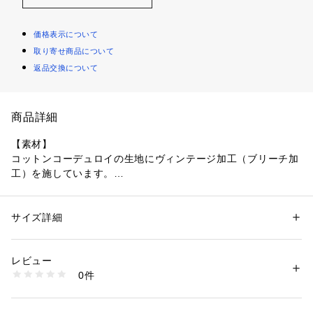
価格表示について
取り寄せ商品について
返品交換について
商品詳細
【素材】
コットンコーデュロイの生地にヴィンテージ加工（ブリーチ加
工）を施しています。
肌触りのよいやわらかな風合いで、表面は滑らかな感触が特徴
です。
サイズ詳細
性別：
メンズ
【デザイン】
カテゴリー：
ファッション
 ＞ 
パンツ
 ＞ 
ロングパンツ
素材：コットン100％
脚長効果も期待できるAラインシルエットを採用しています。
生産国：中国製
レビュー
ウェストからなだらかに裾へ広がるシルエットにこだわりまし
商品番号：
1095800004714 
（モール）
0件
た。
170-74121 （ショップ）
裾部分は程よい溜まり感が出るよう仕上げています。