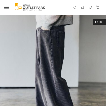
1
/
18