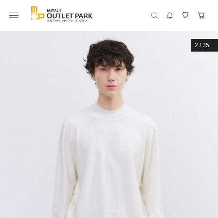
2
/
35