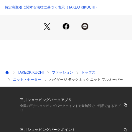
に仕上げてくれます。
特定商取引に関する法律に基づく表示（TAKEO KIKUCHI）
【素材・特性】
ウォッシャブル
※照明の関係により、実際よりも色味が違って見える場合があ
ります。また、パソコン・スマートフォンなどの環境により、
若干製品と画像のカラーが異なる場合もございます。
TAKEOKIKUCHI
ファッション
トップス
ニット・セーター
ハイゲージ モックネック ニット プルオーバー
三井ショッピングパークアプリ
全国の三井ショッピングパークポイント対象施設でご利用できるアプ
リ
三井ショッピングパークポイント