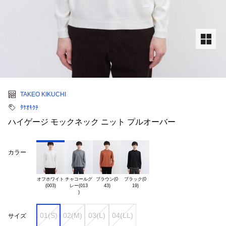
TAKEO KIKUCHI
ﾀｹｵｷｸﾁ
ハイゲージ モックネック ニット プルオーバー
カラー
オフホワイト

チャコールグ

ブラウン(0

ブラック(0

レー(013

01(S)
02(M)
03(L)
04(LL)
サイズ