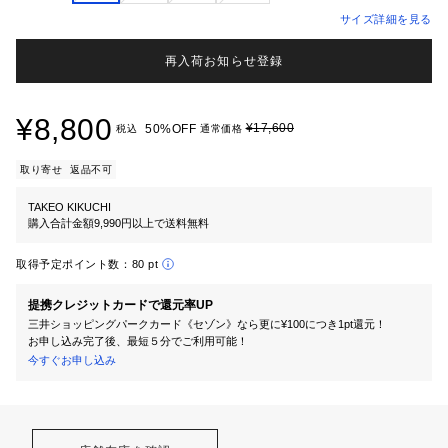
サイズ詳細を見る
再入荷お知らせ登録
¥8,800
¥17,600
50%OFF
税込
通常価格
取り寄せ
返品不可
TAKEO KIKUCHI
購入合計金額9,990円以上で送料無料
取得予定ポイント数：
80 pt
提携クレジットカードで還元率UP
三井ショッピングパークカード《セゾン》なら更に¥100につき1pt還元！
お申し込み完了後、最短５分でご利用可能！
今すぐお申し込み