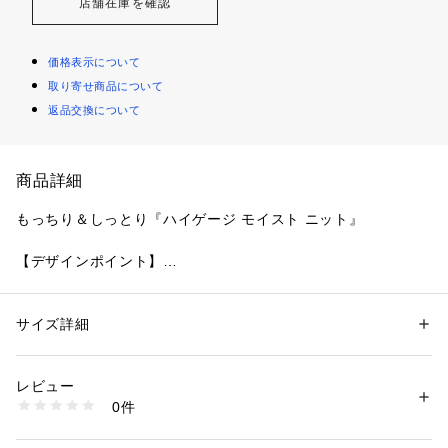
店舗在庫を確認
価格表示について
取り寄せ商品について
返品交換について
商品詳細
もっちり＆しっとり『ハイゲージ モイスト ニット』
【デザインポイント】
もっちり＆しっとりのやみつきになるタッチのモックネックデ
ザインのプルオーバーニットです。
ピーチのような微起毛風合いが肌当たりも柔らかで心地良く、
サイズ詳細
性別：
メンズ
家庭洗濯も可能なのでデイリーに着回したいおススメアイテ
カテゴリー：
ファッション
 ＞ 
トップス
 ＞ 
ニット・セーター
素材：本体: レーヨン69％ ポリエステル31％ 皮革部分: 人工皮革
ム。
生産国：ベトナム製
レビュー
ハイゲージでしっかりと目の詰まった上品な仕上がり感は、ジ
商品番号：
1095800004719 
（モール）
0件
ャケットINにもおすすめ。
070-14001 （ショップ）
カジュアルな装いのインナー使いとしても上品なスタイリング