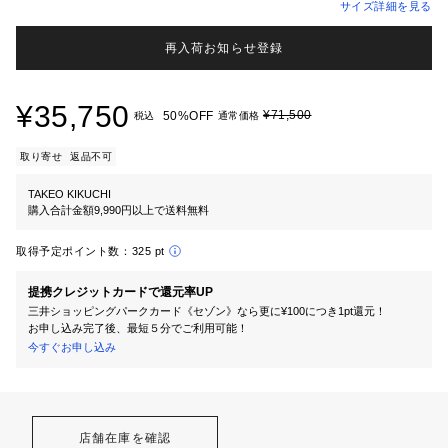
サイズ詳細を見る
再入荷お知らせ登録
¥35,750
¥71,500
50%OFF
税込
通常価格
取り寄せ
返品不可
TAKEO KIKUCHI
購入合計金額9,990円以上で送料無料
取得予定ポイント数：
325 pt
提携クレジットカードで還元率UP
三井ショッピングパークカード《セゾン》なら更に¥100につき1pt還元！
お申し込み完了後、最短５分でご利用可能！
今すぐお申し込み
店舗在庫を確認