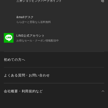
 内側×2
三井ショッピングパークポイント
・裏地あり
&mallデスク
※照明の関係により、実際よりも色味が違って見える場合があ
ららぽーと受取なら送料無料
ります。また、パソコン・スマートフォンなどの環境により、
若干製品と画像のカラーが異なる場合もございます。
LINE公式アカウント
お得なセール・クーポン情報配信中
初めての方へ
よくある質問・お問い合わせ
会社概要・利用規約など
三井不動産が展開する商業施設一覧