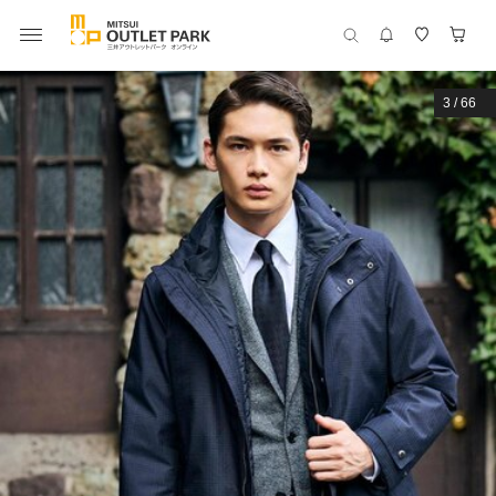
3
/
66