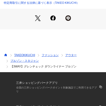
アップデートポイントは
特定商取引に関する法律に基づく表示（TAKEO KIKUCHI）
・保温性を維持しながらも総重量の軽量に成功し、さらに着用
しやすくなりました。
・インナーチューブダウンから、生地が柔らかく二層式ダウン
仕様に変更。着用時の心地よさを追求しています。
・表地が弱ストレッチ素材を採用し、運動域をカバーします。
【素材・特性】
ジャカード織りで表現したシャドートーンのグレンチェック柄
は、派手過ぎず品のある大人な印象に。
色々なシーンにも着用できる落ち着きのある無地柄です。
TAKEOKIKUCHI
ファッション
アウター
ブルゾン・スタジャン
【おすすめスタイリング】
【3WAY】グレンチェック ダウンライナー ブルゾン
スーツやジャケパンのスタイリング～オフシーンのカジュアル
着として幅広い汎用性のあるスタイリングが可能です。
今年は黒×茶のスタイリングがおすすめです。
黒のブルゾンに、インナーニットはブラウンを合わせたスタイ
三井ショッピングパークアプリ
ルがおすすめです。
全国の三井ショッピングパークポイント対象施設でご利用できるアプ
リ
【仕様】
・ポケット数：ブルゾン 前×2 胸元×1 内側×2 ライナー 横×2