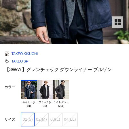
TAKEO KIKUCHI
TAKEO SP
【3WAY】グレンチェック ダウンライナー ブルゾン
カラー
ネイビー(2

ブラック(2

ライトグレー

01(S)
02(M)
03(L)
04(LL)
サイズ