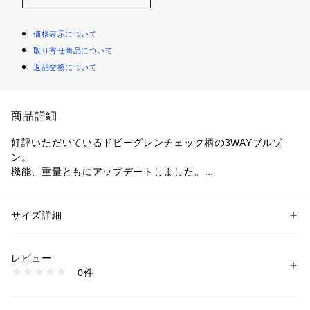
価格表示について
取り寄せ商品について
返品交換について
商品詳細
好評いただいているドビーグレンチェック柄の3WAYブルゾ
ン。
機能、重量ともにアップデートしました。
【デザインポイント】
『シルエット』
サイズ詳細
性別：
メンズ
ジャケットスタイリングや冬ニットを合わせるカジュアルスタ
カテゴリー：
ファッション
 ＞ 
アウター
 ＞ 
ブルゾン・スタジャン
素材：ブルゾン: 表地 ポリエステル100％（裏側 ポリウレタンコーティン
イリングなど、着心地とスタイリッシュさを両立できるサイズ
グ）裏地 ポリエステル100％ ライナー: 表側・裏側 ポリエステル100％ 詰
レビュー
感です。
物 ダウン90％ フェザー10％
0件
3WAYの醍醐味、ライナー単体でもスタイリングを完成させて
生産国：ベトナム製
商品番号：
1095800004752 
（モール）
くれるアイテムに。
931-54510 （ショップ）