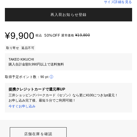
サイズ詳細を見る
再入荷お知らせ登録
¥9,900
¥19,800
50%OFF
税込
通常価格
取り寄せ
返品不可
TAKEO KIKUCHI
購入合計金額9,990円以上で送料無料
取得予定ポイント数：
90 pt
提携クレジットカードで還元率UP
三井ショッピングパークカード《セゾン》なら更に¥100につき1pt還元！
お申し込み完了後、最短５分でご利用可能！
今すぐお申し込み
店舗在庫を確認