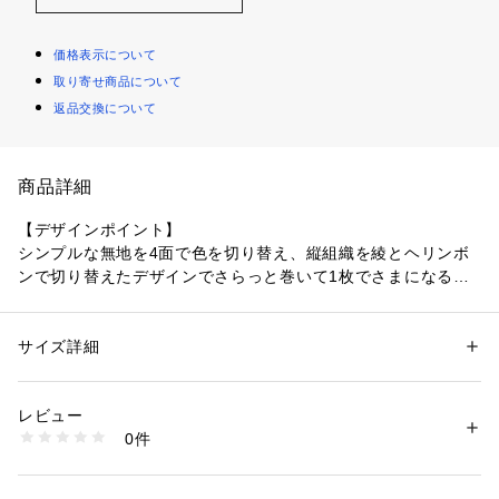
価格表示について
取り寄せ商品について
返品交換について
商品詳細
【デザインポイント】
シンプルな無地を4面で色を切り替え、縦組織を綾とヘリンボ
ンで切り替えたデザインでさらっと巻いて1枚でさまになるマ
フラーです。
さりげなく見える、ヘリンボンの地柄もオリジナルのデザイン
になります。
サイズ詳細
性別：
メンズ
面を変えることでお手軽に巻き方のバリエーションが楽しめる
カテゴリー：
ファッション
 ＞ 
ファッション雑貨
 ＞ 
マフラー・ショール
素材：カシミヤ100％
冬のスタイリングにかかせない便利な1枚です。
生産国：中国製
レビュー
商品番号：
1095800004753 
（モール）
0件
上品さのあるカシミヤの素材はギフトにも最適です。
070-04204 （ショップ）
【素材・特性】