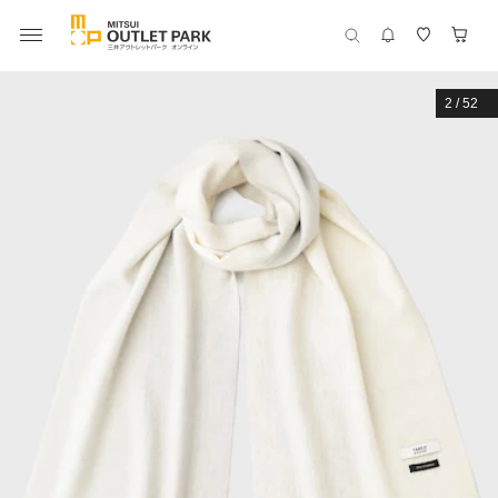
2
/
52