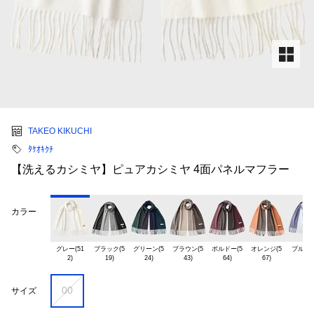
TAKEO KIKUCHI
ﾀｹｵｷｸﾁ
【洗えるカシミヤ】ピュアカシミヤ 4面パネルマフラー
カラー
グレー(51

ブラック(5

グリーン(5

ブラウン(5

ボルドー(5

オレンジ(5

ブルー(5
00
サイズ