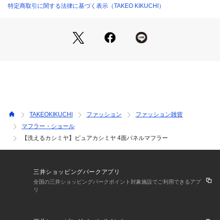
世界でも良質と言われる中国・内モンゴル産カシミヤを使用
特定商取引に関する法律に基づく表示（TAKEO KIKUCHI）
し，原毛を染めてから糸を作り、アザミの実で起毛したマフラ
ーです。
滑らかな触り心地、贅沢な光沢は、カシミヤならではのもの。
伸縮性に富んでいて型崩れしにくいのもカシミヤの魅力です。
原毛の段階で繊維の毛羽を取り除き、防縮加工をしてありま
す。
この加工により家庭内での洗濯を可能にしました。
※照明の関係により、実際よりも色味が違って見える場合があ
TAKEOKIKUCHI
ファッション
ファッション雑貨
ります。また、パソコン・スマートフォンなどの環境により、
マフラー・ショール
若干製品と画像のカラーが異なる場合もございます。
【洗えるカシミヤ】ピュアカシミヤ 4面パネルマフラー
三井ショッピングパークアプリ
全国の三井ショッピングパークポイント対象施設でご利用できるアプ
リ