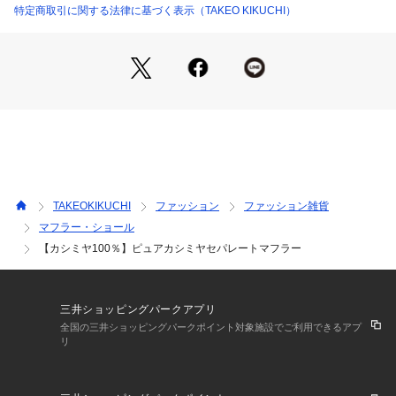
裏面のカラーが異なるためリバーシブルで表情が変わります。
特定商取引に関する法律に基づく表示（TAKEO KIKUCHI）
トレンドに左右されないデザインですので長く使っていただけ
ます。
シンプルなデザインのため、カジュアルだけでなくビジネスシ
ーンにもお使いいただけるオンオフ兼用アイテム。
ユニセックスでご使用いただけるデザインですので、クリスマ
スや誕生日のプレゼント／ギフト・お揃いにもオススメです。
－ BRAND CONCEPT －
TAKEOKIKUCHI
ファッション
ファッション雑貨
時代を超えて支持されるトラディショナルなアイテムをベース
マフラー・ショール
に、アソビ心とストリートの自由な発想を取り入れ、日本独自
【カシミヤ100％】ピュアカシミヤセパレートマフラー
のミックススタイルを提案します。
※照明の関係により、実際よりも色味が違って見える場合があ
三井ショッピングパークアプリ
ります。また、パソコン・スマートフォンなどの環境により、
全国の三井ショッピングパークポイント対象施設でご利用できるアプ
若干製品と画像のカラーが異なる場合もございます。
リ