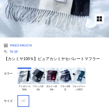
TAKEO KIKUCHI
TK SP
【カシミヤ100％】ピュアカシミヤセパレートマフラー
カラー
アイボリー(

ブラック(5

ボルドー(5

ブルー(59

ブルーグリー

00
サイズ