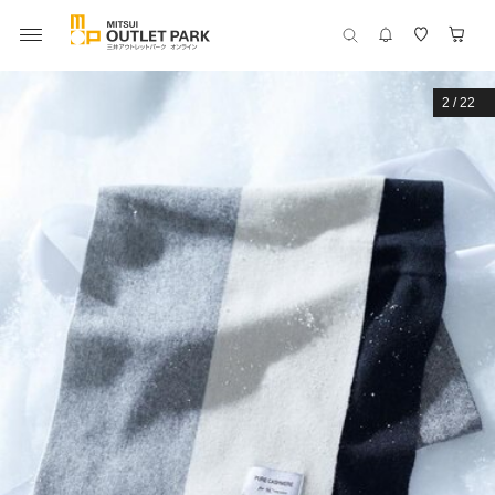
2
/
22