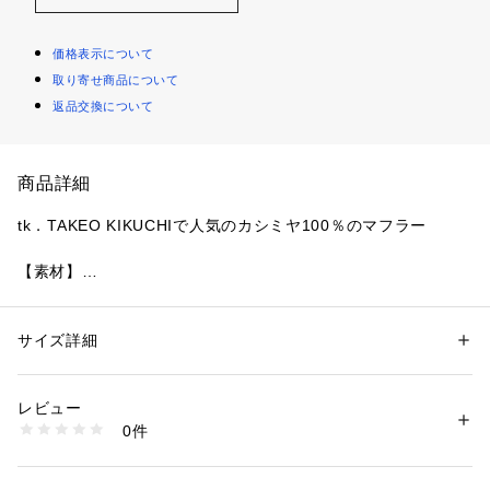
価格表示について
取り寄せ商品について
返品交換について
商品詳細
tk．TAKEO KIKUCHIで人気のカシミヤ100％のマフラー
【素材】
混じりけのないピュアカシミヤを100％使用してお作りしたマ
フラー。
空気を含んだふっくらとした柔らかな質感が、首元を暖かく包
サイズ詳細
性別：
メンズ
み込む1枚です。
カテゴリー：
ファッション
 ＞ 
ファッション雑貨
 ＞ 
マフラー・ショール
素材：カシミヤ100％
カシミヤならではのヌメリのある良質な表情も魅力です。
生産国：中国製
レビュー
商品番号：
1095800004777 
（モール）
0件
【デザイン】
979-04203 （ショップ）
異なるカラーを組み合わせたセパレートデザインで、巻き方に
よって表情が変わります。