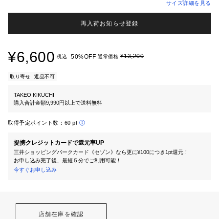
サイズ詳細を見る
再入荷お知らせ登録
¥6,600
¥13,200
50%OFF
税込
通常価格
取り寄せ
返品不可
TAKEO KIKUCHI
購入合計金額9,990円以上で送料無料
取得予定ポイント数：
60 pt
提携クレジットカードで還元率UP
三井ショッピングパークカード《セゾン》なら更に¥100につき1pt還元！
お申し込み完了後、最短５分でご利用可能！
今すぐお申し込み
店舗在庫を確認