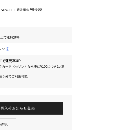
¥9,900
50%OFF
通常価格
円以上で送料無料
5 pt
ドで還元率UP
カード《セゾン》なら更に¥100につき1pt還
短５分でご利用可能！
再入荷お知らせ登録
を確認