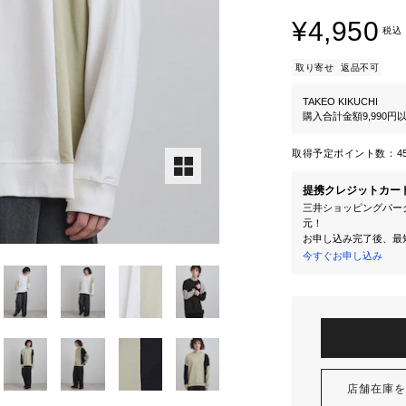
¥4,950
税込
取り寄せ
返品不可
TAKEO KIKUCHI
購入合計金額9,990
取得予定ポイント数：
4
提携クレジットカー
三井ショッピングパーク
元！
お申し込み完了後、最
今すぐお申し込み
店舗在庫