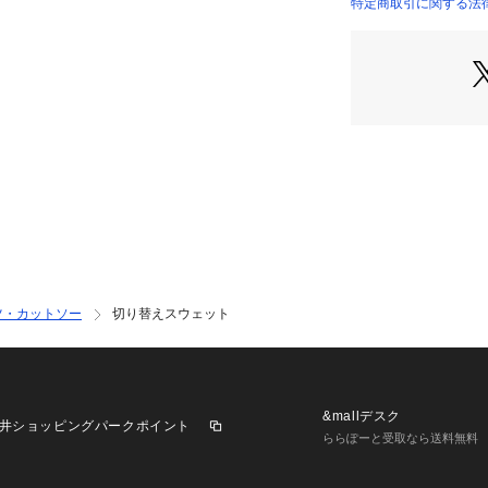
02サイズ（M）：16
特定商取引に関する法律に
03サイズ（L）：17
04サイズ（XL）：1
※標準体型を基に
－ BRAND CONC
時代を超えて支持
ベースに、アソビ
れ、日本独自のミ
【気になる商品は
▼商品のお気に入
完売しているカラ
ルの通知をお知ら
ツ・カットソー
切り替えスウェット
▼ブランドのお気
新商品や再入荷な
ることができます
&mallデスク
井ショッピングパークポイント
■こちらの商品はtk
ららぽーと受取なら送料無料
がございませんの
で。