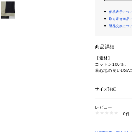
価格表示につ
取り寄せ商品
返品交換につ
商品詳細
【素材】
コットン100％。
着心地の良いUS
程よく厚い裏毛素
【デザイン】
サイズ詳細
性別：
メンズ
袖とフロントの一
カテゴリー：
ファッ
素材：オフホワイト（5
ナー。
00％ リブ部分: コッ
レビュー
使いやすい無地で
ブラック（519） 本体
0件
った一枚。
ーヨン10％ リブ部分
生産国：バングラデ
商品番号：
10958000
【推奨サイズ】
C01-34179 （ショ