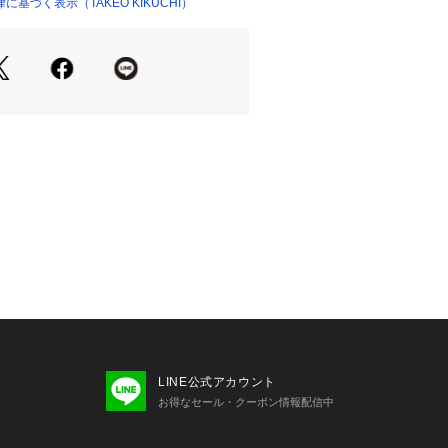
5～175cm
基づく表示（TAKEO KIKUCHI）
0～180cm
75～185cm
した目安になります
EPT －
されるトラディショナルなアイテムを
心とストリートの自由な発想を取り入
ックススタイルを提案します。
お気に入り登録をおススメ】
り登録
ーの再入荷通知や、ラスト1点、セー
せいたします。
に入り登録
ど、いち早くブランドの情報を受け取
。
LINE公式アカウント
．TAKEO KIKUCHI店舗では取り扱い
お得なセール・クーポン情報配信中
でお問い合わせはコールセンターま