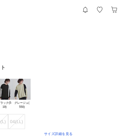
ット
ラック(5

グレージュ(

(L)
04(LL)
サイズ詳細を見る