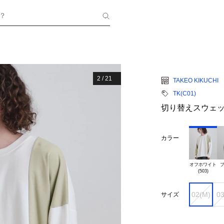
？
2
/
21
TAKEO KIKUCHI
TK(C01)
切り替えスウェ
カラー
オフホワイト

ブ
02(M)
03
サイズ