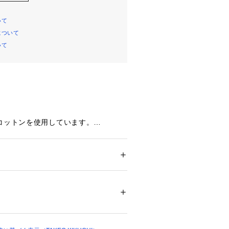
いて
について
いて
Aコットンを使用しています。
材です。
部が配色切り替えになっているトレー
ション
 ＞ 
トップス
 ＞ 
Tシャツ・カットソー
03） グレージュ（550） 本体: コットン1
トン100％
デザイン。切り替えがアクセントにな
: コットン100％ 別布部分: コットン90％ レ
: コットン100％
シュ製
04789 
（モール）
ップ）