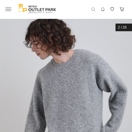
2
/
26