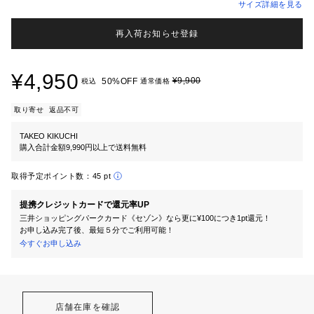
サイズ詳細を見る
再入荷お知らせ登録
¥4,950
¥9,900
50%OFF
税込
通常価格
取り寄せ
返品不可
TAKEO KIKUCHI
購入合計金額9,990円以上で送料無料
取得予定ポイント数：
45 pt
提携クレジットカードで還元率UP
三井ショッピングパークカード《セゾン》なら更に¥100につき1pt還元！
お申し込み完了後、最短５分でご利用可能！
今すぐお申し込み
店舗在庫を確認