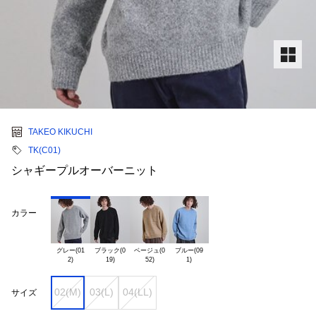
TAKEO KIKUCHI
TK(C01)
シャギープルオーバーニット
カラー
グレー(01

ブラック(0

ベージュ(0

ブルー(09

02(M)
03(L)
04(LL)
サイズ