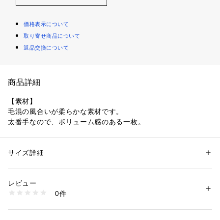
価格表示について
取り寄せ商品について
返品交換について
商品詳細
【素材】
毛混の風合いが柔らかな素材です。
太番手なので、ボリューム感のある一枚。
【デザイン】
定番の丸首にベーシックなシルエットのニット。
サイズ詳細
性別：
メンズ
ユニセックスでお使いいただけるデザインです。
カテゴリー：
ファッション
 ＞ 
トップス
 ＞ 
ニット・セーター
素材：ポリエステル91％ 毛5％ ポリウレタン4％
生産国：ベトナム製
レビュー
【推奨サイズ】
商品番号：
1095800004792 
（モール）
0件
02サイズ（M）：165～175cm
C01-14171 （ショップ）
03サイズ（L）：170～180cm
04サイズ（XL）：175～185cm