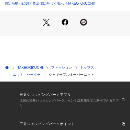
※標準体型を基にした目安になります
特定商取引に関する法律に基づく表示（TAKEO KIKUCHI）
－ BRAND CONCEPT －
時代を超えて支持されるトラディショナルなアイテムをベース
に、アソビ心とストリートの自由な発想を取り入れ、日本独自
のミックススタイルを提案します。
【気になる商品はお気に入り登録をおススメ】
▼商品のお気に入り登録
完売しているカラーの再入荷通知や、ラスト1点、セールの通
知をお知らせいたします。
TAKEOKIKUCHI
ファッション
トップス
ニット・セーター
シャギープルオーバーニット
▼ブランドのお気に入り登録
新商品や再入荷など、いち早くブランドの情報を受け取ること
ができます。
三井ショッピングパークアプリ
■こちらの商品はtk．TAKEO KIKUCHI店舗では取り扱いがござ
全国の三井ショッピングパークポイント対象施設でご利用できるアプ
リ
いませんのでお問い合わせはコールセンターまで。
三井ショッピングパークポイント
※照明の関係により、実際よりも色味が違って見える場合があ