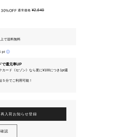
¥2,640
30%OFF
通常価格
円以上で送料無料
6 pt
ドで還元率UP
カード《セゾン》なら更に¥100につき1pt還
短５分でご利用可能！
再入荷お知らせ登録
を確認