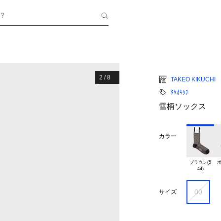
？
2
/
8
TAKEO KIKUCHI
ﾀｹｵｷｸﾁ
雪柄ソックス
カラー
ブラウン(5

ボ
00
サイズ