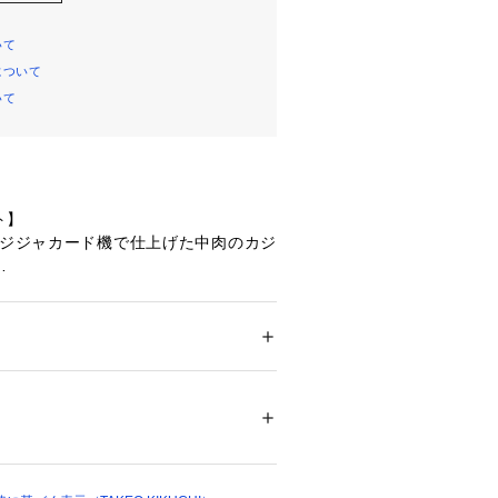
いて
について
いて
ト】
ージジャカード機で仕上げた中肉のカジ
えない、人気の丈。
ギフトにもピッタリ。
ション
 ＞ 
レッグウエア
 ＞ 
ソックス・靴下
リル ポリエステル ポリウレタン
り、実際よりも色味が違って見える場
た、パソコン・スマートフォンなどの
04798 
（モール）
製品と画像のカラーが異なる場合もご
ップ）