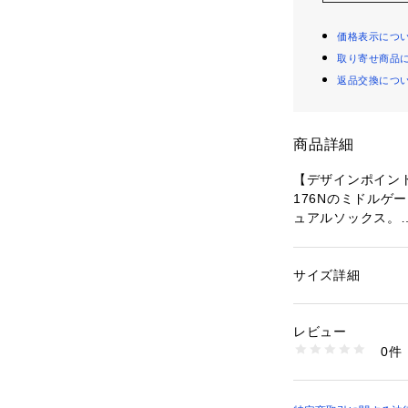
価格表示につ
取り寄せ商品
返品交換につ
商品詳細
【デザインポイン
176Nのミドルゲ
ュアルソックス。
座っても素足の見
冬を感じる雪柄で
サイズ詳細
性別：
メンズ
カテゴリー：
ファッ
素材：コットン アク
※照明の関係によ
生産国：日本製
レビュー
合があります。ま
商品番号：
10958000
0件
環境により、若干
070-04729 （ショ
ざいます。