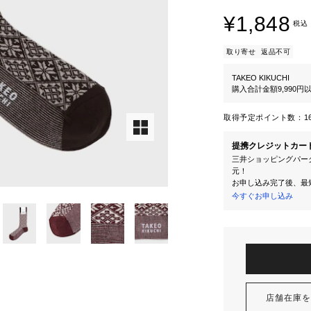
¥1,848
税込
取り寄せ
返品不可
TAKEO KIKUCHI
購入合計金額9,990
取得予定ポイント数：
1
提携クレジットカー
三井ショッピングパーク
元！
お申し込み完了後、最
今すぐお申し込み
店舗在庫