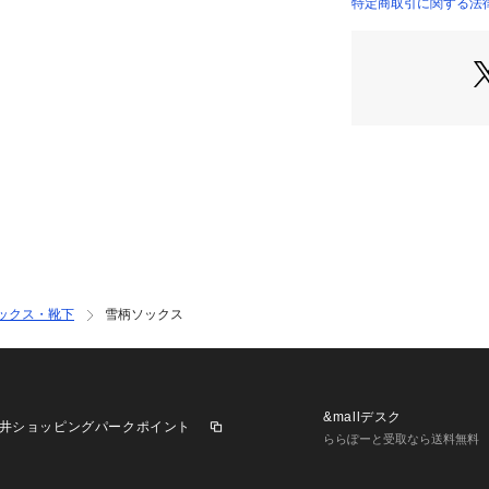
特定商取引に関する法律に
ックス・靴下
雪柄ソックス
&mallデスク
井ショッピングパークポイント
ららぽーと受取なら送料無料