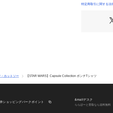
コンプリントを使
特定商取引に関する法律に
商品番号：
10958000
170-24700 （ショ
バック刺繍のメッ
キストを表現して
■フロントキャラ
ホワイト（001）
ブラック（019）
グレー（014）：
■バック刺繍のテ
ホワイト（001）：May
ースと共にあらん
ブラック（019）：I
ツ・カットソー
【STAR WARS】Capsule Collection ポンチTシャツ
だ）
グレー（014）：FE
だ。）
袖口には「STAR
&mallデスク
井ショッピングパークポイント
ブラックは蓄光糸
ららぽーと受取なら送料無料
グレーはリフレク