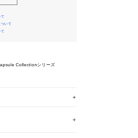
いて
について
いて
psule Collectionシリーズ
素材を使用しています。
程よいハリ感が特徴の素材です。
ション
 ＞ 
トップス
 ＞ 
Tシャツ・カットソー
） ブラック（019） 本体: レーヨン58％ ポ
ト、シリコンプリントと異なるプリン
ウレタン3％ リブ部分: ポリエステル96％ ポ
沢な仕様。
う糸: ポリエステル100％
ャラクターは、凹凸感のあるフロッキ
4） 本体: レーヨン59％ ナイロン36％ ポリ
: ポリエステル96％ ポリウレタン4％ しし
を組み合わせ、立体的な質感に。
100％
リントは、立体感と光沢感のあるシリ