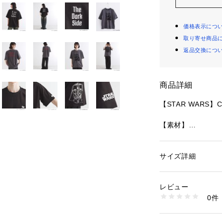
価格表示につ
取り寄せ商品
返品交換につ
商品詳細
【STAR WARS】Ca
【素材】
ストレッチポンチ
なめらかな質感と
サイズ詳細
性別：
メンズ
【デザイン】
カテゴリー：
ファッ
素材：ホワイト（001
フロッキープリン
リエステル39％ ポリ
レビュー
ト手法を使った贅
リウレタン4％ ししゅ
0件
フロント部分のキ
チャコールグレー（01
ウレタン5％ リブ部分
―プリントと刺繍
ゅう糸: ポリエステル
フロント中央のプ
生産国：中国製