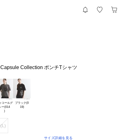
apsule Collection ポンチTシャツ
ャコールグ

ブラック(0

レー(014

(L)
サイズ詳細を見る