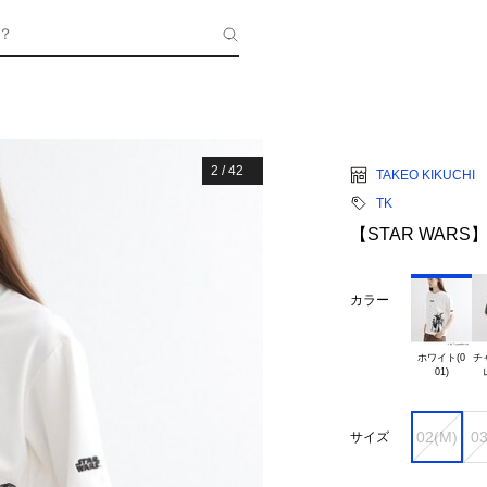
？
2
/
42
TAKEO KIKUCHI
TK
【STAR WARS】C
カラー
ホワイト(0

チ
02(M)
03
サイズ