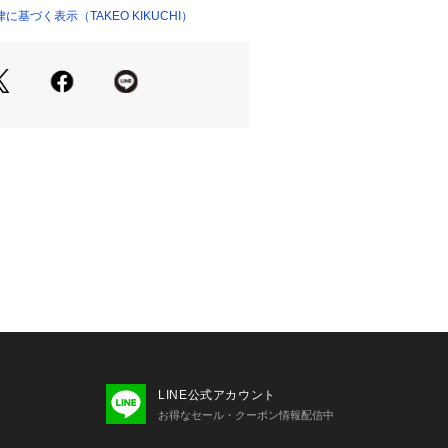
用しています。
基づく表示（TAKEO KIKUCHI）
04839 
（モール）
ップ）
セージは、キャラクターと連動したテ
います。
クター
：「ヨーダ」
：「ダース・ベイダー」
「ダース・モール」
キスト
 the Force be with you．（フォ
ことを。）
 am your father．（私がお前の父親
AR IS MY ALLY（恐れは私の味方
 WARS」のロゴを刺繍しています。
LINE公式アカウント
で刺繍しており、暗闇で光ります。
お得なセール・クーポン情報配信中
ター糸を使用して刺繍しており、光が