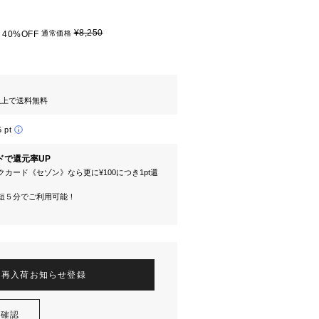
¥8,250
40%OFF
通常価格
円以上で送料無料
5 pt
ドで還元率UP
カード《セゾン》なら更に¥100につき1pt還
短５分でご利用可能！
再入荷お知らせ登録
を確認