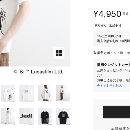
¥4,950
税込
取り寄せ
返品不可
TAKEO KIKUCHI
購入合計金額9,990
取得予定ポイント数：
4
提携クレジットカー
三井ショッピングパーク
元！
お申し込み完了後、最
今すぐお申し込み
店舗在庫