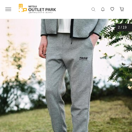
2
/
19