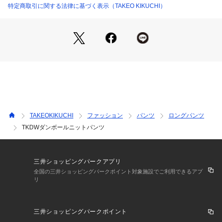
上がりです。
特定商取引に関する法律に基づく表示（TAKEO KIKUCHI）
G87－55001とのセットアップでもスタイリッシュな街着とし
て着こなすことができます。
シティユースにトレーニングにと外出での活用の幅も広く、ラ
ウンジウェアにしてゆったりとくつろぎの時間を楽しむも良し
の便利なアイテムです。
【仕様】
・ポケット数：横×2 後ろ×1
・裏地なし
TAKEOKIKUCHI
ファッション
パンツ
ロングパンツ
TKDWダンボールニットパンツ
※照明の関係により、実際よりも色味が違って見える場合があ
ります。また、パソコン・スマートフォンなどの環境により、
若干製品と画像のカラーが異なる場合もございます。
三井ショッピングパークアプリ
全国の三井ショッピングパークポイント対象施設でご利用できるアプ
リ
三井ショッピングパークポイント