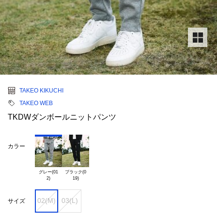
TAKEO KIKUCHI
TAKEO WEB
TKDWダンボールニットパンツ
カラー
グレー(01

ブラック(0

02(M)
03(L)
サイズ