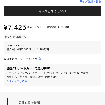
サイズ詳細を見る
再入荷お知らせ登録
¥7,425
¥14,850
50%OFF
税込
通常価格
取り寄せ
返品不可
TAKEO KIKUCHI
購入合計金額9,990円以上で送料無料
取得予定ポイント数：
67 pt
提携クレジットカードで還元率UP
三井ショッピングパークカード《セゾン》なら更に¥100につき1pt還元！
お申し込み完了後、最短５分でご利用可能！
今すぐお申し込み
店舗在庫を確認