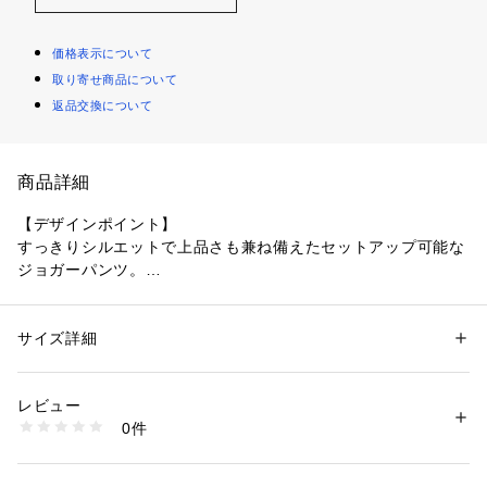
価格表示について
取り寄せ商品について
返品交換について
商品詳細
【デザインポイント】
すっきりシルエットで上品さも兼ね備えたセットアップ可能な
ジョガーパンツ。
2枚の生地を中糸で繋ぎあわせたダンボールニット生地のパン
ツ。
サイズ詳細
性別：
メンズ
生地の中に空気の層ができるため、軽量で温かさがあります。
カテゴリー：
ファッション
 ＞ 
パンツ
 ＞ 
ロングパンツ
素材：グレー（012） 本体: ポリエステル77％ レーヨン17％ ポリウレタ
肌寒い季節には特に重宝すること間違いなしの一枚です。
ン6％ ししゅう糸: 上糸 レーヨン100％ 下糸 ポリエステル100％
レビュー
ワタリ幅は広すぎず、ゆるやかにテーパードしたすっきりめの
ブラック（019） 本体: ポリエステル79％ レーヨン15％ ポリウレタン6％ 
0件
シルエットが動きやすさも確保。
ししゅう糸: 上糸 レーヨン100％ 下糸 ポリエステル100％
生産国：中国製
裾口はあえてリブではなく2本針始末を採用したことで、スウ
商品番号：
1095800004847 
（モール）
ェットパンツのような野暮ったさがなくアーバンテイストな仕
G87-75002 （ショップ）