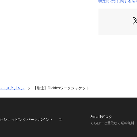
tk．TAKEO K
特定商取引に関する法律に
Dickies（R
に、tk．TAKEO
ーを掛け合わせま
アイゼンハワージ
る、無骨な3本針
かけており、ワー
としての頑強さを
Dickies（R）
ほどよくドロップ
サイズの丈感とト
ン・スタジャン
【別注】Dickiesワークジャケット
います。
サイドにはシーム
同シリーズのパン
リングも可能です
&mallデスク
井ショッピングパークポイント
ららぽーと受取なら送料無料
【仕様】
・ポケット数：胸元×