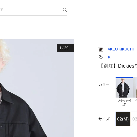
？
1
/
29
TAKEO KIKUCHI
TK
【別注】Dicki
カラー
ブラック(0

ベ
02(M)
03
サイズ