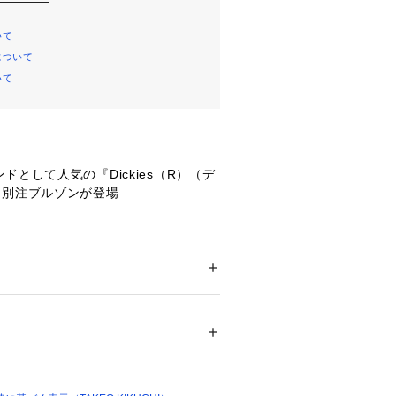
いて
について
いて
ドとして人気の『Dickies（R）（デ
』別注ブルゾンが登場
（R）のT／Cツイル（ポリエステルと
り）を使用しています。
に富んだ最もスタンダードな素材で
ション
 ＞ 
アウター
 ＞ 
ブルゾン・スタジャン
5％ コットン35％
を柔らかく、しなやかさを加えていま
04870 
（モール）
ップ）