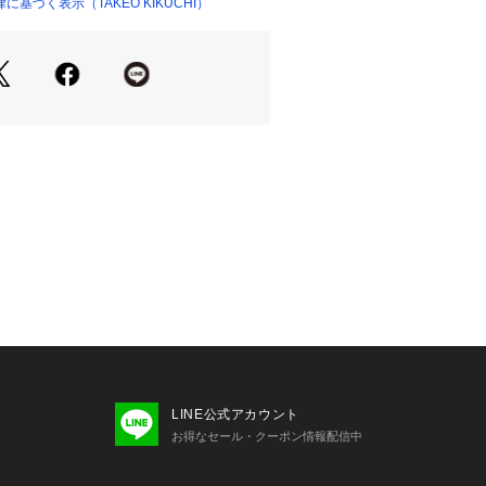
IKUCHIだけのオリジナルデザイン。
基づく表示（TAKEO KIKUCHI）
）定番のアイゼンハワージャケットをベース
 KIKUCHIの定番であるデニムトラッカ
した。
ャケットのディティールの一つであ
のステッチを脇～袖下～袖口に渡って
クウェアらしさと袖形状の形成、縫製
考慮したデザイン。
の正規工場で縫製した一枚。
した肩、ゆとりのある身頃、ジャスト
レンド感のあるシルエットに仕上げて
利用のスリットポケットも搭載。
ツと合わせたセットアップでのスタイ
。
LINE公式アカウント
お得なセール・クーポン情報配信中
2 横×2