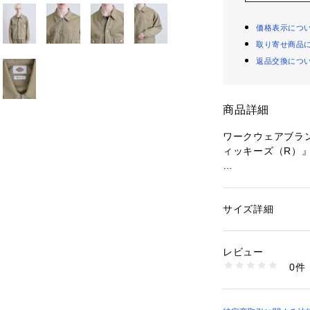
価格表示につ
取り寄せ商品
返品交換につ
商品詳細
ワークウェアブラン
ィッキーズ（R）
【素材】
ディッキーズ定番
綿を使用した綾織
サイズ詳細
性別：
メンズ
綿に比べて耐久性
カテゴリー：
ファッ
素材：ポリエステル6
す。
生産国：中国製
レビュー
洗いをかけて生地
商品番号：
10958000
0件
す。
170-55710 （ショ
【デザイン】