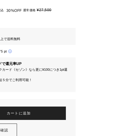
¥27,500
税込
30%OFF
通常価格
円以上で送料無料
75 pt
ドで還元率UP
カード《セゾン》なら更に¥100につき1pt還
短５分でご利用可能！
カートに追加
を確認