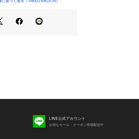
ちろん、Tシャツやタンクトップの上
基づく表示（TAKEO KIKUCHI）
ても最適です。
せたきれいめなスタイルから、デニム
と合わせたリゾートスタイルまで、幅
しめる一着です。
0～170cm
5～175cm
0～180cm
75～185cm
した目安になります。
．TAKEO KIKUCHI店舗では取り扱い
でお問い合わせはコールセンターま
EPT －
LINE公式アカウント
されるトラディショナルなアイテムを
お得なセール・クーポン情報配信中
心とストリートの自由な発想を取り入
ックススタイルを提案します。