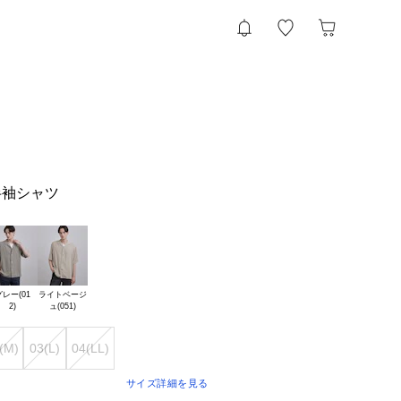
半袖シャツ
レー(01

ライトベージ

(M)
03(L)
04(LL)
サイズ詳細を見る