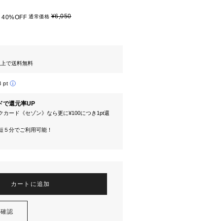
¥6,050
40%OFF
通常価格
円以上で送料無料
3 pt
ドで還元率UP
カード《セゾン》なら更に¥100につき1pt還
短５分でご利用可能！
カートに追加
を確認