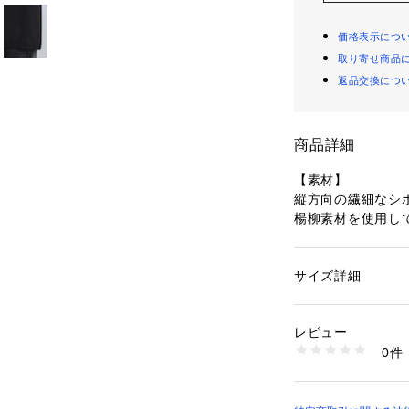
価格表示につ
取り寄せ商品
返品交換につ
商品詳細
【素材】
縦方向の繊細なシ
楊柳素材を使用し
生地が肌に張り付
りが特徴です。
軽やかで落ち感が
サイズ詳細
性別：
メンズ
リングに上品な奥
カテゴリー：
ファッ
素材：ポリエステル1
生産国：中国製
レビュー
【デザイン】
商品番号：
10958000
0件
リラックスムード
C01-85366 （ショ
風通しの良いボッ
たショルダーライ