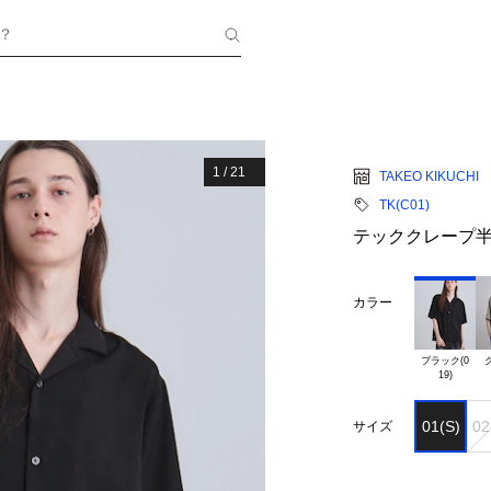
？
1
/
21
TAKEO KIKUCHI
TK(C01)
テッククレープ
カラー
ブラック(0

グ
01(S)
02
サイズ