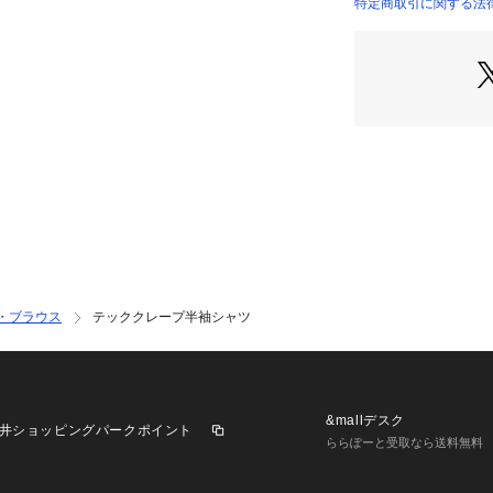
一枚で着るのはも
特定商取引に関する法律に
の軽い羽織りとし
スラックスと合わ
やショートパンツ
広い着こなしを楽
【推奨サイズ】
01サイズ（S）：16
02サイズ（M）：16
03サイズ（L）：17
04サイズ（LL）：1
※標準体型を基に
■こちらの商品はtk
・ブラウス
テッククレープ半袖シャツ
がございませんの
で。
－ BRAND CONC
&mallデスク
井ショッピングパークポイント
時代を超えて支持
ららぽーと受取なら送料無料
ベースに、アソビ
れ、日本独自のミ