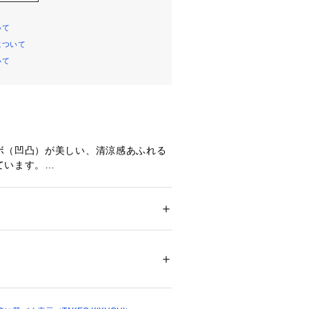
いて
について
いて
ボ（凹凸）が美しい、清涼感あふれる
ています。
きにくく、さらりとしたドライな肌触
あり、ドレープの美しい表情がスタイ
行きを加えてくれます。
ション
 ＞ 
トップス
 ＞ 
シャツ・ブラウス
00％
04890 
（モール）
漂うオープンカラーシャツ。
ップ）
クスシルエットと程よくドロップさせ
ンがこなれた雰囲気に。