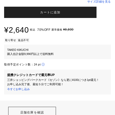
サイズ詳細を見る
カートに追加
¥2,640
¥8,800
70%OFF
税込
通常価格
取り寄せ
返品不可
TAKEO KIKUCHI
購入合計金額9,990円以上で送料無料
取得予定ポイント数：
24 pt
提携クレジットカードで還元率UP
三井ショッピングパークカード《セゾン》なら更に¥100につき1pt還元！
お申し込み完了後、最短５分でご利用可能！
今すぐお申し込み
店舗在庫を確認