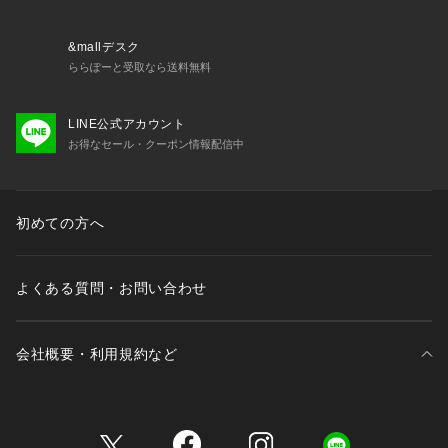
【気になる商品はお気に入り登録をおススメ】
▼商品のお気に入り登録
&mallデスク
完売しているカラーの再入荷通知や、ラスト1点、セールの通
ららぽーと受取なら送料無料
知をお知らせいたします。
▼ブランドのお気に入り登録
LINE公式アカウント
新商品や再入荷など、いち早くブランドの情報を受け取ること
お得なセール・クーポン情報配信中
ができます。
※照明の関係により、実際よりも色味が違って見える場合があ
初めての方へ
ります。また、パソコン・スマートフォンなどの環境により、
若干製品と画像のカラーが異なる場合もございます。
よくある質問・お問い合わせ
会社概要・利用規約など
三井不動産が展開する商業施設一覧