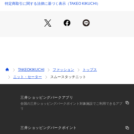
程よくゆとりのあるリラックスシルエットで、気になる腕周り
特定商取引に関する法律に基づく表示（TAKEO KIKUCHI）
やボディラインをさりげなくカバー。
肘にかかる程度の少し長めな袖丈が、こなれた印象を演出して
くれます。
一枚で着ても様になり、ジャケットやカーディガンのインナー
としてもロングシーズン活躍します。
【推奨サイズ】
02サイズ（M）：165～175cm
03サイズ（L）：170～180cm
04サイズ（XL）：175～185cm
TAKEOKIKUCHI
ファッション
トップス
※標準体型を基にした目安になります。
ニット・セーター
スムースタッチニット
■こちらの商品はtk．TAKEO KIKUCHI店舗では取り扱いがござ
いませんのでお問い合わせはコールセンターまで。
三井ショッピングパークアプリ
全国の三井ショッピングパークポイント対象施設でご利用できるアプ
リ
－ BRAND CONCEPT －
時代を超えて支持されるトラディショナルなアイテムをベース
に、アソビ心とストリートの自由な発想を取り入れ、日本独自
三井ショッピングパークポイント
のミックススタイルを提案します。