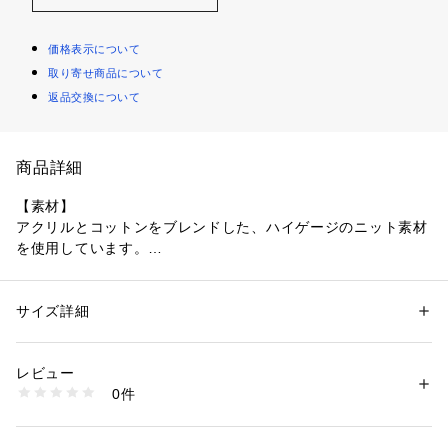
価格表示について
取り寄せ商品について
返品交換について
商品詳細
【素材】
アクリルとコットンをブレンドした、ハイゲージのニット素材
を使用しています。
コットンの持つ柔らかな肌触りと吸湿性に、アクリルの持つ軽
さやしなやかさを兼ね備えています。
上品な光沢感と、Tシャツにはないクリーンな表情が魅力。
サイズ詳細
性別：
メンズ
さらりとしたタッチで肌離れも良く、汗ばむ季節でも快適にご
カテゴリー：
ファッション
 ＞ 
トップス
 ＞ 
ニット・セーター
素材：アクリル52％ コットン48％
着用いただけます。
生産国：ベトナム製
レビュー
商品番号：
1095800004892 
（モール）
0件
【デザイン】
C01-15361 （ショップ）
Tシャツの気軽さとニットの上品さを併せ持った、ハーフスリ
ーブのクルーネックニット。