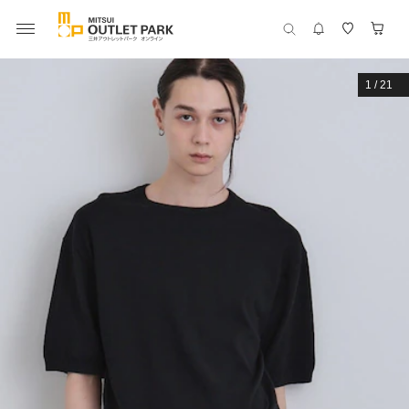
1
/
21