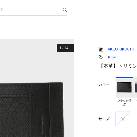
？
1
/
14
TAKEO KIKUCHI
TK SP
【本革】トリミ
カラー
ブラック(5

ネ
00
サイズ