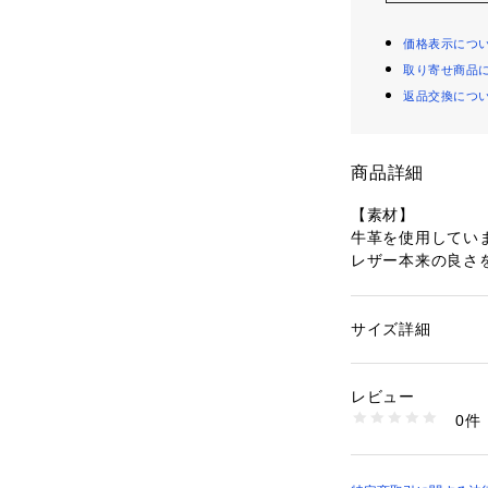
価格表示につ
取り寄せ商品
返品交換につ
商品詳細
【素材】
牛革を使用してい
レザー本来の良さ
ノ加工やシボ加工
程よい光沢感が特
サイズ詳細
性別：
メンズ
ブラックカラー（
カテゴリー：
ファッ
素材：本体: 牛革 裏
ンク」「スムース
生産国：バングラデ
レビュー
しています。
商品番号：
10958000
0件
ブルーカラー（59
979-05400 （ショ
のレザーを組み合