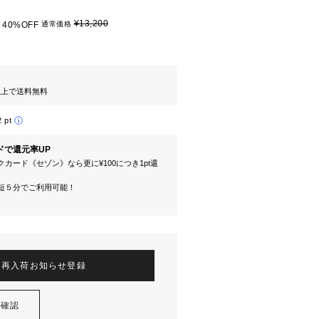
¥13,200
40%OFF
通常価格
円以上で送料無料
2 pt
ドで還元率UP
カード《セゾン》なら更に¥100につき1pt還
短５分でご利用可能！
再入荷お知らせ登録
を確認