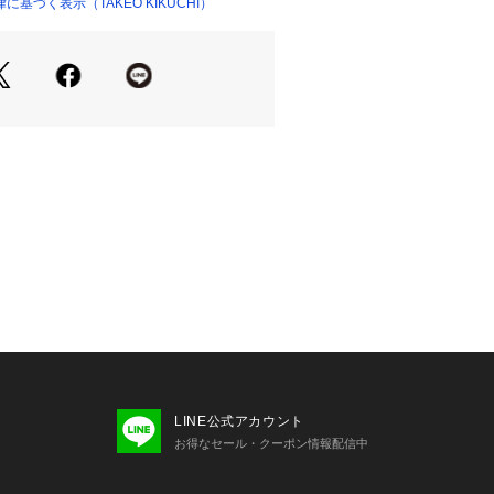
基づく表示（TAKEO KIKUCHI）
たようなデザインが特徴の二つ折りウ
を利用したミニポケットを配置。
どをサッと収納できます。
ナー小銭入れは大きく開き、中身が見
スムーズです。
分類にも便利で、ササマチ付きなので
配もありません。
ナー引手は掴みやすく、開閉もスムー
納が7箇所、お札入れも2層構造になっ
とレシートなどを分けて収納でき便利
きで、ギフト／プレゼントにもオスス
LINE公式アカウント
お得なセール・クーポン情報配信中
入れ×1 お札入れ×2 カードポケット