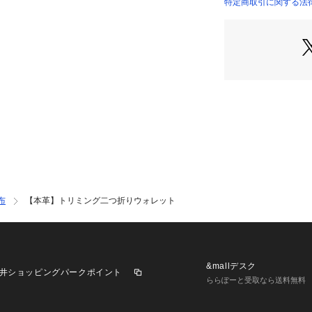
【デザイン】
特定商取引に関する法律に
トリミングを施し
ォレット。
背面には切り替え
カードや駐車券な
内側のL字ファス
やすく出し入れも
2層構造で小銭の
小銭がこぼれる心
厚みのあるファス
ズ。
内側にはカード収
ているため、お札
布
【本革】トリミング二つ折りウォレット
です。
ロゴの入った箱付
メです。
&mallデスク
井ショッピングパークポイント
【仕様】
ららぽーと受取なら送料無料
・ポケット数：小銭
×7