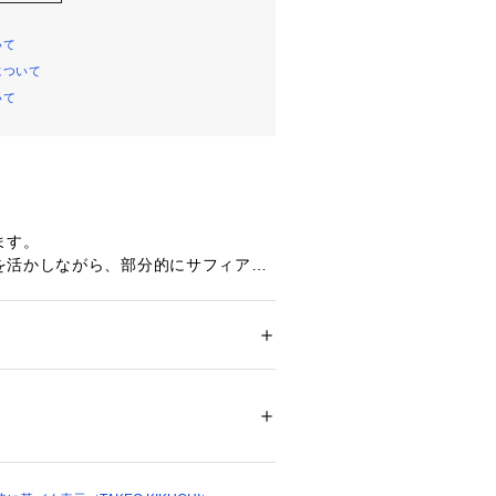
いて
について
いて
ます。
を活かしながら、部分的にサフィアー
を施しています。
徴です。
519）は、「サフィアーノ」「シュリ
ション
 ＞ 
財布・ケース
 ＞ 
財布
地: ポリエステル
」と表面感の異なる3種類の加工を施
シュ製
04899 
（モール）
4）は、サフィアーノ加工を施した3色
ップ）
わせています。