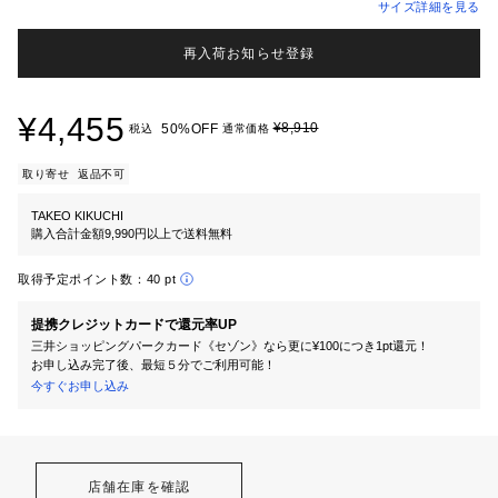
サイズ詳細を見る
再入荷お知らせ登録
¥4,455
¥8,910
50%OFF
税込
通常価格
取り寄せ
返品不可
TAKEO KIKUCHI
購入合計金額9,990円以上で送料無料
取得予定ポイント数：
40 pt
提携クレジットカードで還元率UP
三井ショッピングパークカード《セゾン》なら更に¥100につき1pt還元！
お申し込み完了後、最短５分でご利用可能！
今すぐお申し込み
店舗在庫を確認