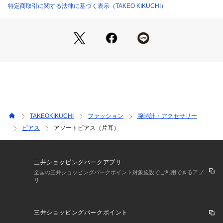
小枝をイメージした繊細なデザインが特徴。
特定商取引に関する法律に基づく表示（TAKEO KIKUCHI）
自然の美しさを取り入れたフォルムが、耳元にさりげない個性
をプラスします。
シリーズでのコーディネートも可能：
リング05853の606カラーと同デザインのシリーズとして展開
されており、セットでのコーディネートも楽しめます。
統一感のあるスタイリングを求める方におすすめです。
506：曲線を活かした美しいデザイン
エレガントな曲線美：
TAKEOKIKUCHI
ファッション
腕時計・アクセサリー
滑らかな曲線を活かしたデザインが、耳元に上品な印象を与え
ピアス
アソートピアス（片耳）
ます。
シンプルながらも洗練されたフォルムが、どんなスタイルにも
馴染みます。
三井ショッピングパークアプリ
幅広いシーンで活躍：
全国の三井ショッピングパークポイント対象施設でご利用できるアプ
リ
カジュアルな装いからフォーマルな場面まで、幅広いシーンで
活躍するデザインです。
三井ショッピングパークポイント
アソートピアスの魅力