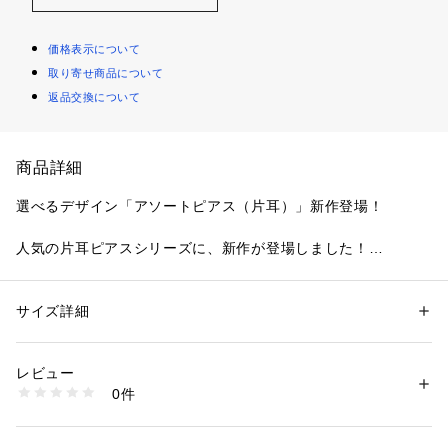
価格表示について
取り寄せ商品について
返品交換について
商品詳細
選べるデザイン「アソートピアス（片耳）」新作登場！
人気の片耳ピアスシリーズに、新作が登場しました！
シンプルで洗練されたデザインが魅力の「アソートピアス（片
耳）」は、個性豊かな2種類のデザインから選べる楽しさが特
徴です。
サイズ詳細
性別：
メンズ
日常のスタイリングにさりげないアクセントを加え、カジュア
カテゴリー：
ファッション
 ＞ 
腕時計・アクセサリー
 ＞ 
ピアス
素材：真ちゅう チタン
ルからフォーマルまで幅広いシーンで活躍します。
生産国：日本製
レビュー
商品番号：
1095800004911 
（モール）
0件
選べる2種類のデザイン
G87-05859 （ショップ）
006：小枝イメージのピアス
自然を感じさせるデザイン：