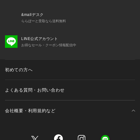
1．シンプルで洗練されたデザイン
無駄を省いたシンプルなフォルムが、どんなスタイルにも馴染
みます。
&mallデスク
耳元にさりげないおしゃれをプラスしたい方にぴったりです。
ららぽーと受取なら送料無料
2．選べる2種類の個性豊かなデザイン
LINE公式アカウント
小枝イメージの自然を感じさせるデザインと、曲線美を活かし
お得なセール・クーポン情報配信中
たエレガントなデザインの2種類から選べる楽しさが魅力。
自分のスタイルや気分に合わせて選べます。
3．幅広いシーンで活躍
初めての方へ
ビジネスシーンやフォーマルな場面はもちろん、カジュアルな
装いにも合わせやすいデザイン。
シンプルな装いにプラスするだけで、スタイリング全体を格上
よくある質問・お問い合わせ
げします。
おすすめポイント
会社概要・利用規約など
選べる楽しさで自分らしさを表現
2種類のデザインから、自分のスタイルや好みに合ったピアス
を選べます。
三井不動産が展開する商業施設一覧
シンプルな装いにさりげない個性をプラスします。