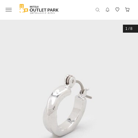
1
/
8