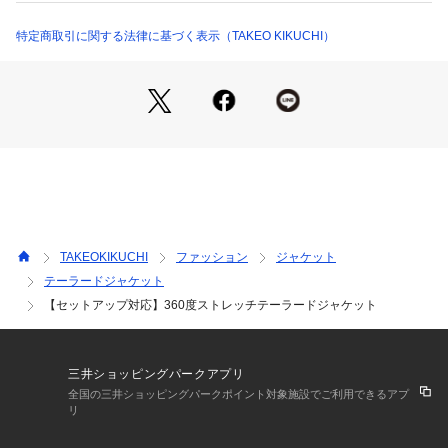
ベーシックなノッチドラペルデザインで、インナーやボトムス
を選ばない着回し力の高さもポイント。
特定商取引に関する法律に基づく表示（TAKEO KIKUCHI）
Tシャツの上にラフに羽織るスタイルから、シャツを合わせた
クリーンな着こなしまで幅広く対応します。
定番のカラーに加え、クレイグレーカラーが新登場。
同素材のパンツと合わせたセットアップでの着用もおすすめで
す。
【仕様】
・ポケット数：横×2 内側×2
TAKEOKIKUCHI
ファッション
ジャケット
・裏地なし
テーラードジャケット
【セットアップ対応】360度ストレッチテーラードジャケット
【推奨サイズ】
01サイズ（S）：160～170cm
02サイズ（M）：165～175cm
03サイズ（L）：170～180cm
三井ショッピングパークアプリ
※標準体型を基にした目安になります。
全国の三井ショッピングパークポイント対象施設でご利用できるアプ
リ