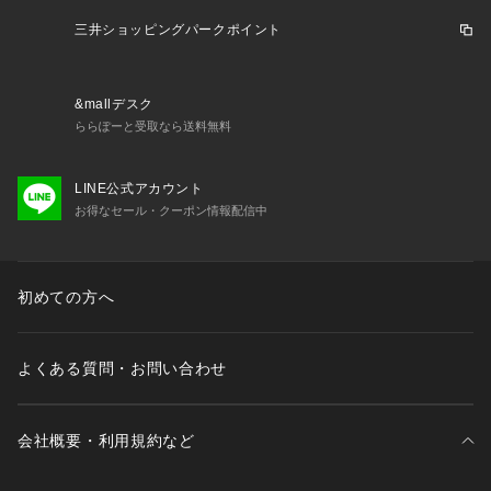
－ BRAND CONCEPT －
時代を超えて支持されるトラディショナルなアイテムをベース
三井ショッピングパークポイント
に、アソビ心とストリートの自由な発想を取り入れ、日本独自
のミックススタイルを提案します。
&mallデスク
【気になる商品はお気に入り登録をおススメ】
ららぽーと受取なら送料無料
▼商品のお気に入り登録
完売しているカラーの再入荷通知や、ラスト1点、セールの通
LINE公式アカウント
知をお知らせいたします。
お得なセール・クーポン情報配信中
▼ブランドのお気に入り登録
新商品や再入荷など、いち早くブランドの情報を受け取ること
ができます。
初めての方へ
※照明の関係により、実際よりも色味が違って見える場合があ
ります。また、パソコン・スマートフォンなどの環境により、
よくある質問・お問い合わせ
若干製品と画像のカラーが異なる場合もございます。
会社概要・利用規約など