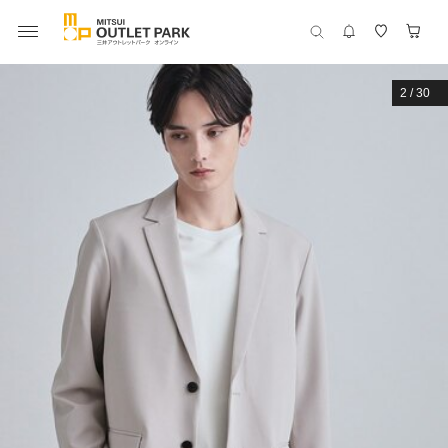
2
/
30