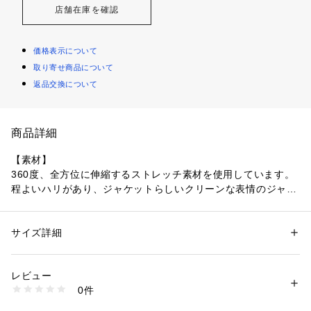
店舗在庫を確認
価格表示について
取り寄せ商品について
返品交換について
商品詳細
【素材】
360度、全方位に伸縮するストレッチ素材を使用しています。
程よいハリがあり、ジャケットらしいクリーンな表情のジャー
ジのような楽な着用感がポイント。
【デザイン】
サイズ詳細
性別：
メンズ
ビジネスカジュアルからオフィスカジュアルまで、現代のワー
カテゴリー：
ファッション
 ＞ 
ジャケット
 ＞ 
テーラードジャケット
素材：表地: ポリエステル91％ ポリウレタン9％ 裏地: ポリエステル100％
クスタイルに寄り添うテーラードジャケット。
生産国：中国製
レビュー
程よくゆとりを持たせたリラックスシルエットにすることで、
商品番号：
1095800004947 
（モール）
0件
長時間のデスクワークでも快適にお過ごしいただけます。
170-45120 （ショップ）