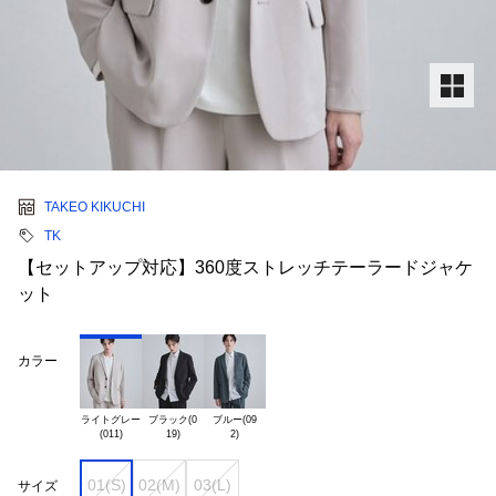
TAKEO KIKUCHI
TK
【セットアップ対応】360度ストレッチテーラードジャケ
ット
カラー
ライトグレー

ブラック(0

ブルー(09

01(S)
02(M)
03(L)
サイズ