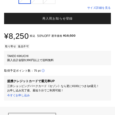
サイズ詳細を見る
再入荷お知らせ登録
¥8,250
¥16,500
50%OFF
税込
通常価格
取り寄せ
返品不可
TAKEO KIKUCHI
購入合計金額9,990円以上で送料無料
取得予定ポイント数：
75 pt
提携クレジットカードで還元率UP
三井ショッピングパークカード《セゾン》なら更に¥100につき1pt還元！
お申し込み完了後、最短５分でご利用可能！
今すぐお申し込み