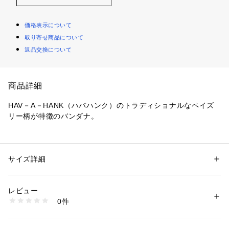
価格表示について
取り寄せ商品について
返品交換について
商品詳細
HAV－A－HANK（ハバハンク）のトラディショナルなペイズ
リー柄が特徴のバンダナ。
長年の経験に裏打ちされたプリント技術と、肌触りの良いコッ
トン素材は、使い込むほどに馴染み、風合いが増していきま
す。
サイズ詳細
性別：
メンズ
カテゴリー：
ファッション
 ＞ 
ファッション雑貨
 ＞ 
バンダナ・スカーフ
誰でも気軽にファッションに取り入れられるのがバンダナの魅
生産国：アメリカ製
レビュー
力です。
商品番号：
1095800005000 
（モール）
0件
979-05904 （ショップ）
ハンカチとしての使用や、腰や頭に巻いたり、キャップと組み
合わせたりとスタイリングのアクセントにもおすすめです。