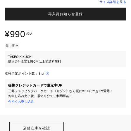
サイズ詳細を見る
再入荷お知らせ登録
¥990
税込
取り寄せ
TAKEO KIKUCHI
購入合計金額9,990円以上で送料無料
取得予定ポイント数：
9 pt
提携クレジットカードで還元率UP
三井ショッピングパークカード《セゾン》なら更に¥100につき1pt還元！
お申し込み完了後、最短５分でご利用可能！
今すぐお申し込み
店舗在庫を確認