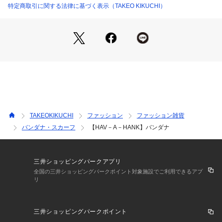
特定商取引に関する法律に基づく表示（TAKEO KIKUCHI）
【HAV－A－HANK／ハバハンク】
1947年にアメリカ合衆国South Carolinaで創業された「CAR
OLINA（カロライナ社）」のバンダナレーベルHAV－A－HAN
K（ハバハンク）・元々はアメリカ軍にハンカチを販売したこ
とから始まり、多くのブランドが生産を海外に移す中、今もM
ADE IN U．S．Aを残す貴重なバンダナメーカーです。創業70
年の長い歴史で培われた、確かな品質と豊富な商品数を誇りま
す。
TAKEOKIKUCHI
ファッション
ファッション雑貨
バンダナ・スカーフ
【HAV－A－HANK】バンダナ
－ BRAND CONCEPT －
時代を超えて支持されるトラディショナルなアイテムをベース
に、アソビ心とストリートの自由な発想を取り入れ、日本独自
のミックススタイルを提案します。
三井ショッピングパークアプリ
全国の三井ショッピングパークポイント対象施設でご利用できるアプ
リ
【気になる商品はお気に入り登録をおススメ】
▼商品のお気に入り登録
完売しているカラーの再入荷通知や、ラスト1点、セールの通
三井ショッピングパークポイント
知をお知らせいたします。