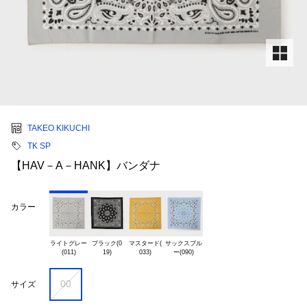
TAKEO KIKUCHI
TK SP
【HAV－A－HANK】バンダナ
カラー
ライトグレー

ブラック(0

マスタード(

サックスブル

00
サイズ