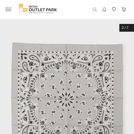
2
/
7