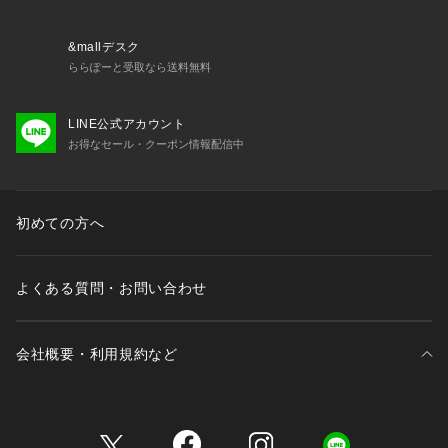
▼ブランドのお気に入り登録
新商品や再入荷など、いち早くブランドの情報を受け取ること
ができます。
&mallデスク
ららぽーと受取なら送料無料
※照明の関係により、実際よりも色味が違って見える場合があ
LINE公式アカウント
ります。また、パソコン・スマートフォンなどの環境により、
お得なセール・クーポン情報配信中
若干製品と画像のカラーが異なる場合もございます。
初めての方へ
よくある質問・お問い合わせ
会社概要・利用規約など
三井不動産が展開する商業施設一覧