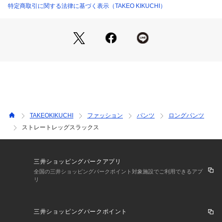
ちる美しいラインが特徴です。
特定商取引に関する法律に基づく表示（TAKEO KIKUCHI）
センタープレスを施すことで縦のラインが強調され、脚を一層
すっきりと見せてくれます。
脚のラインを拾いすぎず、様々なトップスやシューズとバラン
ス良く合わせられます。
Tシャツやスウェットと合わせたカジュアルな着こなしから、
シャツやジャケットと合わせたクリーンなスタイリングまで、
幅広いスタイルに合わせていただけます。
また、同素材のジャケットと合わせたセットアップでの着こな
しも可能です。
TAKEOKIKUCHI
ファッション
パンツ
ロングパンツ
【仕様】
ストレートレッグスラックス
・ポケット数：横×2 後ろ×2
・前ファスナー
・ウエスト後ろゴム
・裏地なし
三井ショッピングパークアプリ
全国の三井ショッピングパークポイント対象施設でご利用できるアプ
リ
※照明の関係により、実際よりも色味が違って見える場合があ
ります。また、パソコン・スマートフォンなどの環境により、
三井ショッピングパークポイント
若干製品と画像のカラーが異なる場合もございます。