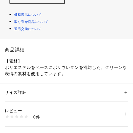
価格表示について
取り寄せ商品について
返品交換について
商品詳細
【素材】
ポリエステルをベースにポリウレタンを混紡した、クリーンな
表情の素材を使用しています。
シワになりにくさと程よいハリ感に、ポリウレタンの快適なス
トレッチ性をプラス。
美しいシルエットを保ちながらも、リラックスした穿き心地を
サイズ詳細
性別：
メンズ
実現します。
カテゴリー：
ファッション
 ＞ 
パンツ
 ＞ 
ロングパンツ
素材：ポリエステル94％ ポリウレタン6％
生産国：中国製
レビュー
【デザイン】
商品番号：
1095800005011 
（モール）
0件
トレンドに左右されない、洗練されたストレートシルエットの
170-75109 （ショップ）
パンツ。
腰周りや太ももには程よくゆとりを持たせ、裾までストンと落