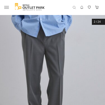
2
/
24