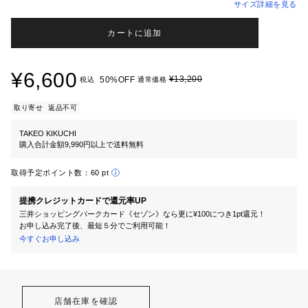
サイズ詳細を見る
カートに追加
¥6,600
¥13,200
50%OFF
税込
通常価格
取り寄せ
返品不可
TAKEO KIKUCHI
購入合計金額9,990円以上で送料無料
取得予定ポイント数：
60 pt
提携クレジットカードで還元率UP
三井ショッピングパークカード《セゾン》なら更に¥100につき1pt還元！
お申し込み完了後、最短５分でご利用可能！
今すぐお申し込み
店舗在庫を確認