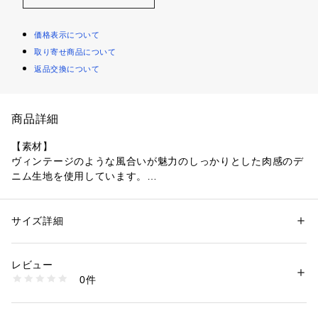
価格表示について
取り寄せ商品について
返品交換について
商品詳細
【素材】
ヴィンテージのような風合いが魅力のしっかりとした肉感のデ
ニム生地を使用しています。
製品洗いを施すことで、着込んだような自然な色落ちと柔らか
な風合いを表現しました。
着込むほどに体に馴染み、経年変化もお楽しみいただけます。
サイズ詳細
性別：
メンズ
カテゴリー：
ファッション
 ＞ 
アウター
 ＞ 
ブルゾン・スタジャン
素材：コットン100％
【デザイン】
生産国：中国製
レビュー
ヴィンテージのワークジャケットをデザインソースに、現代的
商品番号：
1095800005019 
（モール）
0件
なシルエットでアップデートしたデニムフーディー。
170-55600 （ショップ）
肩を大きく落としたドロップショルダーとたっぷりと身幅を取
ったオーバーサイズシルエットが、こなれた雰囲気を演出しま