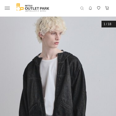
1
/
18