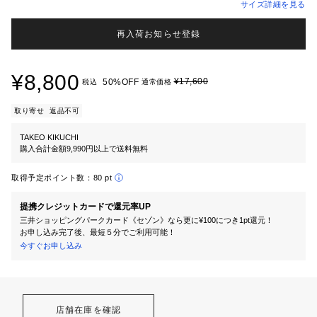
サイズ詳細を見る
再入荷お知らせ登録
¥8,800
¥17,600
50%OFF
税込
通常価格
取り寄せ
返品不可
TAKEO KIKUCHI
購入合計金額9,990円以上で送料無料
取得予定ポイント数：
80 pt
提携クレジットカードで還元率UP
三井ショッピングパークカード《セゾン》なら更に¥100につき1pt還元！
お申し込み完了後、最短５分でご利用可能！
今すぐお申し込み
店舗在庫を確認