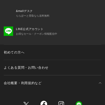
のミックススタイルを提案します。
【気になる商品はお気に入り登録をおススメ】
&mallデスク
▼商品のお気に入り登録
ららぽーと受取なら送料無料
完売しているカラーの再入荷通知や、ラスト1点、セールの通
知をお知らせいたします。
LINE公式アカウント
▼ブランドのお気に入り登録
お得なセール・クーポン情報配信中
新商品や再入荷など、いち早くブランドの情報を受け取ること
ができます。
初めての方へ
※照明の関係により、実際よりも色味が違って見える場合があ
ります。また、パソコン・スマートフォンなどの環境により、
若干製品と画像のカラーが異なる場合もございます。
よくある質問・お問い合わせ
会社概要・利用規約など
三井不動産が展開する商業施設一覧