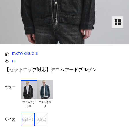
TAKEO KIKUCHI
TK
【セットアップ対応】デニムフードブルゾン
カラー
ブラック(0

ブルー(09

02(M)
03(L)
サイズ