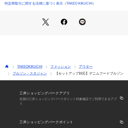
す。
特定商取引に関する法律に基づく表示（TAKEO KIKUCHI）
フロントのメタルジップと斜めに配置されたポケットが、機能
的でありながらデザインのアクセントに。
Tシャツの上にラフに羽織るだけで様になる、存在感のある一
着です。
また、同素材のパンツと合わせたセットアップでの着こなしも
おすすめです。
【仕様】
・ポケット数：前×2
・裏地なし
TAKEOKIKUCHI
ファッション
アウター
ブルゾン・スタジャン
【セットアップ対応】デニムフードブルゾン
【推奨サイズ】
02サイズ（M）：165～175cm
03サイズ（L）：170～180cm
※標準体型を基にした目安になります。
三井ショッピングパークアプリ
全国の三井ショッピングパークポイント対象施設でご利用できるアプ
リ
－ BRAND CONCEPT －
時代を超えて支持されるトラディショナルなアイテムをベース
三井ショッピングパークポイント
に、アソビ心とストリートの自由な発想を取り入れ、日本独自