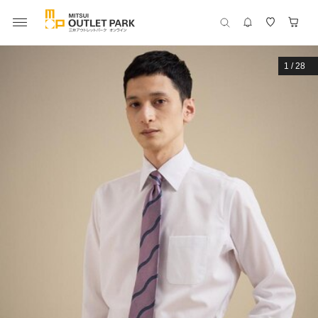
1
/
28