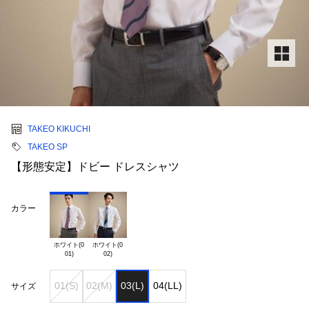
TAKEO KIKUCHI
TAKEO SP
【形態安定】ドビー ドレスシャツ
カラー
ホワイト(0

ホワイト(0

01(S)
02(M)
03(L)
04(LL)
サイズ