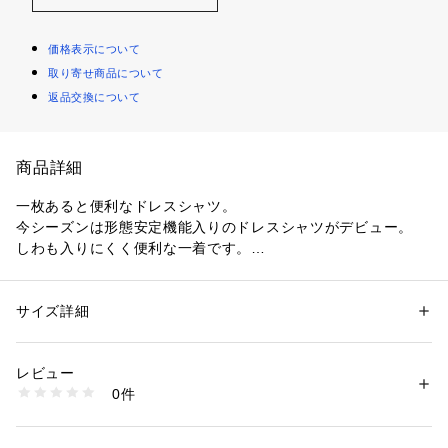
価格表示について
取り寄せ商品について
返品交換について
商品詳細
一枚あると便利なドレスシャツ。
今シーズンは形態安定機能入りのドレスシャツがデビュー。
しわも入りにくく便利な一着です。
【デザインポイント】
白地にシャドー柄のテキスタイルデザイン、
サイズ詳細
性別：
メンズ
ストライプドビー柄（C／＃001）ドット柄ドビー（C／＃00
カテゴリー：
ファッション
 ＞ 
トップス
 ＞ 
シャツ・ブラウス
素材：コットン50％ ポリエステル50％
2）のレギュラーシャツになります。
生産国：インドネシア製
レビュー
形態安定のドレスシャツが満を持して登場。
商品番号：
1095800005062 
（モール）
0件
しわになりにくい素材を使用している他に、しわになりにくい
931-85501 （ショップ）
縫製（接ぎ部分）も採用しており、
ビジネスパーソンの定番の一着として押さえておきたいアイテ