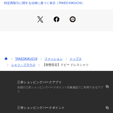
ムです。
特定商取引に関する法律に基づく表示（TAKEO KIKUCHI）
【仕様】
・ポケット数：胸元×1
※照明の関係により、実際よりも色味が違って見える場合があ
ります。また、パソコン・スマートフォンなどの環境により、
若干製品と画像のカラーが異なる場合もございます。
TAKEOKIKUCHI
ファッション
トップス
シャツ・ブラウス
【形態安定】ドビー ドレスシャツ
三井ショッピングパークアプリ
全国の三井ショッピングパークポイント対象施設でご利用できるアプ
リ
三井ショッピングパークポイント