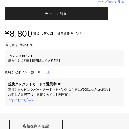
サイズ詳細を見る
カートに追加
¥8,800
¥17,600
50%OFF
税込
通常価格
取り寄せ
返品不可
TAKEO KIKUCHI
購入合計金額9,990円以上で送料無料
取得予定ポイント数：
80 pt
提携クレジットカードで還元率UP
三井ショッピングパークカード《セゾン》なら更に¥100につき1pt還元！
お申し込み完了後、最短５分でご利用可能！
今すぐお申し込み
店舗在庫を確認