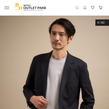
4
/
82