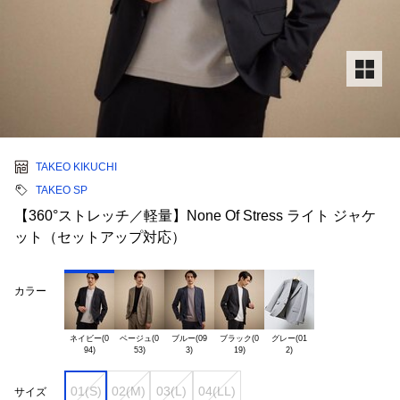
TAKEO KIKUCHI
TAKEO SP
【360°ストレッチ／軽量】None Of Stress ライト ジャケ
ット（セットアップ対応）
カラー
ネイビー(0

ベージュ(0

ブルー(09

ブラック(0

グレー(01

01(S)
02(M)
03(L)
04(LL)
サイズ