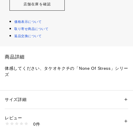
店舗在庫を確認
価格表示について
取り寄せ商品について
返品交換について
商品詳細
体感してください、タケオキクチの「None Of Stress」シリー
ズ
快適性を追求したノンオブストレスシリーズ。
お客様の御要望により、重量があった去年と比べ軽量化しアッ
プグレード。
サイズ詳細
性別：
メンズ
360度ストレッチ性に加え、伸縮率もアップしたスーパースト
カテゴリー：
ファッション
 ＞ 
ジャケット
 ＞ 
テーラードジャケット
素材：表地: ナイロン77％ ポリウレタン13％ ポリエステル10％ 裏地: ポ
レッチ素材ジャケットです。（セットアップ対応）
リエステル58％ 複合繊維（ポリエステル）42％
レビュー
生産国：中国製
0件
【デザインポイント】
商品番号：
1095800005079 
（モール）
931-41151 （ショップ）
ビジネス対応の2つ釦のテーラードジャケットデザイン。