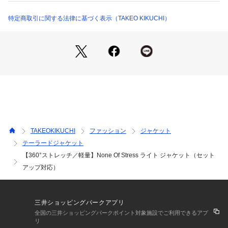
肩周りに丸みをつけ、バストは立体感を持たせた美しいシルエ
ットに仕上げています。
特定商取引に関する法律に基づく表示（TAKEO KIKUCHI）
軽い仕立てを追求しています。
移動ではストレッチ性に富み、シワも気にせず着用することが
出来る快適なジャケットです。
洗濯時に水抜けしやすい仕様になっています。
裏仕様は背抜き仕様です。シーズンジャストで着用できます。
【素材・特性】
世界を代表する日本の合繊素材の中心地の北陸合繊。
その地区から生み出された次世代型ストレッチ素材です。
JKPT素材にフィットするピンヘッド柄が秀逸で、遠目無地の
TAKEOKIKUCHI
ファッション
ジャケット
無地柄素材で近年非常にタケオでも人気のある柄になります。
テーラードジャケット
【360°ストレッチ／軽量】None Of Stress ライト ジャケット（セット
【おすすめスタイリング】
インナーにはテーラードTシャツと呼ばれるクルーネックのジ
アップ対応）
ャージを合わせたスタイリングがお勧めです。
ポロシャツとの相性もバッチリです。
三井ショッピングパークアプリ
※組下品番 931－71151
全国の三井ショッピングパークポイント対象施設でご利用できるアプ
リ