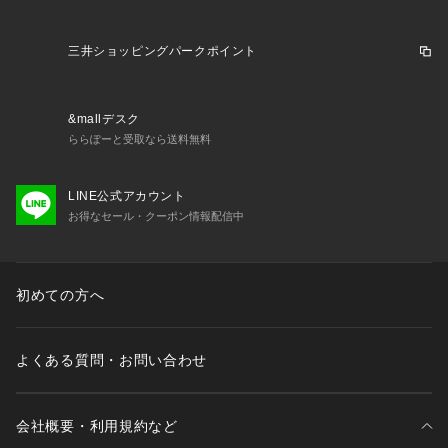
【仕様】
・ポケット数：胸元×1 横×2 内側×4
・裏地：背抜き仕立て
三井ショッピングパークポイント
※照明の関係により、実際よりも色味が違って見える場合があ
&mallデスク
ります。また、パソコン・スマートフォンなどの環境により、
ららぽーと受取なら送料無料
若干製品と画像のカラーが異なる場合もございます。
LINE公式アカウント
お得なセール・クーポン情報配信中
初めての方へ
よくある質問・お問い合わせ
会社概要・利用規約など