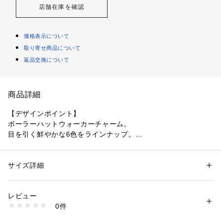
店舗在庫を確認
価格表示について
取り寄せ商品について
返品交換について
商品詳細
【デザインポイント】
ボーラーハットウォーカーチャーム。
目を引く鮮やかな6色をラインナップ。
持ち手やファスナーにさっと取り付ければ、バッグが一気にア
ップデート。
キーリングとして使えば、ポーチや鍵に存在感と機能性をプラ
サイズ詳細
性別：
メンズ
スします。
カテゴリー：
ファッション
 ＞ 
財布・ケース
 ＞ 
キーケース・キーアクセサ
リー
シンプルながらも洗練されたデザインで、日常のアイテムにち
素材：合成皮革
レビュー
ょっとした個性を加えましょう。
生産国：ベトナム製
0件
商品番号：
1095800005257 
（モール）
931-05901 （ショップ）
■BOWLER HAT LABEL / ボーラー ハット レーベル