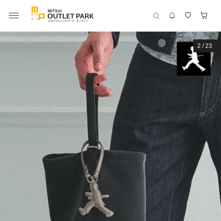
2
/
23