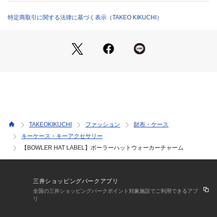
40年の歴史に裏打ちされた知見と現代のライフスタイルに寄り
添う品格を併せ持つモダントラッド。
特定商取引に関する法律に基づく表示（TAKEO KIKUCHI）
ヘリテージラインでありながら、新しさを常に追求する新レー
ベル。
デザイナー 菊池武夫の世界観を凝縮した、男の色気と遊び心
を前面に出したコレクション。
タケオキクチのトレードマークである ボーラーハットウォー
カーをアイコンにして今シーズンスタート。
※照明の関係により、実際よりも色味が違って見える場合があ
ります。また、パソコン・スマートフォンなどの環境により、
TAKEOKIKUCHI
ファッション
財布・ケース
若干製品と画像のカラーが異なる場合もございます。
キーケース・キーアクセサリー
【BOWLER HAT LABEL】ボーラーハットウォーカーチャーム
三井ショッピングパークアプリ
全国の三井ショッピングパークポイント対象施設でご利用できるアプ
リ