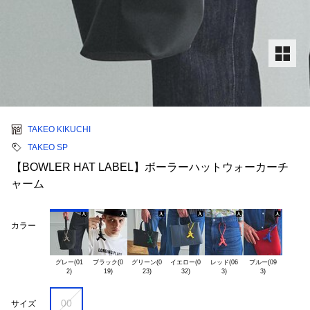
TAKEO KIKUCHI
TAKEO SP
【BOWLER HAT LABEL】ボーラーハットウォーカーチ
ャーム
カラー
グレー(01

ブラック(0

グリーン(0

イエロー(0

レッド(06

ブルー(09

00
サイズ