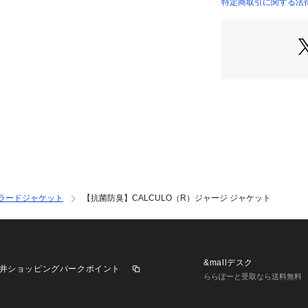
しい機能と快適性を
特定商取引に関する法律に
す。
特徴は
・ドレスパターン
シュ。いろんなシ
・べとつく汗や、
感。
・鹿の子メッシュ
・ジャージ素材で
・マシンウォッシ
・軽量仕様で着用
・しわになりにく
ラードジャケット
【抗菌防臭】CALCULO（R）ジャージ ジャケット
※組下品番 931－7
【仕様】
・ポケット数：胸元×
・一部裏地あり
&mallデスク
井ショッピングパークポイント
ららぽーと受取なら送料無料
※この製品は、吸
す。この効果は永