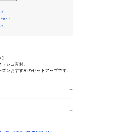
いて
について
いて
き】
メッシュ素材。
ーズンおすすめのセットアップです。
ト】
めする快適に過ごせるジャケットが登
ション
 ＞ 
ジャケット
 ＞ 
テーラードジャケッ
と呼ばれているこの素材は、メッシュ
テル54％ コットン31％ 麻15％ 裏地: ポリエ
ンさっと羽織れるジャケットです。
05302 
（モール）
ップ）
、暑い時期を乗り越えられる様々な嬉