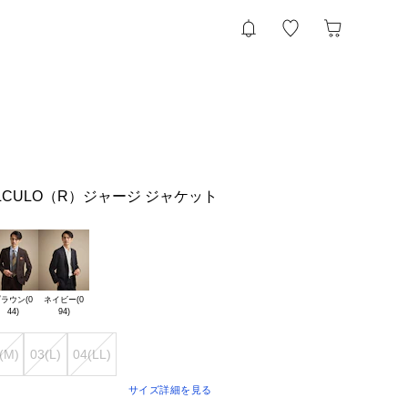
LCULO（R）ジャージ ジャケット
ラウン(0

ネイビー(0

(M)
03(L)
04(LL)
サイズ詳細を見る