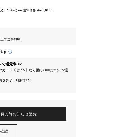
¥41,800
税込
40%OFF
通常価格
円以上で送料無料
28 pt
ドで還元率UP
カード《セゾン》なら更に¥100につき1pt還
短５分でご利用可能！
再入荷お知らせ登録
を確認