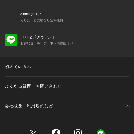
のミックススタイルを提案します。
【気になる商品はお気に入り登録をおススメ】
&mallデスク
▼商品のお気に入り登録
ららぽーと受取なら送料無料
完売しているカラーの再入荷通知や、ラスト1点、セールの通
知をお知らせいたします。
LINE公式アカウント
▼ブランドのお気に入り登録
お得なセール・クーポン情報配信中
新商品や再入荷など、いち早くブランドの情報を受け取ること
ができます。
初めての方へ
※照明の関係により、実際よりも色味が違って見える場合があ
ります。また、パソコン・スマートフォンなどの環境により、
若干製品と画像のカラーが異なる場合もございます。
よくある質問・お問い合わせ
会社概要・利用規約など
三井不動産が展開する商業施設一覧