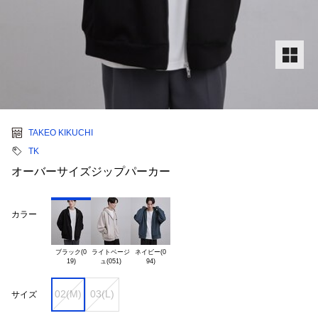
TAKEO KIKUCHI
TK
オーバーサイズジップパーカー
カラー
ブラック(0

ライトベージ

ネイビー(0

02(M)
03(L)
サイズ