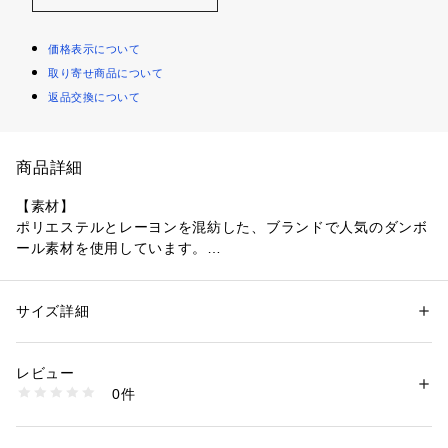
価格表示について
取り寄せ商品について
返品交換について
商品詳細
【素材】
ポリエステルとレーヨンを混紡した、ブランドで人気のダンボ
ール素材を使用しています。
マットで上品な光沢感と、ふっくらとした膨らみが特徴。
滑らかな肌触りと、ストレッチ性による快適な着心地も魅力で
す。
サイズ詳細
性別：
メンズ
カテゴリー：
ファッション
 ＞ 
トップス
 ＞ 
パーカー
素材：ポリエステル54％ レーヨン44％ ポリウレタン2％
【デザイン】
生産国：中国製
レビュー
存在感のある「スーパールーズシルエット」で仕上げたジップ
商品番号：
1095800005440 
（モール）
0件
アップパーカー。
170-35601 （ショップ）
カジュアルなアイテムながらも、素材の上品な表情がクリーン
な印象を与えます。