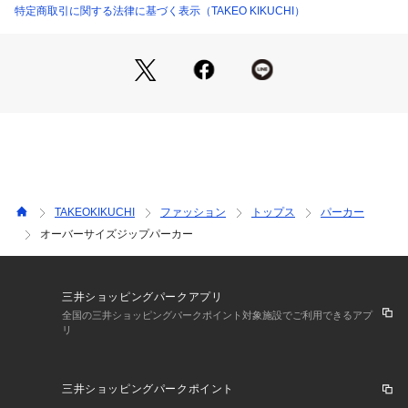
デザインを邪魔しないミニマルなシームポケット、胸元にあし
特定商取引に関する法律に基づく表示（TAKEO KIKUCHI）
らったシリコンテープ、
ハリのあるパラフィン加工を施したフードコードなど、細部に
までこだわりを詰め込みました。
袖口のリブにはサムホール（親指を通す穴）を設け、ボリュー
ムのある袖が手元でたまる、計算されたシルエットを演出しま
す。
秋にはライトアウターとして、冬にはコートのインナーとし
て、ロングシーズン活躍する一着です。
【仕様】
TAKEOKIKUCHI
ファッション
トップス
パーカー
・ポケット数：横×2
オーバーサイズジップパーカー
【推奨サイズ】
02サイズ（M）：165～175cm
03サイズ（L）：170～180cm
三井ショッピングパークアプリ
※標準体型を基にした目安になります。
全国の三井ショッピングパークポイント対象施設でご利用できるアプ
リ
－ BRAND CONCEPT －
時代を超えて支持されるトラディショナルなアイテムをベース
三井ショッピングパークポイント
に、アソビ心とストリートの自由な発想を取り入れ、日本独自