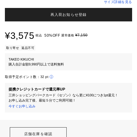
サイズ詳細を見る
再入荷お知らせ登録
¥3,575
¥7,150
50%OFF
税込
通常価格
取り寄せ
返品不可
TAKEO KIKUCHI
購入合計金額9,990円以上で送料無料
取得予定ポイント数：
32 pt
提携クレジットカードで還元率UP
三井ショッピングパークカード《セゾン》なら更に¥100につき1pt還元！
お申し込み完了後、最短５分でご利用可能！
今すぐお申し込み
店舗在庫を確認