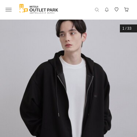
1
/
33