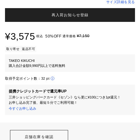
サイズ詳細を見る
再入荷お知らせ登録
¥3,575
¥7,150
50%OFF
税込
通常価格
取り寄せ
返品不可
TAKEO KIKUCHI
購入合計金額9,990円以上で送料無料
取得予定ポイント数：
32 pt
提携クレジットカードで還元率UP
三井ショッピングパークカード《セゾン》なら更に¥100につき1pt還元！
お申し込み完了後、最短５分でご利用可能！
今すぐお申し込み
店舗在庫を確認