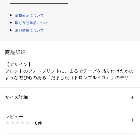
価格表示について
取り寄せ商品について
返品交換について
商品詳細
【デザイン】
フロントのフォトプリントに、まるでテープを貼り付けたかの
ような遊び心のある「だまし絵（トロンプルイユ）」のデザイ
ンが目を惹くグラフィックTシャツ。
どこか懐かしさを感じるアートなフォトプリントと、ユニーク
なだまし絵のコンビネーションが一枚で着るだけでこなれた雰
サイズ詳細
性別：
メンズ
囲気を演出します。
カテゴリー：
ファッション
 ＞ 
トップス
 ＞ 
Tシャツ・カットソー
素材：本体: コットン100％ リブ部分: コットン95％ ポリウレタン5％ し
程よくゆとりを持たせたリラックス感のあるシルエットで、一
しゅう糸: ポリエステル100％
レビュー
枚で着るのはもちろん、シャツやジャケットのインナーとして
生産国：中国製
0件
も活躍し、コーディネートのアクセントになります。
商品番号：
1095800005521 
（モール）
C01-25362 （ショップ）
【素材】