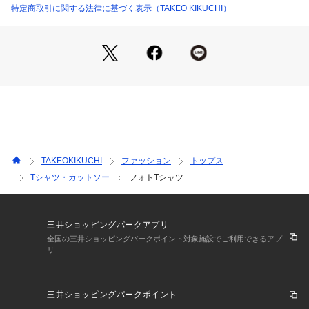
コットン100％の素材を使用しています。
特定商取引に関する法律に基づく表示（TAKEO KIKUCHI）
柔らかな肌触りが快適な着心地を提供します。
シーズンを問わず着用いただけるデイリーユースに最適な素材
です。
【推奨サイズ】
02サイズ（M）：165～175cm
03サイズ（L）：170～180cm
04サイズ（XL）：175～185cm
※標準体型を基にした目安になります
TAKEOKIKUCHI
ファッション
トップス
Tシャツ・カットソー
フォトTシャツ
－ BRAND CONCEPT －
時代を超えて支持されるトラディショナルなアイテムをベース
に、アソビ心とストリートの自由な発想を取り入れ、日本独自
のミックススタイルを提案します。
三井ショッピングパークアプリ
全国の三井ショッピングパークポイント対象施設でご利用できるアプ
リ
【気になる商品はお気に入り登録をおススメ】
▼商品のお気に入り登録
完売しているカラーの再入荷通知や、ラスト1点、セールの通
三井ショッピングパークポイント
知をお知らせいたします。