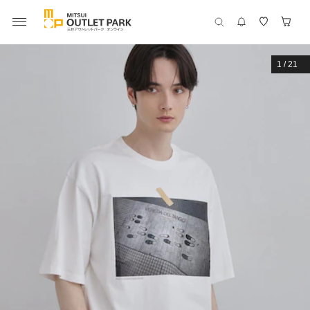
1
/
21