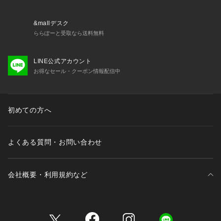
▼ブランドのお気に入り登録
新商品や再入荷など、いち早くブランドの情報を受け取ること
ができます。
&mallデスク
ららぽーと受取なら送料無料
※照明の関係により、実際よりも色味が違って見える場合があ
LINE公式アカウント
ります。また、パソコン・スマートフォンなどの環境により、
お得なセール・クーポン情報配信中
若干製品と画像のカラーが異なる場合もございます。
初めての方へ
よくある質問・お問い合わせ
会社概要・利用規約など
三井不動産が展開する商業施設一覧