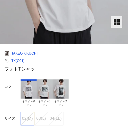
TAKEO KIKUCHI
TK(C01)
フォトTシャツ
カラー
ホワイト(0

ホワイト(1

ホワイト(2

02(M)
03(L)
04(LL)
サイズ