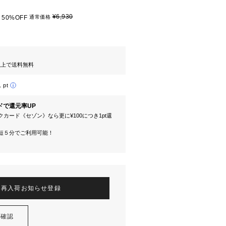
¥6,930
50%OFF
通常価格
円以上で送料無料
1 pt
ドで還元率UP
カード《セゾン》なら更に¥100につき1pt還
短５分でご利用可能！
再入荷お知らせ登録
を確認