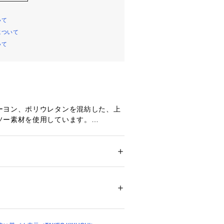
いて
について
いて
ーヨン、ポリウレタンを混紡した、上
ソー素材を使用しています。
の滑らかな肌触りと美しい落ち感に、
る快適な着心地を兼ね備えています。
ション
 ＞ 
トップス
 ＞ 
Tシャツ・カットソー
テル54％ レーヨン43％ ポリウレタン3％ 別
ルながら、バックスタイルで魅せるデ
54％ レーヨン43％ ポリウレタン3％
て大胆な配色切り替えを施し、インパ
05523 
（モール）
ップ）
スタイルデザイン。
たドロップショルダーとたっぷりと身