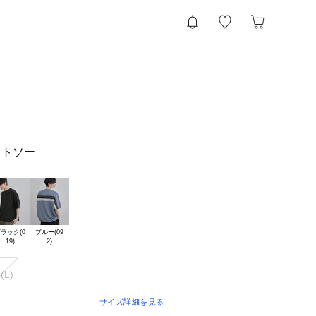
ットソー
ラック(0

ブルー(09

(L)
サイズ詳細を見る