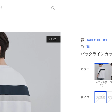
？
2
/
22
TAKEO KIKUCHI
TK
バックラインカ
カラー
ホワイト(0

ブ
02(M)
03
サイズ