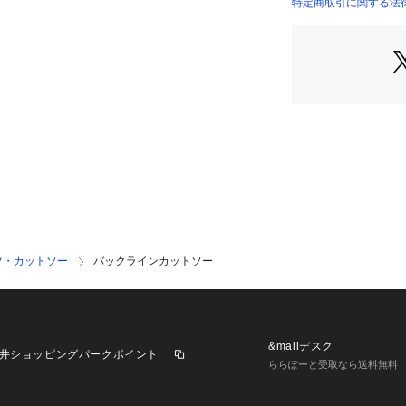
幅を取ったオーバ
特定商取引に関する法律に
たこなれた雰囲気
フロントはシンプ
すく、一枚で着る
やジャケットのイ
す。
【推奨サイズ】
02サイズ（M）：16
03サイズ（L）：17
－ BRAND CONC
時代を超えて支持
ツ・カットソー
バックラインカットソー
ベースに、アソビ
れ、日本独自のミ
【気になる商品は
▼商品のお気に入
&mallデスク
井ショッピングパークポイント
完売しているカラ
ららぽーと受取なら送料無料
ルの通知をお知ら
▼ブランドのお気