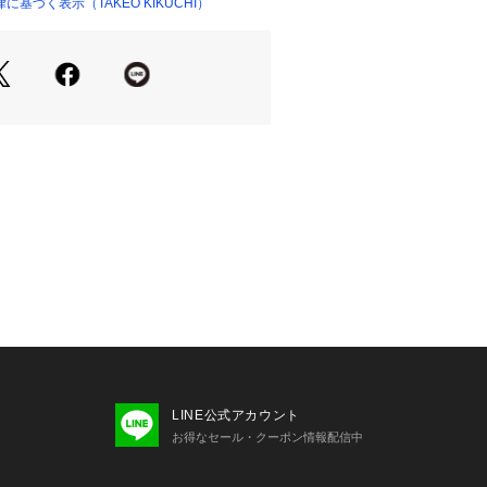
ーサイズシルエットが、リラックスし
基づく表示（TAKEO KIKUCHI）
を演出。
ルなのでどんなボトムスとも合わせや
だけで様になるのはもちろん、シャツ
ンナーとしてもアクセントになりま
5～175cm
0～180cm
EPT －
されるトラディショナルなアイテムを
心とストリートの自由な発想を取り入
ックススタイルを提案します。
お気に入り登録をおススメ】
り登録
LINE公式アカウント
ーの再入荷通知や、ラスト1点、セー
お得なセール・クーポン情報配信中
せいたします。
に入り登録