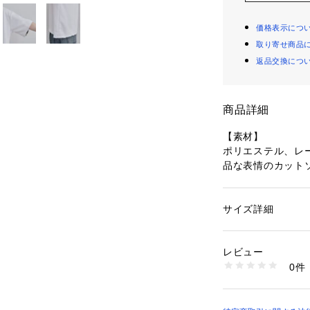
価格表示につ
取り寄せ商品
返品交換につ
商品詳細
【素材】
ポリエステル、レ
品な表情のカット
レーヨンならでは
ストレッチ性によ
サイズ詳細
性別：
メンズ
【デザイン】
カテゴリー：
ファッ
素材：本体: ポリエス
一見するとミニマ
布部分: ポリエステル
レビュー
ザインTシャツ。
生産国：中国製
0件
背中から袖にかけ
商品番号：
10958000
170-35611 （ショ
クトのあるバック
肩を大きく落とし